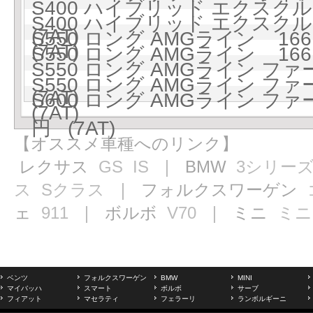
S400 ハイブリッド エクスクル
S400 ハイブリッド エクスクル
(7AT)
S550 ロング AMGライン 1661
(7AT)
S550 ロング AMGライン 1661
S550 ロング AMGライン フ
S550 ロング AMGライン フ
(7AT)
S600 ロング AMGライン フ
(7AT)
円 (7AT)
【オススメ車種へのリンク】
レクサス
GS
IS
｜ BMW
3シリー
ス
Sクラス
｜ フォルクスワーゲン
ェ
911
｜ ボルボ
V70
｜ ミニ
ミニ
ベンツ
フォルクスワーゲン
BMW
MINI
マイバッハ
スマート
ボルボ
サーブ
フィアット
マセラティ
フェラーリ
ランボルギーニ