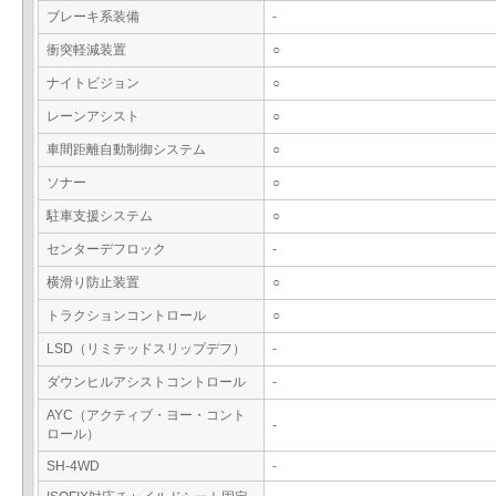
ブレーキ系装備
-
衝突軽減装置
○
ナイトビジョン
○
レーンアシスト
○
車間距離自動制御システム
○
ソナー
○
駐車支援システム
○
センターデフロック
-
横滑り防止装置
○
トラクションコントロール
○
LSD（リミテッドスリップデフ）
-
ダウンヒルアシストコントロール
-
AYC（アクティブ・ヨー・コント
-
ロール）
SH-4WD
-