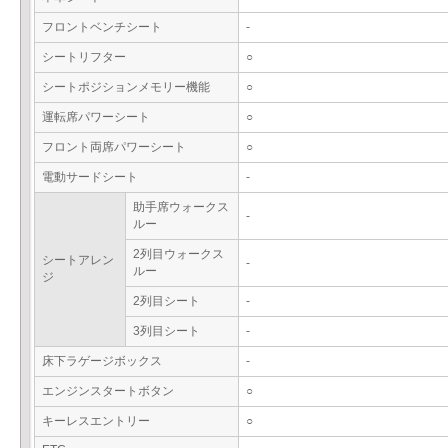
フロントベンチシート
-
シートリフター
○
シートポジションメモリー機能
○
運転席パワーシート
○
フロント両席パワーシート
○
電動サードシート
-
助手席ウォークス
-
ルー
2列目ウォークス
シートアレン
-
ルー
ジ
2列目シート
-
3列目シート
-
床下ラゲージボックス
-
エンジンスタートボタン
○
キーレスエントリー
○