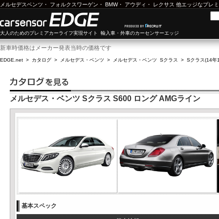
メルセデスベンツ
・
フォルクスワーゲン
・
BMW
・
アウディ
・
レクサス
他エッジなプレミ
大人のためのプレミアカーライフ実現サイト 輸入車・外車のカーセンサーエッジ
新車時価格はメーカー発表当時の価格です
EDGE.net
>
カタログ
>
メルセデス・ベンツ
>
メルセデス・ベンツ Sクラス
>
Sクラス(14年1
メルセデス・ベンツ Sクラス S600 ロング AMGライン
基本スペック