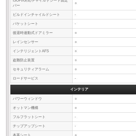
ISOFIX対応チャイルドシート固定
○
バー
ビルドインチャイルドシート
-
バケットシート
-
後退時連動式ドアミラー
○
レインセンサー
○
インテリジェントAFS
○
盗難防止装置
○
セキュリティアラーム
○
ロードサービス
-
インテリア
パワーウィンドウ
○
オットマン機構
○
フルフラットシート
-
チップアップシート
-
本革シート
○