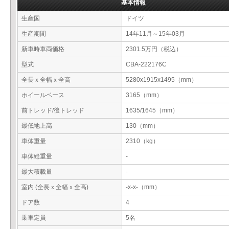
基本情報
生産国
ドイツ
生産期間
14年11月～15年03月
新車時車両価格
2301.5万円（税込）
型式
CBA-222176C
全長ｘ全幅ｘ全高
5280x1915x1495（mm）
ホイールベース
3165（mm）
前トレッド/後トレッド
1635/1645（mm）
最低地上高
130（mm）
車体重量
2310（kg）
車体総重量
-
最大積載量
-
室内 (全長ｘ全幅ｘ全高)
-x-x-（mm）
ドア数
4
乗車定員
5名