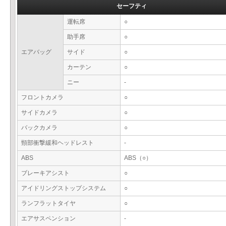
セーフティ
運転席
○
助手席
○
エアバッグ
サイド
○
カーテン
○
ニー
-
フロントカメラ
○
サイドカメラ
○
バックカメラ
○
頸部衝撃緩和ヘッドレスト
-
ABS
ABS（○）
ブレーキアシスト
○
アイドリングストップシステム
○
ランフラットタイヤ
○
エアサスペンション
-