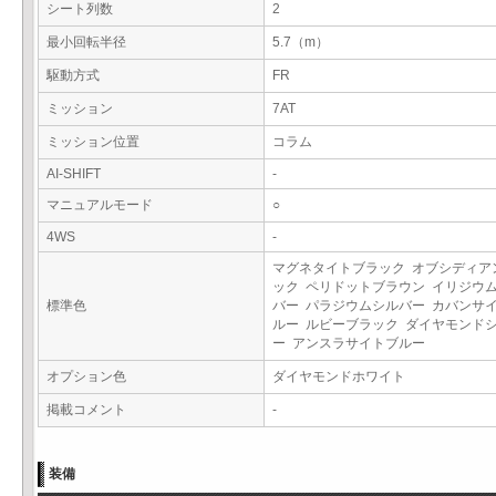
シート列数
2
最小回転半径
5.7（m）
駆動方式
FR
ミッション
7AT
ミッション位置
コラム
AI-SHIFT
-
マニュアルモード
○
4WS
-
マグネタイトブラック オブシディア
ック ペリドットブラウン イリジウ
標準色
バー パラジウムシルバー カバンサ
ルー ルビーブラック ダイヤモンド
ー アンスラサイトブルー
オプション色
ダイヤモンドホワイト
掲載コメント
-
装備