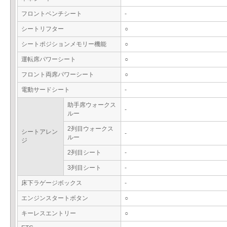
フロントベンチシート
-
シートリフター
○
シートポジションメモリー機能
○
運転席パワーシート
○
フロント両席パワーシート
○
電動サードシート
-
助手席ウォークス
-
ルー
2列目ウォークス
シートアレン
-
ルー
ジ
2列目シート
-
3列目シート
-
床下ラゲージボックス
-
エンジンスタートボタン
○
キーレスエントリー
○