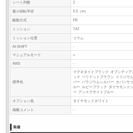
シート列数
2
最小回転半径
5.5（m）
駆動方式
FR
ミッション
7AT
ミッション位置
コラム
AI-SHIFT
-
マニュアルモード
○
4WS
-
マグネタイトブラック オブシディア
ック ペリドットブラウン イリジウ
標準色
バー パラジウムシルバー カバンサ
ルー ルビーブラック ダイヤモンド
ー アンスラサイトブルー
オプション色
ダイヤモンドホワイト
掲載コメント
-
装備