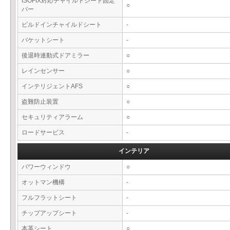
ISOFIX対応チャイルドシート固定
○
バー
ビルドインチャイルドシート
-
バケットシート
-
後退時連動式ドアミラー
○
レインセンサー
○
インテリジェントAFS
○
盗難防止装置
○
セキュリティアラーム
○
ロードサービス
-
インテリア
パワーウィンドウ
○
オットマン機構
-
フルフラットシート
-
チップアップシート
-
本革シート
○