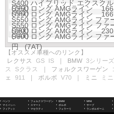
S400 ハイブリッド エクスクル
(7AT)
S550 ロング AMGライン 1661
(7AT)
S550 ロング AMGライン 1661
S550 ロング AMGライン フ
S550 ロング AMGライン フ
(7AT)
S600 ロング AMGライン 2301
(7AT)
S600 ロング AMGライン フ
円 (7AT)
【オススメ車種へのリンク】
レクサス
GS
IS
｜ BMW
3シリー
ス
Sクラス
｜ フォルクスワーゲン
ェ
911
｜ ボルボ
V70
｜ ミニ
ミニ
ベンツ
フォルクスワーゲン
BMW
MINI
マイバッハ
スマート
ボルボ
サーブ
フィアット
マセラティ
フェラーリ
ランボルギーニ