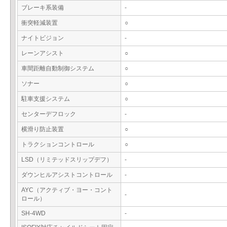
ブレーキ系装備
-
衝突軽減装置
○
ナイトビジョン
-
レーンアシスト
○
車間距離自動制御システム
○
ソナー
○
駐車支援システム
○
センターデフロック
-
横滑り防止装置
○
トラクションコントロール
○
LSD（リミテッドスリップデフ）
-
ダウンヒルアシストコントロール
-
AYC（アクティブ・ヨー・コント
-
ロール）
SH-4WD
-