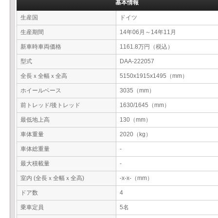
基本情報
生産国
ドイツ
生産期間
14年06月～14年11月
新車時車両価格
1161.8万円（税込）
型式
DAA-222057
全長ｘ全幅ｘ全高
5150x1915x1495（mm）
ホイールベース
3035（mm）
前トレッド/後トレッド
1630/1645（mm）
最低地上高
130（mm）
車体重量
2020（kg）
車体総重量
-
最大積載量
-
室内 (全長ｘ全幅ｘ全高)
-x-x-（mm）
ドア数
4
乗車定員
5名