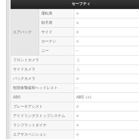
セーフティ
運転席
○
助手席
○
エアバッグ
サイド
○
カーテン
○
ニー
-
フロントカメラ
△
サイドカメラ
△
バックカメラ
○
頸部衝撃緩和ヘッドレスト
-
ABS
ABS（○）
ブレーキアシスト
○
アイドリングストップシステム
○
ランフラットタイヤ
○
エアサスペンション
○