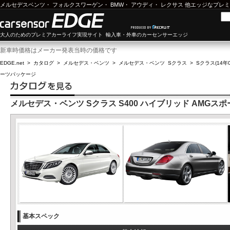
メルセデスベンツ
・
フォルクスワーゲン
・
BMW
・
アウディ
・
レクサス
他エッジなプレミ
大人のためのプレミアカーライフ実現サイト 輸入車・外車のカーセンサーエッジ
新車時価格はメーカー発表当時の価格です
EDGE.net
>
カタログ
>
メルセデス・ベンツ
>
メルセデス・ベンツ Sクラス
>
Sクラス(14年0
ーツパッケージ
メルセデス・ベンツ Sクラス S400 ハイブリッド AMGス
基本スペック