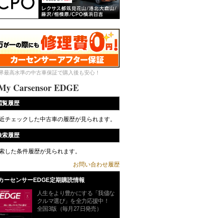
界最高水準の中古車保証で購入後も安心！
My Carsensor EDGE
閲覧履歴
近チェックした中古車の履歴が見られます。
検索履歴
索した条件履歴が見られます。
お問い合わせ履歴
カーセンサーEDGE定期購読情報
人生をより豊かにする「我儘な
クルマ選び」を全力応援中！
全国3版（毎月27日発売）