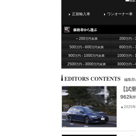
複数
正規輸入車
ワンオーナー車
～200
200
万円未満
万円～
500
600
600
万円～
万円未満
万円～
900
1000
1000
万円～
万円未満
万円～
2500
3000
3000
万円～
万円未満
万円～
EDITORS CONTENTS
編集部
【試乗
962
▲202