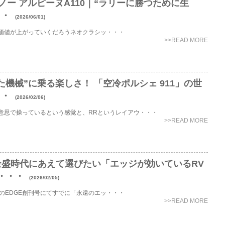
 ルノー アルピーヌA110｜“ラリーに勝つために生
・・
(2026/06/01)
価値が上がっていくだろうネオクラシッ・・・
>>READ MORE
た機械”に乗る楽しさ！ 「空冷ポルシェ 911」の世
・・
(2026/02/06)
意思で操っているという感覚と、RRというレイアウ・・・
>>READ MORE
全盛時代にあえて選びたい「エッジが効いているRV
・・・
(2026/02/05)
前のEDGE創刊号にてすでに「永遠のエッ・・・
>>READ MORE