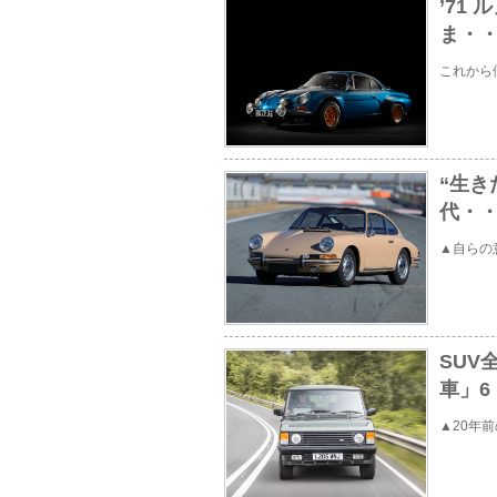
’71
ま・
これから
“生き
代・
▲自らの
SUV
車」6
▲20年