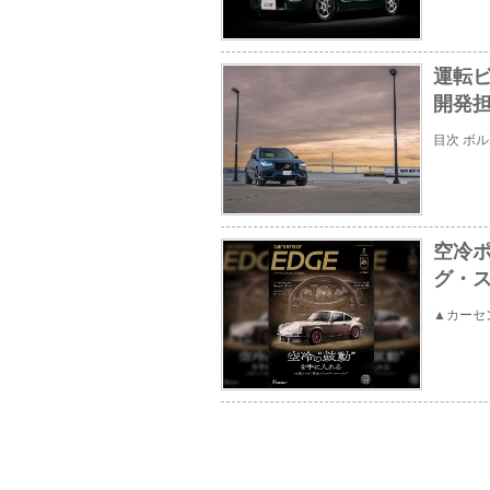
運転
開発
目次 ボ
空冷ポ
グ・
▲カーセ