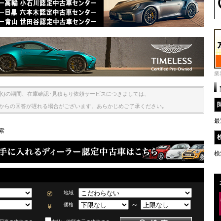
業
9日(水)の期間、在庫確認･見積もり依頼サービスにつきましては、
からの回答が遅れる場合がございます。あらかじめご了承ください｡
最
索
検
地域
～
価格