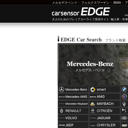
メルセデスベンツ
・
フォルクスワーゲン
・
BMW
・
ア
大人のためのプレミアカーライフ実現サイト 輸入車・外
EDGE Car Search
ブランド検索