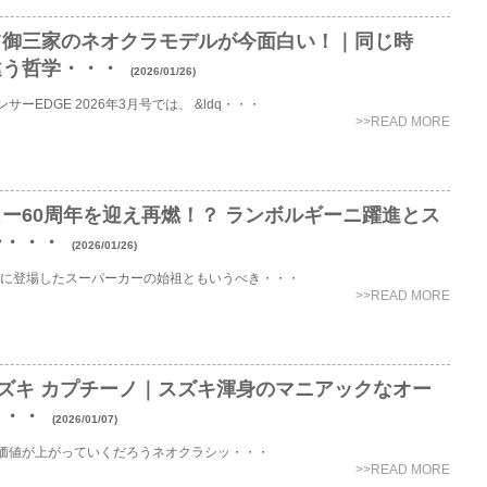
ツ御三家のネオクラモデルが今面白い！｜同じ時
違う哲学・・・
(2026/01/26)
サーEDGE 2026年3月号では、 &ldq・・・
>>READ MORE
ー60周年を迎え再燃！？ ランボルギーニ躍進とス
ー・・・
(2026/01/26)
6年に登場したスーパーカーの始祖ともいうべき・・・
>>READ MORE
 スズキ カプチーノ｜スズキ渾身のマニアックなオー
・・・
(2026/01/07)
価値が上がっていくだろうネオクラシッ・・・
>>READ MORE