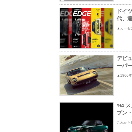
ドイ
代、
▲カーセン
デビュ
ーパ
▲196
’94
プン
これから