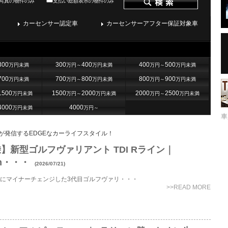
写真の物件のみ
支払い総額表示の物件のみ
カーセンサー認定車
カーセンサーアフター保証対象車
300
300
400
400
500
万円未満
万円～
万円未満
万円～
万円未満
700
700
800
800
900
万円未満
万円～
万円未満
万円～
万円未満
1500
1500
2000
2000
2500
万円未満
万円～
万円未満
万円～
万円未満
4000
4000
万円未満
万円～
車
が発信するEDGEなカーライフスタイル！
】新型ゴルフヴァリアント TDI Rライン｜
km・・・
(2026/07/21)
5年にマイナーチェンジした3代目ゴルフヴァリ・・・
>>READ MORE