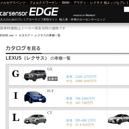
メルセデスベンツ
・
フォルクスワーゲン
・
BMW
・
アウディ
・
レクサス
他エッジなプレミ
大人のためのプレミアカーライフ実現サイト 輸入車・外車のカーセンサーエッジ
新車時価格はメーカー発表当時の価格です
EDGE.net
>
カタログ
>
レクサス
の車種一覧
LEXUS（レクサス）
の車種一覧
GX
新車 : 1195-1270万円
中古 : 1088-1640万円
IS F
新車 : 766-1080万円
中古 : 187-738万円
CT
新車 : 355-488.1万円
中古 : 37.4-418万円