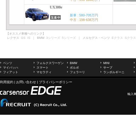
UX300e
新車 : 580-705万円
中古 : 198-638万円
【オススメ車種へのリンク】
レクサス
GS
IS
｜ BMW
3シリーズ
5シリーズ
｜ メルセデス・ベンツ
Eクラス
Sクラス
ベンツ
フォルクスワーゲン
BMW
MINI
マイバッハ
スマート
ボルボ
サーブ
フィアット
マセラティ
フェラーリ
ランボルギーニ
利用規約
|
お問い合わせ
|
プライバシーポリシー
輸入