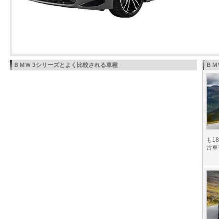
ＢＭＷ 3シリーズとよく比較される車種
ＢＭ
も1
古車