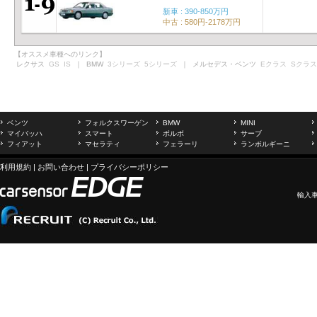
新車 : 390-850万円
中古 : 580円-2178万円
【オススメ車種へのリンク】
レクサス
GS
IS
｜ BMW
3シリーズ
5シリーズ
｜ メルセデス・ベンツ
Eクラス
Sクラス
ベンツ
フォルクスワーゲン
BMW
MINI
マイバッハ
スマート
ボルボ
サーブ
フィアット
マセラティ
フェラーリ
ランボルギーニ
利用規約
|
お問い合わせ
|
プライバシーポリシー
輸入