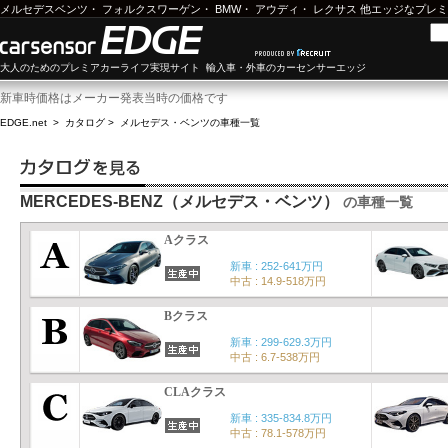
メルセデスベンツ
・
フォルクスワーゲン
・
BMW
・
アウディ
・
レクサス
他エッジなプレミ
大人のためのプレミアカーライフ実現サイト 輸入車・外車のカーセンサーエッジ
新車時価格はメーカー発表当時の価格です
EDGE.net
>
カタログ
>
メルセデス・ベンツ
の車種一覧
MERCEDES-BENZ（メルセデス・ベンツ）
の車種一覧
Aクラス
新車 : 252-641万円
中古 : 14.9-518万円
Bクラス
新車 : 299-629.3万円
中古 : 6.7-538万円
CLAクラス
新車 : 335-834.8万円
中古 : 78.1-578万円