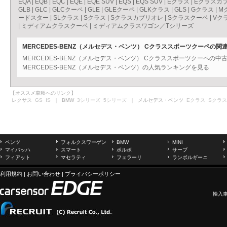
EQA
|
EQB
|
EQC
|
EQE
|
EQE SUV
|
EQS
|
EQS SUV
|
Eクラス
|
Eクラスカ
GLB
|
GLC
|
GLCクーペ
|
GLE
|
GLEクーペ
|
GLKクラス
|
GLS
|
Gクラス
|
M
ードスター
|
SLクラス
|
Sクラス
|
Sクラスカブリオレ
|
Sクラスクーペ
|
Vク
|
ミディアムクラスクーペ
|
ミディアムクラスワゴン／Tシリーズ
MERCEDES-BENZ（メルセデス・ベンツ） Cクラススポーツクーペの関
MERCEDES-BENZ（メルセデス・ベンツ） Cクラススポーツクーペの
MERCEDES-BENZ（メルセデス・ベンツ）の人気ランキングを見る
【オススメ車種へのリンク】
レクサス
GS
IS
｜ BMW
3シリーズ
5シリーズ
｜ メルセデス・ベンツ
Eクラス
Sクラス
ベンツ
フォルクスワーゲン
BMW
MINI
マイバッハ
スマート
ボルボ
サーブ
フィアット
マセラティ
フェラーリ
ランボルギーニ
利用規約
|
お問い合わせ
|
プライバシーポリシー
輸入