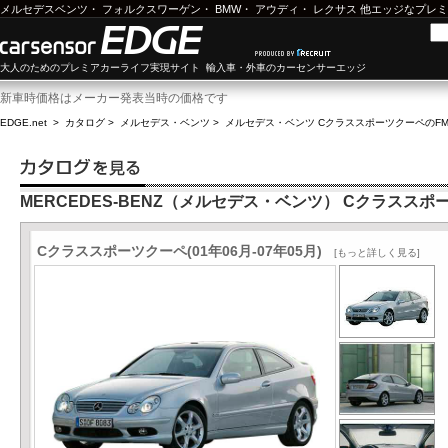
メルセデスベンツ
・
フォルクスワーゲン
・
BMW
・
アウディ
・
レクサス
他エッジなプレミ
大人のためのプレミアカーライフ実現サイト 輸入車・外車のカーセンサーエッジ
新車時価格はメーカー発表当時の価格です
EDGE.net
>
カタログ
>
メルセデス・ベンツ
>
メルセデス・ベンツ Cクラススポーツクーペ
のF
MERCEDES-BENZ（メルセデス・ベンツ） Cクラススポ
Cクラススポーツクーペ(01年06月-07年05月)
[もっと詳しく見る]