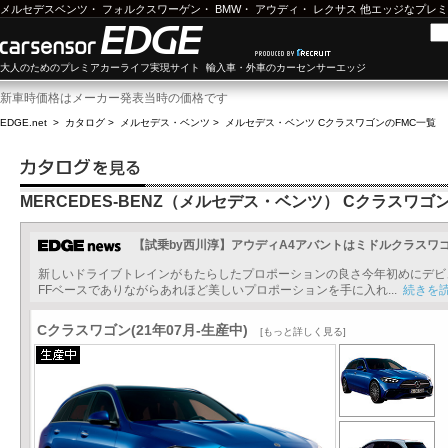
メルセデスベンツ
・
フォルクスワーゲン
・
BMW
・
アウディ
・
レクサス
他エッジなプレミ
大人のためのプレミアカーライフ実現サイト 輸入車・外車のカーセンサーエッジ
新車時価格はメーカー発表当時の価格です
EDGE.net
>
カタログ
>
メルセデス・ベンツ
>
メルセデス・ベンツ Cクラスワゴン
のFMC一覧
MERCEDES-BENZ（メルセデス・ベンツ） Cクラスワゴ
【試乗by西川淳】アウディA4アバントはミドルクラスワ
新しいドライブトレインがもたらしたプロポーションの良さ今年初めにデビ
FFベースでありながらあれほど美しいプロポーションを手に入れ...
続きを
Cクラスワゴン(21年07月-生産中)
[もっと詳しく見る]