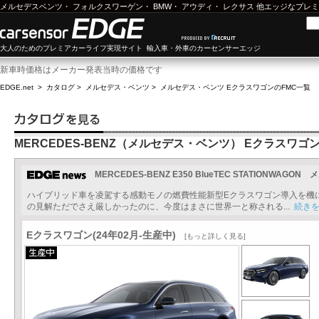
メルセデスベンツ
・
フォルクスワーゲン
・
BMW
・
アウディ
・
レクサス
他エッジなプレミ
大人のためのプレミアカーライフ実現サイト 輸入車・外車のカーセンサーエッジ
新車時価格はメーカー発表当時の価格です
EDGE.net
>
カタログ
>
メルセデス・ベンツ
>
メルセデス・ベンツ Eクラスワゴン
のFMC一覧
MERCEDES-BENZ（メルセデス・ベンツ） Eクラスワゴ
MERCEDES-BENZ E350 BlueTEC STATIONWA
ハイブリッド車を凌駕する感動モノの燃費性能新型Eクラスワゴン導入を機
の見解ただでさえ厳しかったのに、今度はまさに世界一と称される...
続き
Eクラスワゴン(24年02月-生産中)
[もっと詳しく見る]