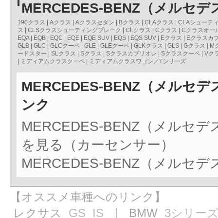
MERCEDES-BENZ（メル
190クラス
|
Aクラス
|
Aクラスセダン
|
Bクラス
|
CLAクラス
|
CLAシューテ
ス
|
CLSクラスシューティングブレーク
|
CLクラス
|
Cクラス
|
Cクラスオー
EQA
|
EQB
|
EQC
|
EQE
|
EQE SUV
|
EQS
|
EQS SUV
|
Eクラス
|
Eクラスカ
GLB
|
GLC
|
GLCクーペ
|
GLE
|
GLEクーペ
|
GLKクラス
|
GLS
|
Gクラス
|
M
ードスター
|
SLクラス
|
Sクラス
|
Sクラスカブリオレ
|
Sクラスクーペ
|
Vク
|
ミディアムクラスクーペ
|
ミディアムクラスワゴン／Tシリーズ
MERCEDES-BENZ（メル
ンク
MERCEDES-BENZ（メル
を見る（カーセンサー）
MERCEDES-BENZ（メル
【オススメ車種へのリンク】
レクサス
GS
IS
｜ BMW
3シリー