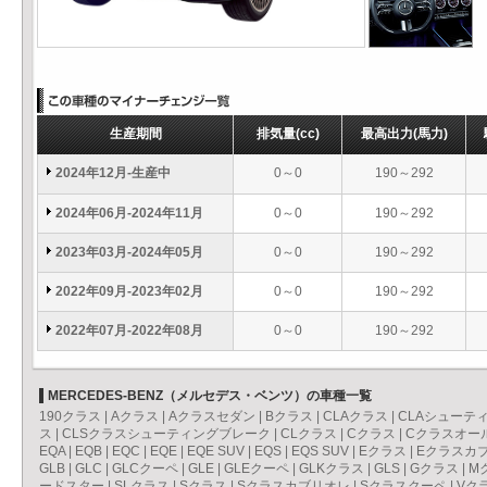
生産期間
排気量
(cc)
最高出力
(馬力)
2024年12月-生産中
0～0
190～292
2024年06月-2024年11月
0～0
190～292
2023年03月-2024年05月
0～0
190～292
2022年09月-2023年02月
0～0
190～292
2022年07月-2022年08月
0～0
190～292
MERCEDES-BENZ（メルセデス・ベンツ）の車種一覧
190クラス
|
Aクラス
|
Aクラスセダン
|
Bクラス
|
CLAクラス
|
CLAシューテ
ス
|
CLSクラスシューティングブレーク
|
CLクラス
|
Cクラス
|
Cクラスオー
EQA
|
EQB
|
EQC
|
EQE
|
EQE SUV
|
EQS
|
EQS SUV
|
Eクラス
|
Eクラスカ
GLB
|
GLC
|
GLCクーペ
|
GLE
|
GLEクーペ
|
GLKクラス
|
GLS
|
Gクラス
|
M
ードスター
|
SLクラス
|
Sクラス
|
Sクラスカブリオレ
|
Sクラスクーペ
|
Vク