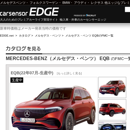
メルセデスベンツ
・
フォルクスワーゲン
・
BMW
・
アウディ
・
レクサス
他エッジなプレミ
大人のためのプレミアカーライフ実現サイト 輸入車・外車のカーセンサーエッジ
新車時価格はメーカー発表当時の価格です
EDGE.net
>
カタログ
>
メルセデス・ベンツ
>
メルセデス・ベンツ EQB
のFMC一覧
MERCEDES-BENZ（メルセデス・ベンツ） EQB
のFMC一
EQB(22年07月-生産中)
[もっと詳しく見る]