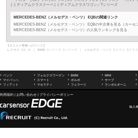
|
ミディアムクラスクーペ
|
ミディアムクラスワゴン／Tシリーズ
MERCEDES-BENZ（メルセデス・ベンツ） EQBの関連リンク
MERCEDES-BENZ（メルセデス・ベンツ） EQBの中古車を見る（カーセ
MERCEDES-BENZ（メルセデス・ベンツ）の人気ランキングを見る
【オススメ車種へのリンク】
レクサス
GS
IS
｜ BMW
3シリーズ
5シリーズ
｜ メルセデス・ベンツ
Eクラス
Sクラス
ベンツ
フォルクスワーゲン
BMW
MINI
マイバッハ
スマート
ボルボ
サーブ
フィアット
マセラティ
フェラーリ
ランボルギーニ
利用規約
|
お問い合わせ
|
プライバシーポリシー
輸入