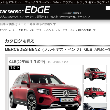
メルセデスベンツ
・
フォルクスワーゲン
・
BMW
・
アウディ
・
レクサス
他エッジなプレミ
大人のためのプレミアカーライフ実現サイト 輸入車・外車のカーセンサーエッジ
新車時価格はメーカー発表当時の価格です
EDGE.net
>
カタログ
>
メルセデス・ベンツ
>
メルセデス・ベンツ GLB
のFMC一覧
MERCEDES-BENZ（メルセデス・ベンツ） GLB
のFMC一
GLB(20年06月-生産中)
[もっと詳しく見る]