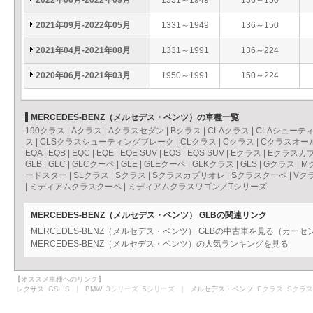
2022年06月-2022年09月
1331～1949
136～150
2021年09月-2022年05月
1331～1949
136～150
2021年04月-2021年08月
1331～1991
136～224
2020年06月-2021年03月
1950～1991
150～224
MERCEDES-BENZ（メルセデス・ベンツ）の車種一覧
190クラス
|
Aクラス
|
Aクラスセダン
|
Bクラス
|
CLAクラス
|
CLAシューテ
ス
|
CLSクラスシューティングブレーク
|
CLクラス
|
Cクラス
|
Cクラスオー
EQA
|
EQB
|
EQC
|
EQE
|
EQE SUV
|
EQS
|
EQS SUV
|
Eクラス
|
Eクラスカ
GLB
|
GLC
|
GLCクーペ
|
GLE
|
GLEクーペ
|
GLKクラス
|
GLS
|
Gクラス
|
M
ードスター
|
SLクラス
|
Sクラス
|
Sクラスカブリオレ
|
Sクラスクーペ
|
Vク
|
ミディアムクラスクーペ
|
ミディアムクラスワゴン／Tシリーズ
MERCEDES-BENZ（メルセデス・ベンツ） GLBの関連リンク
MERCEDES-BENZ（メルセデス・ベンツ） GLBの中古車を見る（カーセ
MERCEDES-BENZ（メルセデス・ベンツ）の人気ランキングを見る
【オススメ車種へのリンク】
レクサス
GS
IS
｜ BMW
3シリーズ
5シリーズ
｜ メルセデス・ベンツ
Eクラス
Sクラス