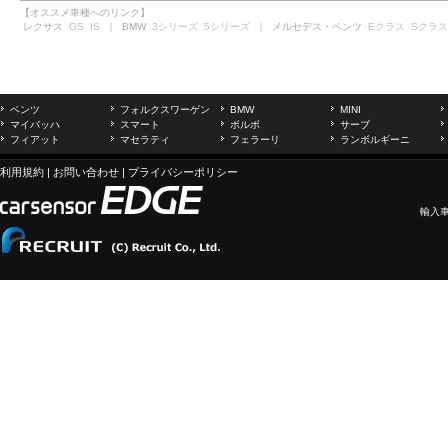
【オススメ車種へのリンク】
レクサス
GS
IS
｜ BMW
3シリーズ
5シリーズ
｜ メルセデス・ベンツ
Eクラス
Sクラス
ベンツ
フォルクスワーゲン
BMW
MINI
マイバッハ
スマート
ボルボ
サーブ
フィアット
マセラティ
フェラーリ
ランボルギーニ
利用規約
|
お問い合わせ
|
プライバシーポリシー
輸入