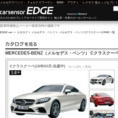
メルセデスベンツ
・
フォルクスワーゲン
・
BMW
・
アウディ
・
レクサス
他エッジなプレミ
大人のためのプレミアカーライフ実現サイト 輸入車・外車のカーセンサーエッジ
新車時価格はメーカー発表当時の価格です
EDGE.net
>
カタログ
>
メルセデス・ベンツ
>
メルセデス・ベンツ Cクラスクーペ
のFMC一覧
MERCEDES-BENZ（メルセデス・ベンツ） Cクラスクー
Cクラスクーペ(16年03月-生産中)
[もっと詳しく見る]