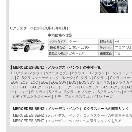
Cクラスクーペ(11年10月-16年02月)
車両価格を改定
クーペ
FR
1795～1795
フロア7AT
156～204
4名
MERCEDES-BENZ（メルセデス・ベンツ）の車種一覧
190クラス
|
Aクラス
|
Aクラスセダン
|
Bクラス
|
CLAクラス
|
CLAシューテ
ス
|
CLSクラスシューティングブレーク
|
CLクラス
|
Cクラス
|
Cクラスオー
EQA
|
EQB
|
EQC
|
EQE
|
EQE SUV
|
EQS
|
EQS SUV
|
Eクラス
|
Eクラスカ
GLB
|
GLC
|
GLCクーペ
|
GLE
|
GLEクーペ
|
GLKクラス
|
GLS
|
Gクラス
|
M
ードスター
|
SLクラス
|
Sクラス
|
Sクラスカブリオレ
|
Sクラスクーペ
|
Vク
|
ミディアムクラスクーペ
|
ミディアムクラスワゴン／Tシリーズ
MERCEDES-BENZ（メルセデス・ベンツ） Cクラスクーペの関連リンク
MERCEDES-BENZ（メルセデス・ベンツ） Cクラスクーペの中古車を
MERCEDES-BENZ（メルセデス・ベンツ）の人気ランキングを見る