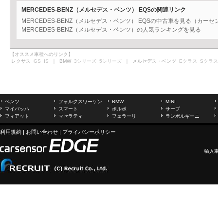
MERCEDES-BENZ（メルセデス・ベンツ） EQSの関連リンク
MERCEDES-BENZ（メルセデス・ベンツ） EQSの中古車を見る（カーセ
MERCEDES-BENZ（メルセデス・ベンツ）の人気ランキングを見る
【オススメ車種へのリンク】
レクサス
GS
IS
｜ BMW
3シリーズ
5シリーズ
｜ メルセデス・ベンツ
Eクラス
Sクラス
ベンツ
フォルクスワーゲン
BMW
MINI
マイバッハ
スマート
ボルボ
サーブ
フィアット
マセラティ
フェラーリ
ランボルギーニ
利用規約
|
お問い合わせ
|
プライバシーポリシー
輸入