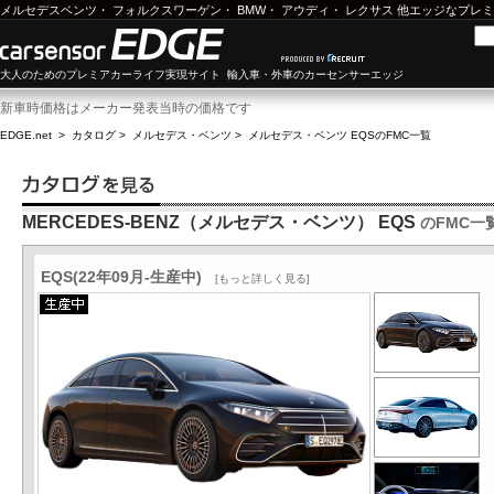
メルセデスベンツ
・
フォルクスワーゲン
・
BMW
・
アウディ
・
レクサス
他エッジなプレミ
大人のためのプレミアカーライフ実現サイト 輸入車・外車のカーセンサーエッジ
新車時価格はメーカー発表当時の価格です
EDGE.net
>
カタログ
>
メルセデス・ベンツ
>
メルセデス・ベンツ EQS
のFMC一覧
MERCEDES-BENZ（メルセデス・ベンツ） EQS
のFMC一
EQS(22年09月-生産中)
[もっと詳しく見る]