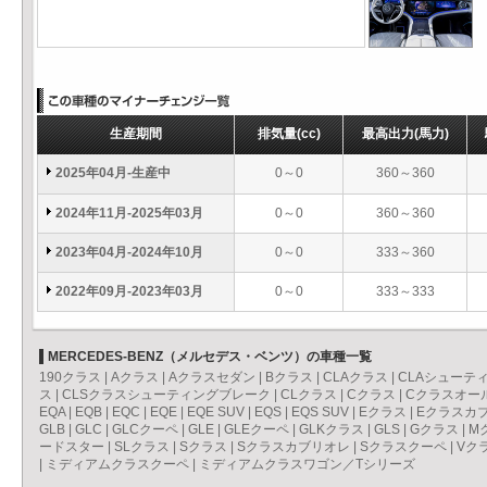
生産期間
排気量
(cc)
最高出力
(馬力)
2025年04月-生産中
0～0
360～360
2024年11月-2025年03月
0～0
360～360
2023年04月-2024年10月
0～0
333～360
2022年09月-2023年03月
0～0
333～333
MERCEDES-BENZ（メルセデス・ベンツ）の車種一覧
190クラス
|
Aクラス
|
Aクラスセダン
|
Bクラス
|
CLAクラス
|
CLAシューテ
ス
|
CLSクラスシューティングブレーク
|
CLクラス
|
Cクラス
|
Cクラスオー
EQA
|
EQB
|
EQC
|
EQE
|
EQE SUV
|
EQS
|
EQS SUV
|
Eクラス
|
Eクラスカ
GLB
|
GLC
|
GLCクーペ
|
GLE
|
GLEクーペ
|
GLKクラス
|
GLS
|
Gクラス
|
M
ードスター
|
SLクラス
|
Sクラス
|
Sクラスカブリオレ
|
Sクラスクーペ
|
Vク
|
ミディアムクラスクーペ
|
ミディアムクラスワゴン／Tシリーズ