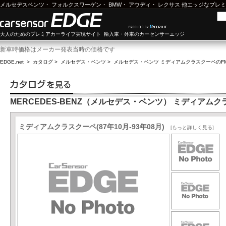
メルセデスベンツ
・
フォルクスワーゲン
・
BMW
・
アウディ
・
レクサス
他エッジなプレミ
大人のためのプレミアカーライフ実現サイト 輸入車・外車のカーセンサーエッジ
新車時価格はメーカー発表当時の価格です
EDGE.net
>
カタログ
>
メルセデス・ベンツ
>
メルセデス・ベンツ ミディアムクラスクーペ
のF
MERCEDES-BENZ（メルセデス・ベンツ） ミディアム
ミディアムクラスクーペ(87年10月-93年08月)
[もっと詳しく見る]