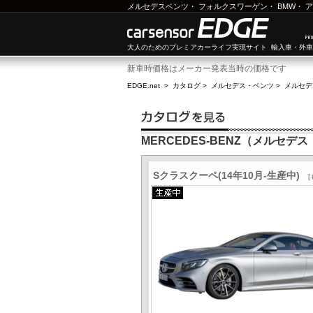
メルセデスベンツ
・
フォルクスワーゲン
・
BMW
・
ア
大人のためのプレミアカーライフ実現サイト 輸入車・外
新車時価格はメーカー発表当時の価格です
EDGE.net
>
カタログ
>
メルセデス・ベンツ
>
メルセデ
MERCEDES-BENZ（メルセデ
Sクラスクーペ(14年10月-生産中)