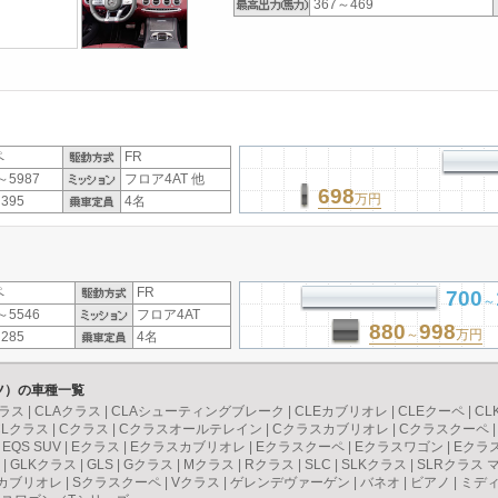
367～469
ペ
FR
～5987
フロア4AT 他
698
万円
395
4名
ペ
FR
700
～
～5546
フロア4AT
880
998
～
万円
285
4名
ンツ）の車種一覧
ラス
|
CLAクラス
|
CLAシューティングブレーク
|
CLEカブリオレ
|
CLEクーペ
|
CL
CLクラス
|
Cクラス
|
Cクラスオールテレイン
|
Cクラスカブリオレ
|
Cクラスクーペ
|
EQS SUV
|
Eクラス
|
Eクラスカブリオレ
|
Eクラスクーペ
|
Eクラスワゴン
|
Eクラ
|
GLKクラス
|
GLS
|
Gクラス
|
Mクラス
|
Rクラス
|
SLC
|
SLKクラス
|
SLRクラス 
カブリオレ
|
Sクラスクーペ
|
Vクラス
|
ゲレンデヴァーゲン
|
バネオ
|
ビアノ
|
ミデ