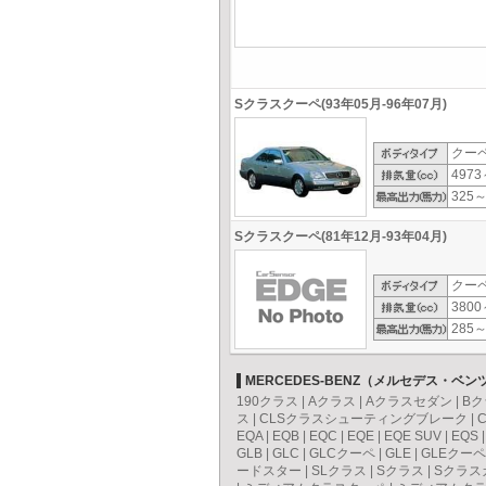
Sクラスクーペ(93年05月-96年07月)
クー
4973
325～
Sクラスクーペ(81年12月-93年04月)
クー
3800
285～
MERCEDES-BENZ（メルセデス・ベ
190クラス
|
Aクラス
|
Aクラスセダン
|
Bク
ス
|
CLSクラスシューティングブレーク
|
EQA
|
EQB
|
EQC
|
EQE
|
EQE SUV
|
EQS
GLB
|
GLC
|
GLCクーペ
|
GLE
|
GLEクーペ
ードスター
|
SLクラス
|
Sクラス
|
Sクラス