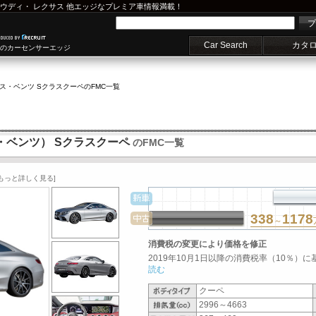
ウディ
・
レクサス
他エッジなプレミア車情報満載！
プ
Car Search
カタ
車のカーセンサーエッジ
ス・ベンツ Sクラスクーペ
のFMC一覧
ス・ベンツ） Sクラスクーペ
のFMC一覧
[もっと詳しく見る]
338
1178
～
消費税の変更により価格を修正
2019年10月1日以降の消費税率（10％）に
読む
クーペ
2996～4663