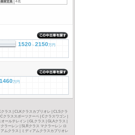
4名
1520
2150
～
万円
1460
万円
Kクラス
|
CLKクラスカブリオレ
|
CLSクラ
|
Cクラススポーツクーペ
|
Cクラスワゴン
|
スオールテレイン
|
GLクラス
|
GLAクラス
|
マクラーレン
|
SLRクラス マクラーレン ロ
ィアムクラス
|
ミディアムクラスカブリオレ