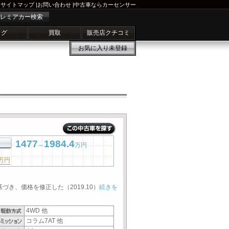
サイトマップ
|
お問い合わせ
|
中古車ならカーセンサー
レミアカー検索
ログ
買取
販売店クチコミ
お気に入り
未登録
1477
1984.4
～
万円
万円
基づき、価格を修正した（2019.10）
続きを
4WD 他
コラム7AT 他