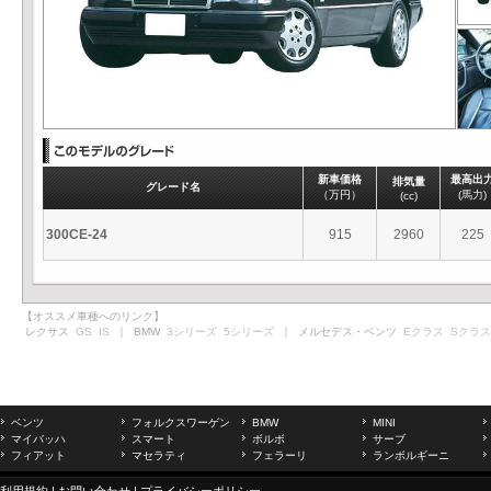
新車価格
最高出
排気量
グレード名
（万円）
(馬力)
(cc)
300CE-24
915
2960
225
【オススメ車種へのリンク】
レクサス
GS
IS
｜ BMW
3シリーズ
5シリーズ
｜ メルセデス・ベンツ
Eクラス
Sクラス
ベンツ
フォルクスワーゲン
BMW
MINI
マイバッハ
スマート
ボルボ
サーブ
フィアット
マセラティ
フェラーリ
ランボルギーニ