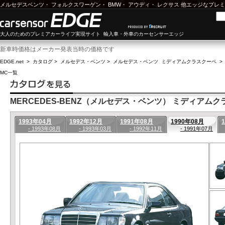
メルセデスベンツ
・
フォルクスワーゲン
・
BMW
・
アウディ
・
レクサス
他エッジなプレミ
大人のためのプレミアカーライフ実現サイト 輸入車・外車のカーセンサーエッジ
新車時価格はメーカー発表当時の価格です
EDGE.net
>
カタログ
>
メルセデス・ベンツ
>
メルセデス・ベンツ ミディアムクラスクーペ
>
MC一覧
MERCEDES-BENZ（メルセデス・ベンツ） ミディアムクラス
1993年04月
1992年12月
1991年08月
1990年08月
- 1993年08月
- 1993年03月
- 1992年11月
- 1991年07月