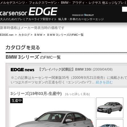
メルセデスベンツ
・
フォルクスワーゲン
・
BMW
・
アウディ
・
レクサス
他エッジなプレミ
大人のためのプレミアカーライフ実現サイト 輸入車・外車のカーセンサーエッジ
新車時価格はメーカー発表当時の価格です
EDGE.net
>
カタログ
>
ＢＭＷ
>
ＢＭＷ 3シリーズ
のFMC一覧
BMW 3シリーズ
のFMC一覧
【プレイバック試乗記】BMW 330i
(2009/04/08)
※この記事はカーセンサー関東版35号（2000年9月21日発売）に掲載さ
いつはスポーツセダンの王道を行く ↑エンジンのパワ...
続きを読む
3シリーズ(19年03月-生産中)
[もっと詳しく見る]