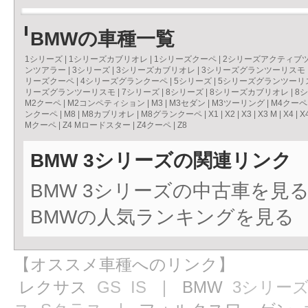
BMWの車種一覧
1シリーズ
|
1シリーズカブリオレ
|
1シリーズクーペ
|
2シリーズアクティブ
ンツアラー
|
3シリーズ
|
3シリーズカブリオレ
|
3シリーズグランツーリスモ
リーズクーペ
|
4シリーズグランクーペ
|
5シリーズ
|
5シリーズグランツーリ
リーズグランツーリスモ
|
7シリーズ
|
8シリーズ
|
8シリーズカブリオレ
|
8
M2クーペ
|
M2コンペティション
|
M3
|
M3セダン
|
M3ツーリング
|
M4クーペ
ンクーペ
|
M8
|
M8カブリオレ
|
M8グランクーペ
|
X1
|
X2
|
X3
|
X3 M
|
X4
|
X
Mクーペ
|
Z4 Mロードスター
|
Z4クーペ
|
Z8
BMW 3シリーズの関連リンク
BMW 3シリーズの中古車を見
BMWの人気ランキングを見る
【オススメ車種へのリンク】
レクサス
GS
IS
｜ BMW
3シリー