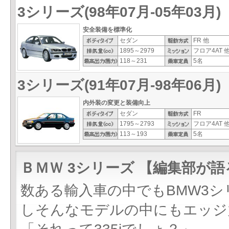
3シリーズ(98年07月-05年03月)
安全装備を標準化
セダン
FR 他
1895～2979
フロア4AT 
118～231
5名
3シリーズ(91年07月-98年06月)
内外装の変更と装備向上
セダン
FR
1795～2793
フロア4AT 
113～193
5名
ＢＭＷ 3シリーズ 【編集部が語
数ある輸入車の中でもBMW3
しそんなモデルの中にもエッジ