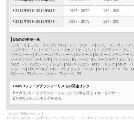
2014年04月-2014年10月
1997～2979
184～306
2013年08月-2014年03月
1997～2979
184～306
2013年06月-2013年07月
1997～2979
184～306
BMWの車種一覧
1シリーズ
|
1シリーズカブリオレ
|
1シリーズクーペ
|
2シリーズアクティブ
ンツアラー
|
3シリーズ
|
3シリーズカブリオレ
|
3シリーズグランツーリスモ
リーズクーペ
|
4シリーズグランクーペ
|
5シリーズ
|
5シリーズグランツーリ
リーズグランツーリスモ
|
7シリーズ
|
8シリーズ
|
8シリーズカブリオレ
|
8
M2クーペ
|
M2コンペティション
|
M3
|
M3セダン
|
M3ツーリング
|
M4クーペ
ンクーペ
|
M8
|
M8カブリオレ
|
M8グランクーペ
|
X1
|
X2
|
X3
|
X3 M
|
X4
|
X
Mクーペ
|
Z4 Mロードスター
|
Z4クーペ
|
Z8
BMW 3シリーズグランツーリスモの関連リンク
BMW 3シリーズグランツーリスモの中古車を見る（カーセンサー）
BMWの人気ランキングを見る
【オススメ車種へのリンク】
レクサス
GS
IS
｜ BMW
3シリーズ
5シリーズ
｜ メルセデス・ベンツ
Eクラス
Sクラス