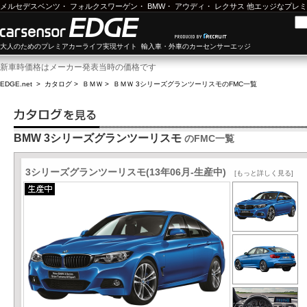
メルセデスベンツ
・
フォルクスワーゲン
・
BMW
・
アウディ
・
レクサス
他エッジなプレミ
大人のためのプレミアカーライフ実現サイト 輸入車・外車のカーセンサーエッジ
新車時価格はメーカー発表当時の価格です
EDGE.net
>
カタログ
>
ＢＭＷ
>
ＢＭＷ 3シリーズグランツーリスモ
のFMC一覧
BMW 3シリーズグランツーリスモ
のFMC一覧
3シリーズグランツーリスモ(13年06月-生産中)
[もっと詳しく見る]