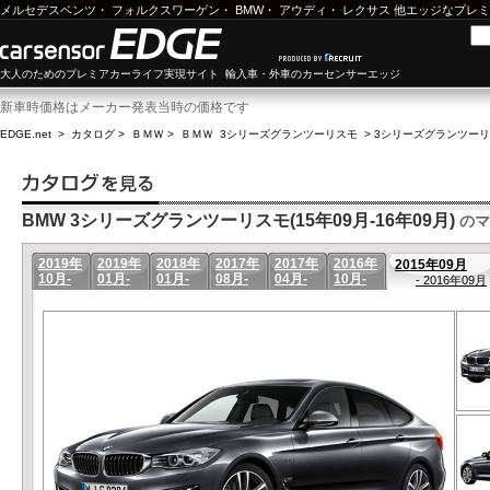
メルセデスベンツ
・
フォルクスワーゲン
・
BMW
・
アウディ
・
レクサス
他エッジなプレミ
大人のためのプレミアカーライフ実現サイト 輸入車・外車のカーセンサーエッジ
新車時価格はメーカー発表当時の価格です
EDGE.net
>
カタログ
>
ＢＭＷ
>
ＢＭＷ 3シリーズグランツーリスモ
>
3シリーズグランツーリスモ
BMW 3シリーズグランツーリスモ(15年09月-16年09月)
のマ
2019年
2019年
2018年
2017年
2017年
2016年
2015年09月
10月-
01月-
01月-
08月-
04月-
10月-
- 2016年09月