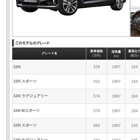
新車価格
最高出
排気量
グレード名
（万円）
(馬力)
(cc)
320i
529
1997
184
320i スポーツ
552
1997
184
320i ラグジュアリー
574
1997
184
320i Mスポーツ
570
1997
184
328i スポーツ
660
1997
245