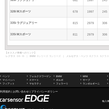
328i ラグジュアリー
682
1997
245
328i Mスポーツ
678
1997
245
335i ラグジュアリー
815
2979
306
335i Mスポーツ
811
2979
306
【オススメ車種へのリンク】
レクサス
GS
IS
｜ BMW
3シリーズ
5シリーズ
｜ メルセデス・ベンツ
Eクラス
Sクラス
ベンツ
フォルクスワーゲン
BMW
MINI
マイバッハ
スマート
ボルボ
サーブ
フィアット
マセラティ
フェラーリ
ランボルギーニ
利用規約
|
お問い合わせ
|
プライバシーポリシー
輸入