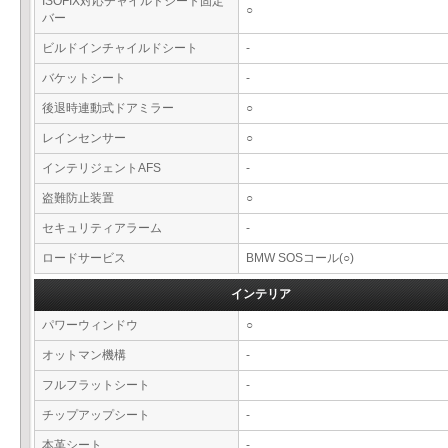
ISOFIX対応チャイルドシート固定
○
バー
ビルドインチャイルドシート
-
バケットシート
-
後退時連動式ドアミラー
○
レインセンサー
○
インテリジェントAFS
-
盗難防止装置
○
セキュリティアラーム
-
ロードサービス
BMW SOSコール(○)
インテリア
パワーウィンドウ
○
オットマン機構
-
フルフラットシート
-
チップアップシート
-
本革シート
-