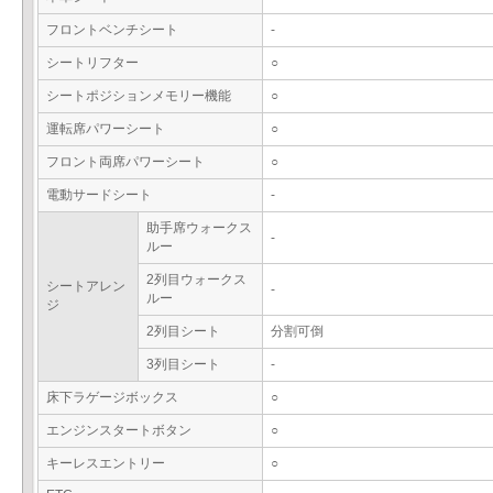
フロントベンチシート
-
シートリフター
○
シートポジションメモリー機能
○
運転席パワーシート
○
フロント両席パワーシート
○
電動サードシート
-
助手席ウォークス
-
ルー
2列目ウォークス
シートアレン
-
ルー
ジ
2列目シート
分割可倒
3列目シート
-
床下ラゲージボックス
○
エンジンスタートボタン
○
キーレスエントリー
○