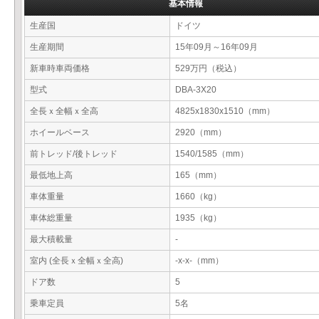
基本情報
生産国
ドイツ
生産期間
15年09月～16年09月
新車時車両価格
529万円（税込）
型式
DBA-3X20
全長ｘ全幅ｘ全高
4825x1830x1510（mm）
ホイールベース
2920（mm）
前トレッド/後トレッド
1540/1585（mm）
最低地上高
165（mm）
車体重量
1660（kg）
車体総重量
1935（kg）
最大積載量
-
室内 (全長ｘ全幅ｘ全高)
-x-x-（mm）
ドア数
5
乗車定員
5名