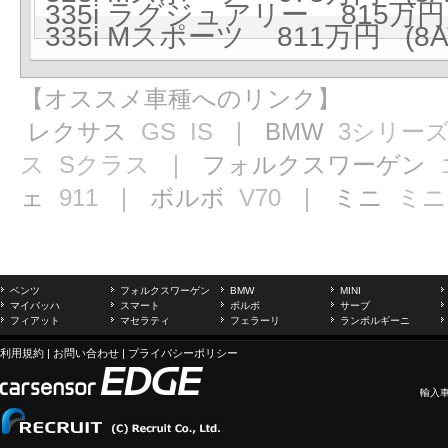
335i ラグジュアリー 815万円 
335i Mスポーツ 811万円 (8A
【オススメ車種へのリンク】
レクサス
GS
IS
｜ BMW
3シリー
ス
Sクラス
｜ フォルクスワーゲン
ェ
911
｜ ボルボ
V70
｜ ミニ
ミニ
ベンツ
フォルクスワーゲン
BMW
MINI
マイバッハ
スマート
ボルボ
サーブ
フィアット
マセラティ
フェラーリ
ランボルギーニ
利用規約
|
お問い合わせ
|
プライバシーポリシー
輸入