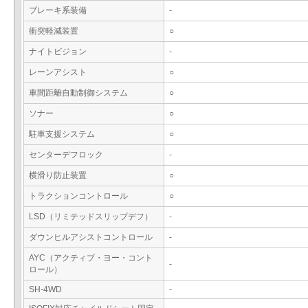
ブレーキ系装備
-
衝突軽減装置
○
ナイトビジョン
-
レーンアシスト
○
車間距離自動制御システム
○
ソナー
○
駐車支援システム
○
センターデフロック
-
横滑り防止装置
○
トラクションコントロール
○
LSD（リミテッドスリップデフ）
-
ダウンヒルアシストコントロール
-
AYC（アクティブ・ヨー・コント
-
ロール）
SH-4WD
-