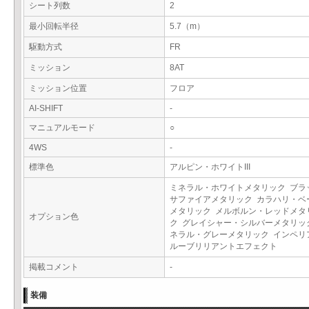
シート列数
2
最小回転半径
5.7（m）
駆動方式
FR
ミッション
8AT
ミッション位置
フロア
AI-SHIFT
-
マニュアルモード
○
4WS
-
標準色
アルピン・ホワイトIII
ミネラル・ホワイトメタリック ブラ
サファイアメタリック カラハリ・ベ
メタリック メルボルン・レッドメタ
オプション色
ク グレイシャー・シルバーメタリッ
ネラル・グレーメタリック インペリ
ルーブリリアントエフェクト
掲載コメント
-
装備