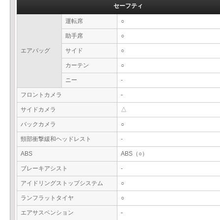
セーフティ
運転席
○
助手席
○
エアバッグ
サイド
○
カーテン
○
ニー
-
フロントカメラ
-
サイドカメラ
△
バックカメラ
○
頸部衝撃緩和ヘッドレスト
-
ABS
ABS（○）
ブレーキアシスト
-
アイドリングストップシステム
○
ランフラットタイヤ
○
エアサスペンション
-