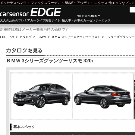
メルセデスベンツ
・
フォルクスワーゲン
・
BMW
・
アウディ
・
レクサス
他エッジなプレミ
大人のためのプレミアカーライフ実現サイト 輸入車・外車のカーセンサーエッジ
新車時価格はメーカー発表当時の価格です
EDGE.net
>
カタログ
>
ＢＭＷ
>
ＢＭＷ 3シリーズグランツーリスモ
>
3シリーズグランツーリス
ＢＭＷ 3シリーズグランツーリスモ 320i
基本スペック