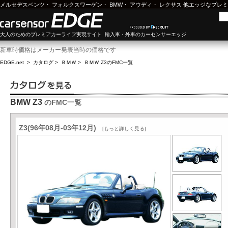
メルセデスベンツ
・
フォルクスワーゲン
・
BMW
・
アウディ
・
レクサス
他エッジなプレミ
大人のためのプレミアカーライフ実現サイト 輸入車・外車のカーセンサーエッジ
新車時価格はメーカー発表当時の価格です
EDGE.net
>
カタログ
>
ＢＭＷ
>
ＢＭＷ Z3
のFMC一覧
BMW Z3
のFMC一覧
Z3(96年08月-03年12月)
[もっと詳しく見る]