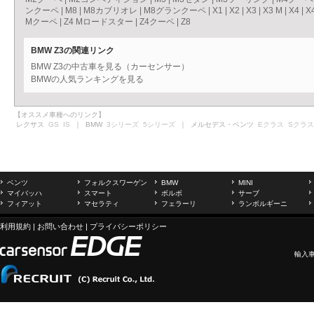
ンクーペ
|
M8
|
M8カブリオレ
|
M8グランクーペ
|
X1
|
X2
|
X3
|
X3 M
|
X4
|
X
Mクーペ
|
Z4 Mロードスター
|
Z4クーペ
|
Z8
BMW Z3の関連リンク
BMW Z3の中古車を見る（カーセンサー）
BMWの人気ランキングを見る
【オススメ車種へのリンク】
レクサス
GS
IS
｜ BMW
3シリーズ
5シリーズ
｜ メルセデス・ベンツ
Eクラス
Sクラス
ベンツ
フォルクスワーゲン
BMW
MINI
マイバッハ
スマート
ボルボ
サーブ
フィアット
マセラティ
フェラーリ
ランボルギーニ
利用規約
|
お問い合わせ
|
プライバシーポリシー
輸入