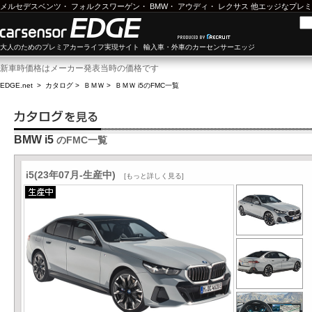
メルセデスベンツ
・
フォルクスワーゲン
・
BMW
・
アウディ
・
レクサス
他エッジなプレミ
大人のためのプレミアカーライフ実現サイト 輸入車・外車のカーセンサーエッジ
新車時価格はメーカー発表当時の価格です
EDGE.net
>
カタログ
>
ＢＭＷ
>
ＢＭＷ i5
のFMC一覧
BMW i5
のFMC一覧
i5(23年07月-生産中)
[もっと詳しく見る]