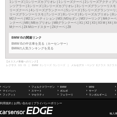
1シリーズ
|
1シリーズカブリオレ
|
1シリーズクーペ
|
2シリーズアクティブ
ンツアラー
|
3シリーズ
|
3シリーズカブリオレ
|
3シリーズグランツーリスモ
リーズクーペ
|
4シリーズグランクーペ
|
5シリーズ
|
5シリーズグランツーリ
リーズグランツーリスモ
|
7シリーズ
|
8シリーズ
|
8シリーズカブリオレ
|
8
M2クーペ
|
M2コンペティション
|
M3
|
M3セダン
|
M3ツーリング
|
M4クーペ
ンクーペ
|
M8
|
M8カブリオレ
|
M8グランクーペ
|
X1
|
X2
|
X3
|
X3 M
|
X4
|
X
Mクーペ
|
Z4 Mロードスター
|
Z4クーペ
|
Z8
BMW i5の関連リンク
BMW i5の中古車を見る（カーセンサー）
BMWの人気ランキングを見る
【オススメ車種へのリンク】
レクサス
GS
IS
｜ BMW
3シリーズ
5シリーズ
｜ メルセデス・ベンツ
Eクラス
Sクラス
ベンツ
フォルクスワーゲン
BMW
MINI
マイバッハ
スマート
ボルボ
サーブ
フィアット
マセラティ
フェラーリ
ランボルギーニ
利用規約
|
お問い合わせ
|
プライバシーポリシー
輸入