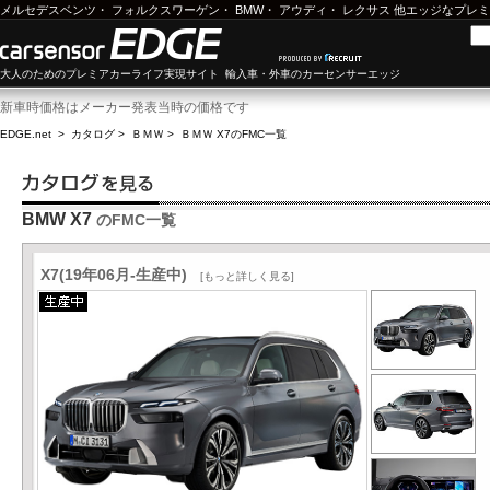
メルセデスベンツ
・
フォルクスワーゲン
・
BMW
・
アウディ
・
レクサス
他エッジなプレミ
大人のためのプレミアカーライフ実現サイト 輸入車・外車のカーセンサーエッジ
新車時価格はメーカー発表当時の価格です
EDGE.net
>
カタログ
>
ＢＭＷ
>
ＢＭＷ X7
のFMC一覧
BMW X7
のFMC一覧
X7(19年06月-生産中)
[もっと詳しく見る]