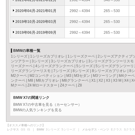
2021年02月-2021年12月
2992～4394
340～530
2020年04月-2021年01月
2992～4394
265～530
2019年10月-2020年03月
2992～4394
265～530
2019年06月-2019年09月
2992～4394
265～530
BMWの車種一覧
1シリーズ
|
1シリーズカブリオレ
|
1シリーズクーペ
|
2シリーズアクティブ
ンツアラー
|
3シリーズ
|
3シリーズカブリオレ
|
3シリーズグランツーリスモ
リーズクーペ
|
4シリーズグランクーペ
|
5シリーズ
|
5シリーズグランツーリ
リーズグランツーリスモ
|
7シリーズ
|
8シリーズ
|
8シリーズカブリオレ
|
8
M2クーペ
|
M2コンペティション
|
M3
|
M3セダン
|
M3ツーリング
|
M4クーペ
ンクーペ
|
M8
|
M8カブリオレ
|
M8グランクーペ
|
X1
|
X2
|
X3
|
X3 M
|
X4
|
X
Mクーペ
|
Z4 Mロードスター
|
Z4クーペ
|
Z8
BMW X7の関連リンク
BMW X7の中古車を見る（カーセンサー）
BMWの人気ランキングを見る
【オススメ車種へのリンク】
レクサス
GS
IS
｜ BMW
3シリーズ
5シリーズ
｜ メルセデス・ベンツ
Eクラス
Sクラス