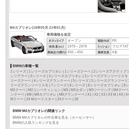
M4カブリオレ(18年05月-21年01月)
車両価格を改定
オープン
FR
2979～2979
フロア7AT
450～450
4名
BMWの車種一覧
1シリーズ
|
1シリーズカブリオレ
|
1シリーズクーペ
|
2シリーズアクティブ
ンツアラー
|
3シリーズ
|
3シリーズカブリオレ
|
3シリーズグランツーリスモ
リーズクーペ
|
4シリーズグランクーペ
|
5シリーズ
|
5シリーズグランツーリ
リーズグランツーリスモ
|
7シリーズ
|
8シリーズ
|
8シリーズカブリオレ
|
8
M2クーペ
|
M2コンペティション
|
M3
|
M3セダン
|
M3ツーリング
|
M4クーペ
ンクーペ
|
M8
|
M8カブリオレ
|
M8グランクーペ
|
X1
|
X2
|
X3
|
X3 M
|
X4
|
X
Mクーペ
|
Z4 Mロードスター
|
Z4クーペ
|
Z8
BMW M4カブリオレの関連リンク
BMW M4カブリオレの中古車を見る（カーセンサー）
BMWの人気ランキングを見る