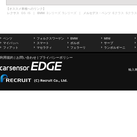
【オススメ車種へのリンク】
レクサス
GS
IS
｜ BMW
3シリーズ
5シリーズ
｜ メルセデス・ベンツ
Eクラス
Sクラス
ベンツ
フォルクスワーゲン
BMW
MINI
マイバッハ
スマート
ボルボ
サーブ
フィアット
マセラティ
フェラーリ
ランボルギーニ
利用規約
|
お問い合わせ
|
プライバシーポリシー
輸入