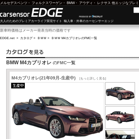
メルセデスベンツ
・
フォルクスワーゲン
・
BMW
・
アウディ
・
レクサス
他エッジなプレミ
大人のためのプレミアカーライフ実現サイト 輸入車・外車のカーセンサーエッジ
新車時価格はメーカー発表当時の価格です
EDGE.net
>
カタログ
>
ＢＭＷ
>
ＢＭＷ M4カブリオレ
のFMC一覧
BMW M4カブリオレ
のFMC一覧
M4カブリオレ(21年09月-生産中)
[もっと詳しく見る]