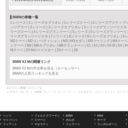
2019年06月-2019年09月
2992～2992
480～510
BMWの車種一覧
1シリーズ
|
1シリーズカブリオレ
|
1シリーズクーペ
|
2シリーズアクティブ
ンツアラー
|
3シリーズ
|
3シリーズカブリオレ
|
3シリーズグランツーリスモ
リーズクーペ
|
4シリーズグランクーペ
|
5シリーズ
|
5シリーズグランツーリ
リーズグランツーリスモ
|
7シリーズ
|
8シリーズ
|
8シリーズカブリオレ
|
8
M2クーペ
|
M2コンペティション
|
M3
|
M3セダン
|
M3ツーリング
|
M4クーペ
ンクーペ
|
M8
|
M8カブリオレ
|
M8グランクーペ
|
X1
|
X2
|
X3
|
X3 M
|
X4
|
X
Mクーペ
|
Z4 Mロードスター
|
Z4クーペ
|
Z8
BMW X3 Mの関連リンク
BMW X3 Mの中古車を見る（カーセンサー）
BMWの人気ランキングを見る
【オススメ車種へのリンク】
レクサス
GS
IS
｜ BMW
3シリーズ
5シリーズ
｜ メルセデス・ベンツ
Eクラス
Sクラス
ベンツ
フォルクスワーゲン
BMW
MINI
マイバッハ
スマート
ボルボ
サーブ
フィアット
マセラティ
フェラーリ
ランボルギーニ