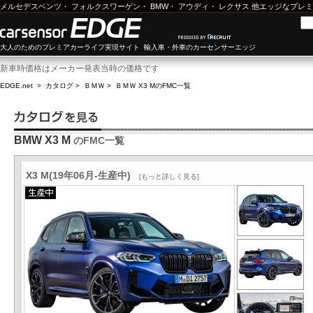
メルセデスベンツ
・
フォルクスワーゲン
・
BMW
・
アウディ
・
レクサス
他エッジなプレミ
大人のためのプレミアカーライフ実現サイト 輸入車・外車のカーセンサーエッジ
新車時価格はメーカー発表当時の価格です
EDGE.net
>
カタログ
>
ＢＭＷ
>
ＢＭＷ X3 M
のFMC一覧
BMW X3 M
のFMC一覧
X3 M(19年06月-生産中)
[もっと詳しく見る]