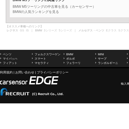
BMW M5ツーリングの関連リンク
BMW M5ツーリングの中古車を見る（カーセンサー）
BMWの人気ランキングを見る
【オススメ車種へのリンク】
レクサス
GS
IS
｜ BMW
3シリーズ
5シリーズ
｜ メルセデス・ベンツ
Eクラス
Sクラス
ベンツ
フォルクスワーゲン
BMW
MINI
マイバッハ
スマート
ボルボ
サーブ
フィアット
マセラティ
フェラーリ
ランボルギーニ
利用規約
|
お問い合わせ
|
プライバシーポリシー
輸入