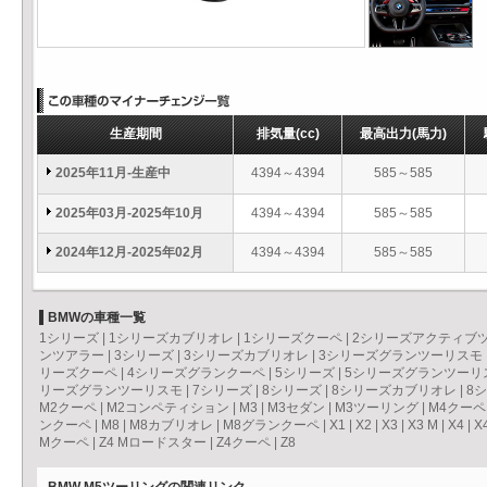
生産期間
排気量
(cc)
最高出力
(馬力)
2025年11月-生産中
4394～4394
585～585
2025年03月-2025年10月
4394～4394
585～585
2024年12月-2025年02月
4394～4394
585～585
BMWの車種一覧
1シリーズ
|
1シリーズカブリオレ
|
1シリーズクーペ
|
2シリーズアクティブ
ンツアラー
|
3シリーズ
|
3シリーズカブリオレ
|
3シリーズグランツーリスモ
リーズクーペ
|
4シリーズグランクーペ
|
5シリーズ
|
5シリーズグランツーリ
リーズグランツーリスモ
|
7シリーズ
|
8シリーズ
|
8シリーズカブリオレ
|
8
M2クーペ
|
M2コンペティション
|
M3
|
M3セダン
|
M3ツーリング
|
M4クーペ
ンクーペ
|
M8
|
M8カブリオレ
|
M8グランクーペ
|
X1
|
X2
|
X3
|
X3 M
|
X4
|
X
Mクーペ
|
Z4 Mロードスター
|
Z4クーペ
|
Z8