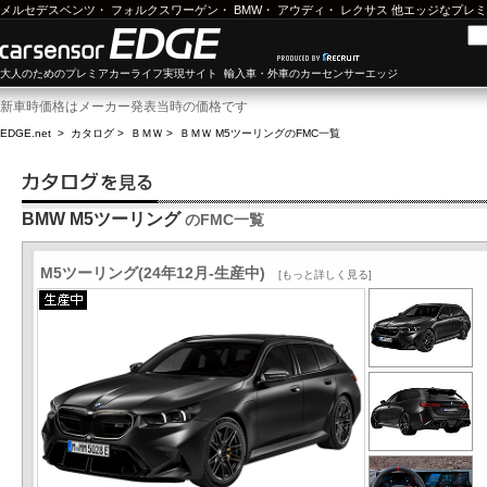
メルセデスベンツ
・
フォルクスワーゲン
・
BMW
・
アウディ
・
レクサス
他エッジなプレミ
大人のためのプレミアカーライフ実現サイト 輸入車・外車のカーセンサーエッジ
新車時価格はメーカー発表当時の価格です
EDGE.net
>
カタログ
>
ＢＭＷ
>
ＢＭＷ M5ツーリング
のFMC一覧
BMW M5ツーリング
のFMC一覧
M5ツーリング(24年12月-生産中)
[もっと詳しく見る]