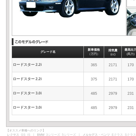
新車価格
最高出
排気量
グレード名
（万円）
(馬力)
(cc)
ロードスター 2.2i
365
2171
170
ロードスター 2.2i
375
2171
170
ロードスター 3.0i
485
2979
231
ロードスター 3.0i
485
2979
231
【オススメ車種へのリンク】
レクサス
GS
IS
｜ BMW
3シリーズ
5シリーズ
｜ メルセデス・ベンツ
Eクラス
Sクラス