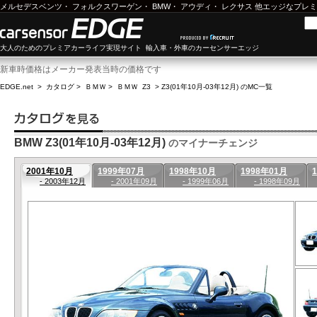
メルセデスベンツ
・
フォルクスワーゲン
・
BMW
・
アウディ
・
レクサス
他エッジなプレミ
大人のためのプレミアカーライフ実現サイト 輸入車・外車のカーセンサーエッジ
新車時価格はメーカー発表当時の価格です
EDGE.net
>
カタログ
>
ＢＭＷ
>
ＢＭＷ Z3
>
Z3(01年10月-03年12月) のMC一覧
BMW Z3(01年10月-03年12月)
のマイナーチェンジ
2001年10月
1999年07月
1998年10月
1998年01月
- 2003年12月
- 2001年09月
- 1999年06月
- 1998年09月