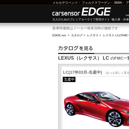
メルセデスベンツ
・
フォルクスワーゲン
・
BMW
・
ア
大人のためのプレミアカーライフ実現サイト 輸入車・外
新車時価格はメーカー発表当時の価格です
EDGE.net
>
カタログ
>
レクサス
>
レクサス LC
のFMC
LEXUS（レクサス） LC
のFMC一
LC(17年03月-生産中)
[もっと詳しく見る