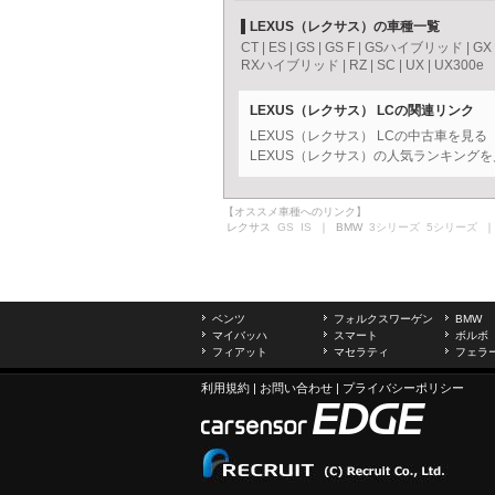
LEXUS（レクサス）の車種一覧
CT
|
ES
|
GS
|
GS F
|
GSハイブリッド
|
GX
RXハイブリッド
|
RZ
|
SC
|
UX
|
UX300e
LEXUS（レクサス） LCの関連リンク
LEXUS（レクサス） LCの中古車を見
LEXUS（レクサス）の人気ランキングを
【オススメ車種へのリンク】
レクサス
GS
IS
｜ BMW
3シリーズ
5シリーズ
｜
ベンツ
フォルクスワーゲン
BMW
マイバッハ
スマート
ボルボ
フィアット
マセラティ
フェラ
利用規約
|
お問い合わせ
|
プライバシーポリシー