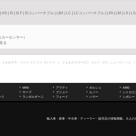
|
HS
|
IS
|
IS F
|
ISコンバーチブル
|
LBX
|
LC
|
LCコンバーチブル
|
LFA
|
LM
|
LS
|
L
る（カーセンサー）
見る
 メルセデス・ベンツ
Eクラス
Sクラス
｜ フォルクスワーゲン
ゴルフ
ポロ
ニュービートル
｜
MINI
アウディ
ポルシェ
AMG
サーブ
プジョー
ルノー
シトロエ
ーリ
ランボルギーニ
フォード
ハマー
シボレー
輸入車
・新車・
中古車
・ディーラー・販売店の情報満載。大人の