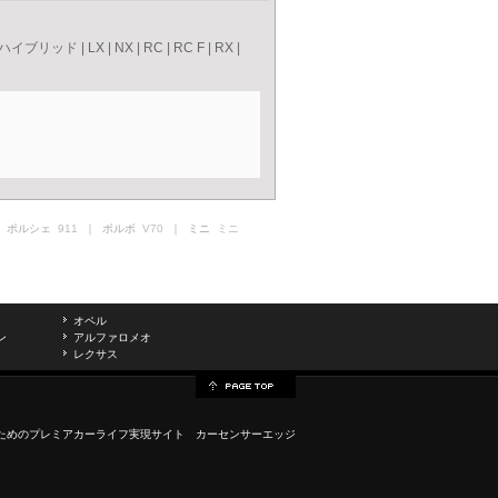
Sハイブリッド
|
LX
|
NX
|
RC
|
RC F
|
RX
|
 ポルシェ
911
｜ ボルボ
V70
｜ ミニ
ミニ
オペル
ン
アルファロメオ
レクサス
ためのプレミアカーライフ実現サイト カーセンサーエッジ