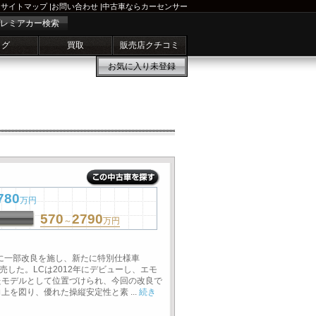
サイトマップ
|
お問い合わせ
|
中古車ならカーセンサー
レミアカー検索
ログ
買取
販売店クチコミ
お気に入り
未登録
780
万円
570
2790
～
万円
に一部改良を施し、新たに特別仕様車
販売した。LCは2012年にデビューし、エモ
たモデルとして位置づけられ、今回の改良で
を図り、優れた操縦安定性と素 ...
続き