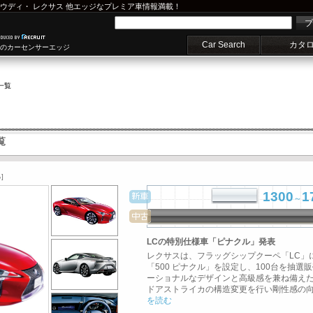
ウディ
・
レクサス
他エッジなプレミア車情報満載！
プ
Car Search
カタ
車のカーセンサーエッジ
一覧
覧
]
1300
1
～
LCの特別仕様車「ピナクル」発表
レクサスは、フラッグシップクーペ「LC」
「500 ピナクル」を設定し、100台を抽選
ーショナルなデザインと高級感を兼ね備え
ドアストライカの構造変更を行い剛性感の向上
を読む