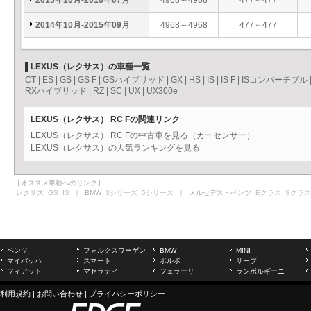
2015年10月-2016年07月
4968～4968
477～477
2014年10月-2015年09月
4968～4968
477～477
LEXUS（レクサス）の車種一覧
CT
|
ES
|
GS
|
GS F
|
GSハイブリッド
|
GX
|
HS
|
IS
|
IS F
|
ISコンバーチブル
RXハイブリッド
|
RZ
|
SC
|
UX
|
UX300e
LEXUS（レクサス） RC Fの関連リンク
LEXUS（レクサス） RC Fの中古車を見る（カーセンサー）
LEXUS（レクサス）の人気ランキングを見る
【オススメ車種へのリンク】
レクサス
GS
IS
｜ BMW
3シリーズ
5シリーズ
｜ メルセデス・ベンツ
Eクラス
Sクラス
ベンツ
フォルクスワーゲン
BMW
MINI
マイバッハ
スマート
ボルボ
サーブ
フィアット
マセラティ
フェラーリ
ランボルギーニ
利用規約
|
お問い合わせ
|
プライバシーポリシー