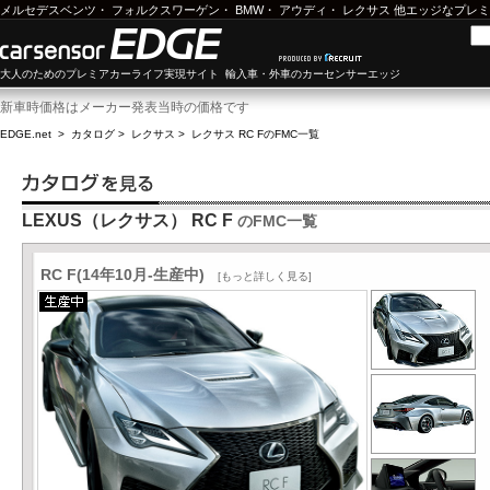
メルセデスベンツ
・
フォルクスワーゲン
・
BMW
・
アウディ
・
レクサス
他エッジなプレミ
大人のためのプレミアカーライフ実現サイト 輸入車・外車のカーセンサーエッジ
新車時価格はメーカー発表当時の価格です
EDGE.net
>
カタログ
>
レクサス
>
レクサス RC F
のFMC一覧
LEXUS（レクサス） RC F
のFMC一覧
RC F(14年10月-生産中)
[もっと詳しく見る]