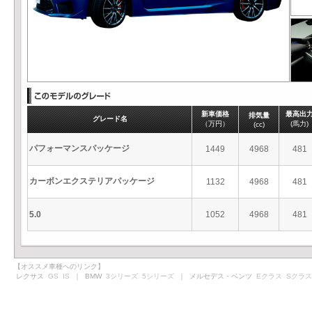
新車価格
最高出
排気量
グレード名
（万円）
(馬力)
(cc)
パフォーマンスパッケージ
1449
4968
481
カーボンエクステリアパッケージ
1132
4968
481
5.0
1052
4968
481
【オススメ車種へのリンク】
レクサス
GS
IS
｜ BMW
3シリーズ
5シリーズ
｜ メルセデス・ベンツ
Eクラス
Sクラス