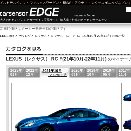
メルセデスベンツ
・
フォルクスワーゲン
・
BMW
・
アウディ
・
レクサス
他エッジなプレミ
大人のためのプレミアカーライフ実現サイト 輸入車・外車のカーセンサーエッジ
新車時価格はメーカー発表当時の価格です
EDGE.net
>
カタログ
>
レクサス
>
レクサス RC F
>
RC F(21年10月-22年11月) のMC一覧
LEXUS（レクサス） RC F(21年10月-22年11月)
のマイナー
2025年
2022年
2020年
2019年
2019年
2017年
2021年10月
01月-
12月-
09月-
10月-
05月-
11月-
- 2022年11月