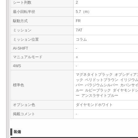
シート列数
2
最小回転半径
5.7（m）
駆動方式
FR
ミッション
7AT
ミッション位置
コラム
AI-SHIFT
-
マニュアルモード
○
4WS
-
マグネタイトブラック オブシディア
ック ペリドットブラウン イリジウ
標準色
バー パラジウムシルバー カバンサ
ルー ルビーブラック ダイヤモンド
ー アンスラサイトブルー
オプション色
ダイヤモンドホワイト
掲載コメント
-
装備