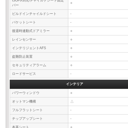
ISOFIX対応チャイルドシート固定
○
バー
ビルドインチャイルドシート
-
バケットシート
-
後退時連動式ドアミラー
○
レインセンサー
○
インテリジェントAFS
○
盗難防止装置
○
セキュリティアラーム
○
ロードサービス
-
インテリア
パワーウィンドウ
○
オットマン機構
△
フルフラットシート
-
チップアップシート
-
本革シート
○