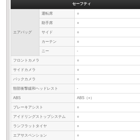
セーフティ
運転席
○
助手席
○
エアバッグ
サイド
○
カーテン
○
ニー
-
フロントカメラ
○
サイドカメラ
○
バックカメラ
○
頸部衝撃緩和ヘッドレスト
-
ABS
ABS（○）
ブレーキアシスト
○
アイドリングストップシステム
○
ランフラットタイヤ
○
エアサスペンション
○