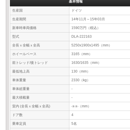
基本情報
生産国
ドイツ
生産期間
14年11月～15年03月
新車時車両価格
1590万円（税込）
型式
DLA-222163
全長ｘ全幅ｘ全高
5250x1900x1495（mm）
ホイールベース
3165（mm）
前トレッド/後トレッド
1630/1635（mm）
最低地上高
130（mm）
車体重量
2330（kg）
車体総重量
-
最大積載量
-
室内 (全長ｘ全幅ｘ全高)
-x-x-（mm）
ドア数
4
乗車定員
5名