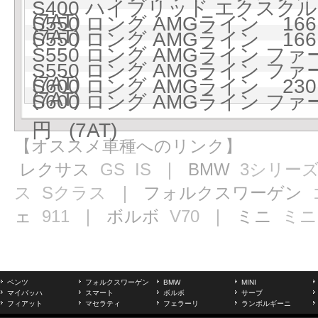
S400 ハイブリッド エクスクル
(7AT)
S550 ロング AMGライン 1661
(7AT)
S550 ロング AMGライン 1661
S550 ロング AMGライン フ
S550 ロング AMGライン フ
(7AT)
S600 ロング AMGライン 2301
(7AT)
S600 ロング AMGライン フ
円 (7AT)
【オススメ車種へのリンク】
レクサス
GS
IS
｜ BMW
3シリー
ス
Sクラス
｜ フォルクスワーゲン
ェ
911
｜ ボルボ
V70
｜ ミニ
ミニ
ベンツ
フォルクスワーゲン
BMW
MINI
マイバッハ
スマート
ボルボ
サーブ
フィアット
マセラティ
フェラーリ
ランボルギーニ