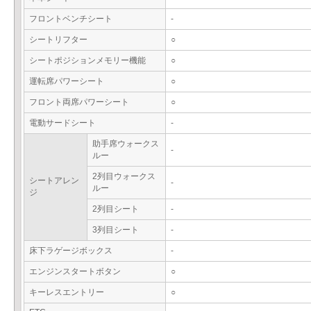
フロントベンチシート
-
シートリフター
○
シートポジションメモリー機能
○
運転席パワーシート
○
フロント両席パワーシート
○
電動サードシート
-
助手席ウォークス
-
ルー
2列目ウォークス
シートアレン
-
ルー
ジ
2列目シート
-
3列目シート
-
床下ラゲージボックス
-
エンジンスタートボタン
○
キーレスエントリー
○