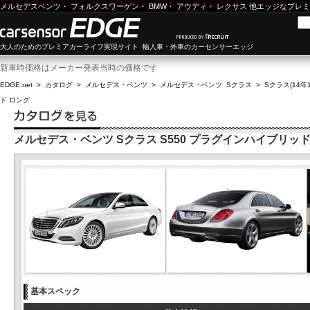
メルセデスベンツ
・
フォルクスワーゲン
・
BMW
・
アウディ
・
レクサス
他エッジなプレミ
大人のためのプレミアカーライフ実現サイト 輸入車・外車のカーセンサーエッジ
新車時価格はメーカー発表当時の価格です
EDGE.net
>
カタログ
>
メルセデス・ベンツ
>
メルセデス・ベンツ Sクラス
>
Sクラス(14年1
ド ロング
メルセデス・ベンツ Sクラス S550 プラグインハイブリッド
基本スペック