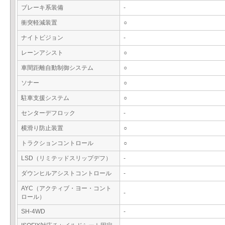
ブレーキ系装備
-
衝突軽減装置
○
ナイトビジョン
-
レーンアシスト
○
車間距離自動制御システム
○
ソナー
○
駐車支援システム
○
センターデフロック
-
横滑り防止装置
○
トラクションコントロール
○
LSD（リミテッドスリップデフ）
-
ダウンヒルアシストコントロール
-
AYC（アクティブ・ヨー・コント
-
ロール）
SH-4WD
-