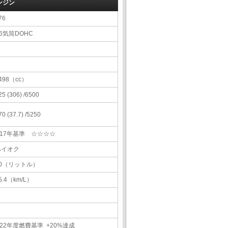
ンジン
76
6気筒DOHC
498（cc）
25 (306) /6500
70 (37.7) /5250
H17年基準 ☆☆☆☆
ハイオク
70（リットル）
5.4（km/L）
22年度燃費基準 +20%達成