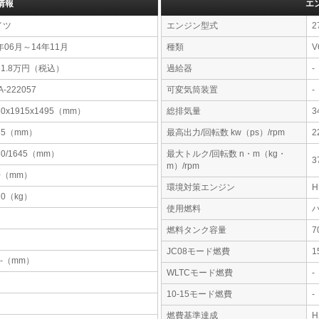
情報
エ
イツ
エンジン型式
2
年06月～14年11月
種類
V
61.8万円（税込）
過給器
-
A-222057
可変気筒装置
-
50x1915x1495（mm）
総排気量
3
35（mm）
最高出力/回転数 kw（ps）/rpm
2
30/1645（mm）
最大トルク/回転数 n・m（kg・
3
m）/rpm
0（mm）
環境対策エンジン
20（kg）
使用燃料
燃料タンク容量
JC08モード燃費
1
-x-（mm）
WLTCモード燃費
-
10-15モード燃費
-
燃費基準達成
H