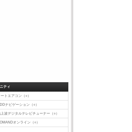
ニティ
オートエアコン（○）
HDDナビゲーション（○）
地上波デジタルテレビチューナー（○）
COMANDオンライン（○）