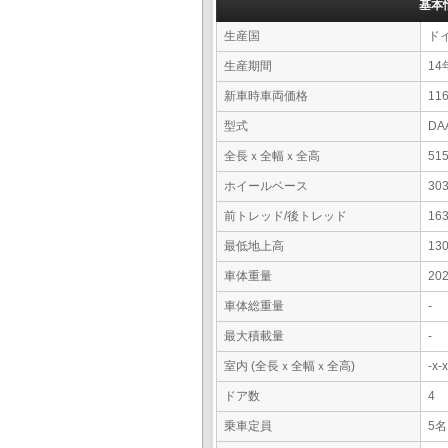
基本
生産国
ド
生産期間
14
新車時車両価格
11
型式
DA
全長ｘ全幅ｘ全高
51
ホイールベース
30
前トレッド/後トレッド
16
最低地上高
13
車体重量
20
車体総重量
-
最大積載量
-
室内 (全長ｘ全幅ｘ全高)
-x
ドア数
4
乗車定員
5名