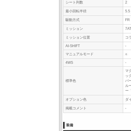
シート列数
2
最小回転半径
5.
駆動方式
FR
ミッション
7A
ミッション位置
コ
AI-SHIFT
-
マニュアルモード
○
4WS
-
マ
ッ
標準色
バ
ル
ー
オプション色
ダ
掲載コメント
-
装備