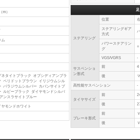
足
5（m）
位置
ステアリングギア
T
方式
ステアリング
ラム
パワーステアリン
○
グ
VGS/VGRS
-
前
サスペンショ
ン形式
グネタイトブラック オブシディアンブラ
後
ク ペリドットブラウン イリジウムシル
高性能サスペンション
-
ー パラジウムシルバー カバンサイトブ
ー ルビーブラック ダイヤモンドシルバ
前
2
 アンスラサイトブルー
タイヤサイズ
後
2
イヤモンドホワイト
前
ブレーキ形式
後