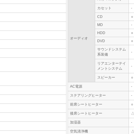
カセット
-
CD
○
MD
-
HDD
○
オーディオ
DVD
○
サウンドシステム
-
系装備
リアエンターテイ
-
メントシステム
スピーカー
○
AC電源
-
ステアリングヒーター
-
前席シートヒーター
○
後席シートヒーター
加湿器
-
空気清浄機