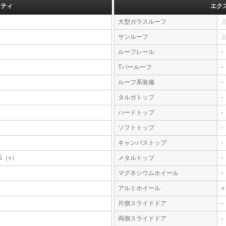
フティ
エク
大型ガラスルーフ
サンルーフ
ルーフレール
-
Tバールーフ
-
ルーフ系装備
-
タルガトップ
-
ハードトップ
-
ソフトトップ
-
キャンバストップ
-
S（○）
メタルトップ
-
マグネシウムホイール
-
アルミホイール
○
片側スライドドア
-
両側スライドドア
-