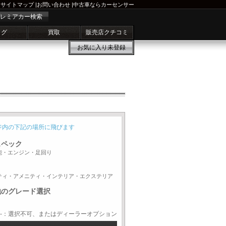
サイトマップ
|
お問い合わせ
|
中古車ならカーセンサー
レミアカー検索
ログ
買取
販売店クチコミ
お気に入り
未登録
ジ内の下記の場所に飛びます
スペック
能・エンジン・足回り
ティ・アメニティ・インテリア・エクステリア
他のグレード選択
-：選択不可、またはディーラーオプション