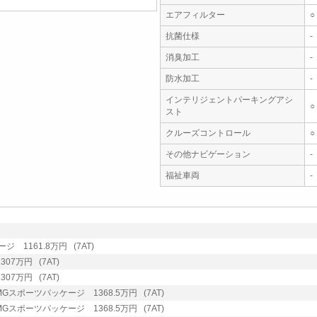
エアフィルター
○
抗菌仕様
-
消臭加工
-
防水加工
-
インテリジェントパーキングアシ
○
スト
クルーズコントロール
○
その他ナビゲーション
-
福祉車両
-
 1161.8万円 (7AT)
07万円 (7AT)
07万円 (7AT)
Gスポーツパッケージ 1368.5万円 (7AT)
Gスポーツパッケージ 1368.5万円 (7AT)