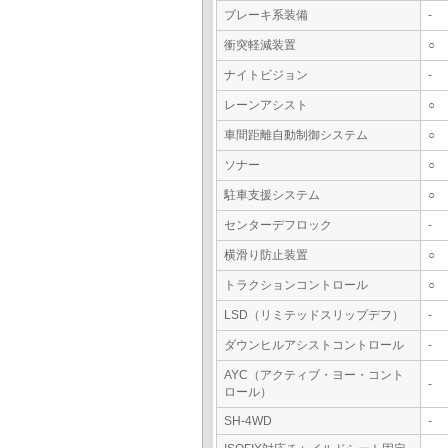
ブレーキ系装備
-
衝突軽減装置
○
ナイトビジョン
-
レーンアシスト
○
車間距離自動制御システム
○
ソナー
○
駐車支援システム
○
センターデフロック
-
横滑り防止装置
○
トラクションコントロール
○
LSD（リミテッドスリップデフ）
-
ダウンヒルアシストコントロール
-
AYC（アクティブ・ヨー・コント
-
ロール）
SH-4WD
-