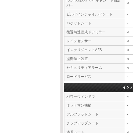
ISOFIX対応チャイルドシート固定
○
バー
ビルドインチャイルドシート
-
バケットシート
-
後退時連動式ドアミラー
○
レインセンサー
○
インテリジェントAFS
○
盗難防止装置
○
セキュリティアラーム
○
ロードサービス
-
イン
パワーウィンドウ
○
オットマン機構
-
フルフラットシート
-
チップアップシート
-
本革シート
○