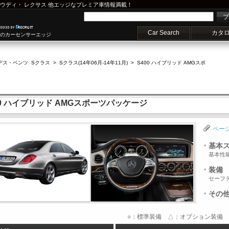
ウディ
・
レクサス
他エッジなプレミア車情報満載！
プ
Car Search
カタ
車のカーセンサーエッジ
デス・ベンツ Sクラス
>
Sクラス(14年06月-14年11月)
>
S400 ハイブリッド AMGスポ
00 ハイブリッド AMGスポーツパッケージ
ペー
基本
基本性
装備
セーフ
その
○：標準装備 △：オプション装備 