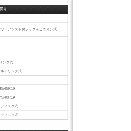
回り
右
パワーアシスト付ラック＆ピニオン式
4リンク式
マルチリンク式
45/45R19
75/40R19
Ｖディスク式
Ｖディスク式