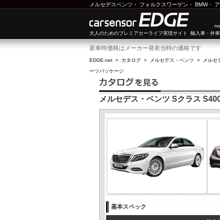
メルセデスベンツ
・
フォルクスワーゲン
・
BMW
・
ア
大人のためのプレミアカーライフ実現サイト 輸入車・外
新車時価格はメーカー発表当時の価格です
EDGE.net
>
カタログ
>
メルセデス・ベンツ
>
メルセ
ーツパッケージ
メルセデス・ベンツ Sクラス S4
基本スペック