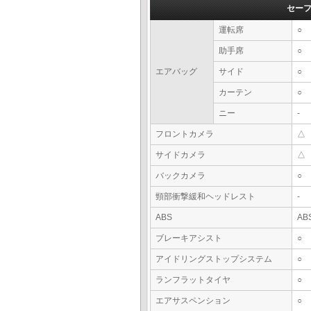
セー
運転席
○
助手席
○
エアバッグ
サイド
○
カーテン
○
ニー
-
フロントカメラ
△
サイドカメラ
△
バックカメラ
○
頸部衝撃緩和ヘッドレスト
-
ABS
AB
ブレーキアシスト
○
アイドリングストップシステム
○
ランフラットタイヤ
○
エアサスペンション
○