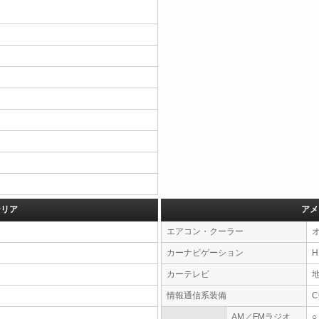
テリア
アメ
エアコン・クーラー
カーナビゲーション
カーテレビ
情報通信系装備
AM／FMラジオ
○