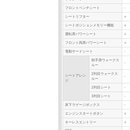
フロントベンチシート
-
シートリフター
○
シートポジションメモリー機能
○
運転席パワーシート
○
フロント両席パワーシート
○
電動サードシート
-
助手席ウォークス
-
ルー
2列目ウォークス
シートアレン
-
ルー
ジ
2列目シート
-
3列目シート
-
床下ラゲージボックス
-
エンジンスタートボタン
○
キーレスエントリー
○