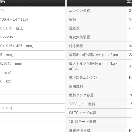
情報
エ
イツ
エンジン型式
2
年06月～14年11月
種類
V
68.5万円（税込）
過給器
-
A-222057
可変気筒装置
-
50x1915x1495（mm）
総排気量
3
35（mm）
最高出力/回転数 kw（ps）/rpm
2
30/1645（mm）
最大トルク/回転数 n・m（kg・
3
m）/rpm
0（mm）
環境対策エンジン
60（kg）
使用燃料
燃料タンク容量
JC08モード燃費
1
-x-（mm）
WLTCモード燃費
-
10-15モード燃費
-
燃費基準達成
H