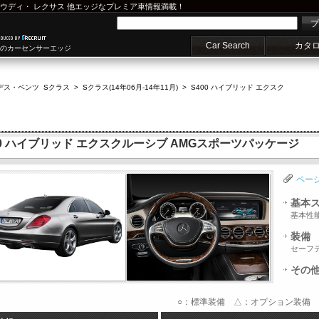
ウディ
・
レクサス
他エッジなプレミア車情報満載！
プ
Car Search
カタ
車のカーセンサーエッジ
デス・ベンツ Sクラス
>
Sクラス(14年06月-14年11月)
>
S400 ハイブリッド エクスク
00 ハイブリッド エクスクルーシブ AMGスポーツパッケージ
ペー
基本
基本性
装備
セーフ
その
○：標準装備 △：オプション装備 