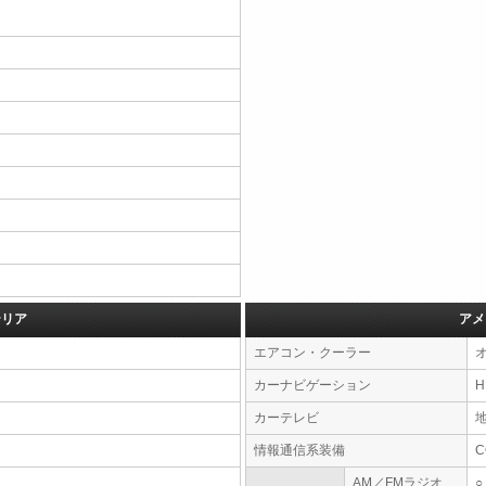
テリア
アメ
エアコン・クーラー
カーナビゲーション
カーテレビ
情報通信系装備
AM／FMラジオ
○