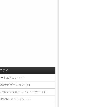
ニティ
オートエアコン（○）
HDDナビゲーション（○）
地上波デジタルテレビチューナー（○）
COMANDオンライン（○）