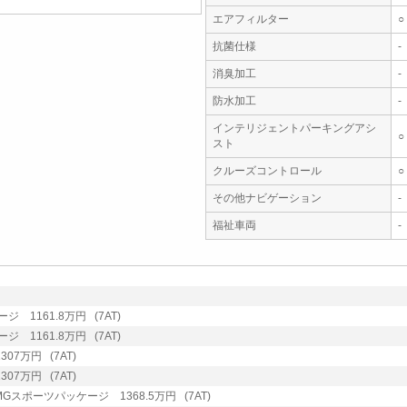
エアフィルター
○
抗菌仕様
-
消臭加工
-
防水加工
-
インテリジェントパーキングアシ
○
スト
クルーズコントロール
○
その他ナビゲーション
-
福祉車両
-
 1161.8万円 (7AT)
 1161.8万円 (7AT)
07万円 (7AT)
07万円 (7AT)
Gスポーツパッケージ 1368.5万円 (7AT)