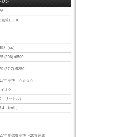
ンジン
76
6気筒DOHC
498（cc）
25 (306) /6500
70 (37.7) /5250
H17年基準 ☆☆☆☆
ハイオク
70（リットル）
5.4（km/L）
27年度燃費基準 +20%達成