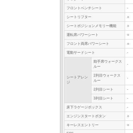
フロントベンチシート
-
シートリフター
○
シートポジションメモリー機能
○
運転席パワーシート
○
フロント両席パワーシート
○
電動サードシート
-
助手席ウォークス
-
ルー
2列目ウォークス
シートアレン
-
ルー
ジ
2列目シート
-
3列目シート
-
床下ラゲージボックス
-
エンジンスタートボタン
○
キーレスエントリー
○