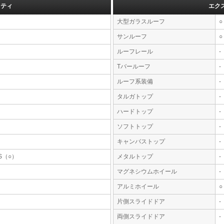
フティ
エク
大型ガラスルーフ
○
サンルーフ
○
ルーフレール
-
Tバールーフ
-
ルーフ系装備
-
タルガトップ
-
ハードトップ
-
ソフトトップ
-
キャンバストップ
-
S（○）
メタルトップ
-
マグネシウムホイール
-
アルミホイール
○
片側スライドドア
-
両側スライドドア
-