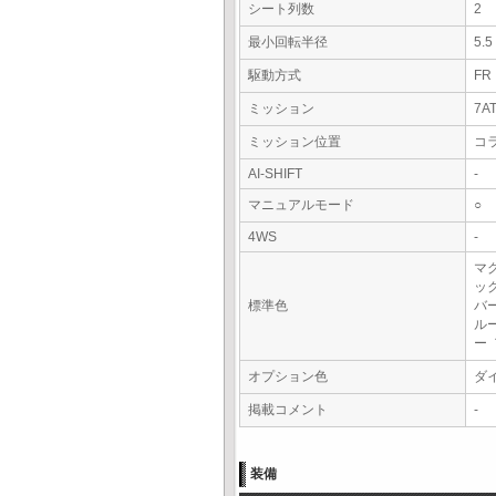
シート列数
2
最小回転半径
5.
駆動方式
FR
ミッション
7A
ミッション位置
コ
AI-SHIFT
-
マニュアルモード
○
4WS
-
マ
ッ
標準色
バ
ル
ー
オプション色
ダ
掲載コメント
-
装備