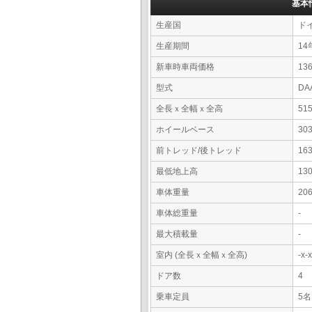
基本
生産国
ド
生産期間
14
新車時車両価格
13
型式
DA
全長ｘ全幅ｘ全高
51
ホイールベース
30
前トレッド/後トレッド
16
最低地上高
13
車体重量
20
車体総重量
-
最大積載量
-
室内 (全長ｘ全幅ｘ全高)
-x
ドア数
4
乗車定員
5名