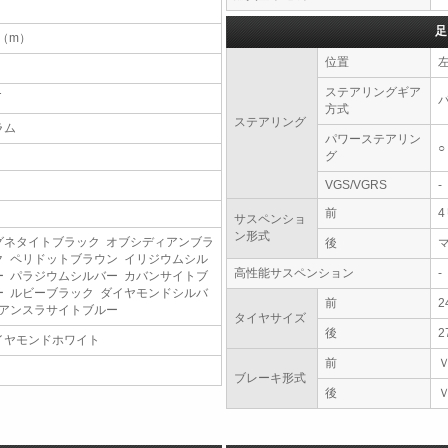
足
5（m）
位置
ステアリングギア
T
方式
ステアリング
ラム
パワーステアリン
○
グ
VGS/VGRS
-
前
サスペンショ
ン形式
グネタイトブラック オブシディアンブラ
後
ク ペリドットブラウン イリジウムシル
高性能サスペンション
-
ー パラジウムシルバー カバンサイトブ
ー ルビーブラック ダイヤモンドシルバ
前
2
 アンスラサイトブルー
タイヤサイズ
後
2
イヤモンドホワイト
前
ブレーキ形式
後