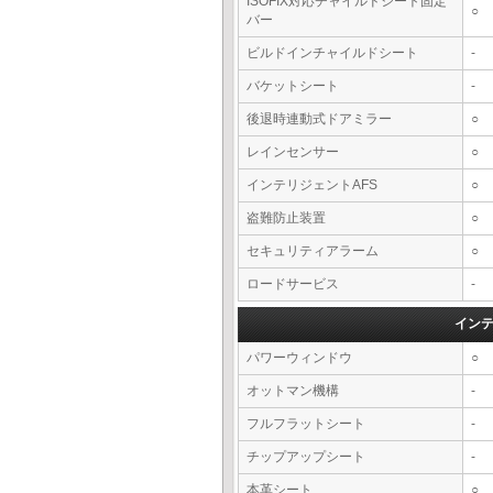
ISOFIX対応チャイルドシート固定
○
バー
ビルドインチャイルドシート
-
バケットシート
-
後退時連動式ドアミラー
○
レインセンサー
○
インテリジェントAFS
○
盗難防止装置
○
セキュリティアラーム
○
ロードサービス
-
イン
パワーウィンドウ
○
オットマン機構
-
フルフラットシート
-
チップアップシート
-
本革シート
○