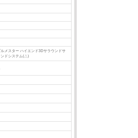
ブルメスター ハイエンド3Dサラウンドサ
ウンドシステム(△)
△