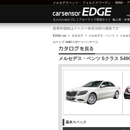
メルセデスベンツ
・
フォルクスワーゲン
・
BMW
・
ア
大人のためのプレミアカーライフ実現サイト 輸入車・外
新車時価格はメーカー発表当時の価格です
EDGE.net
>
カタログ
>
メルセデス・ベンツ
>
メルセ
ルーシブ AMGスポーツパッケージ
メルセデス・ベンツ Sクラス S4
基本スペック