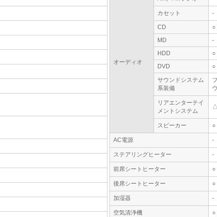
カセット
-
CD
○
MD
-
HDD
○
オーディオ
DVD
○
サウンドシステム
系装備
リアエンターテイ
メントシステム
スピーカー
○
AC電源
-
ステアリングヒーター
-
前席シートヒーター
○
後席シートヒーター
○
加湿器
-
空気清浄機
○