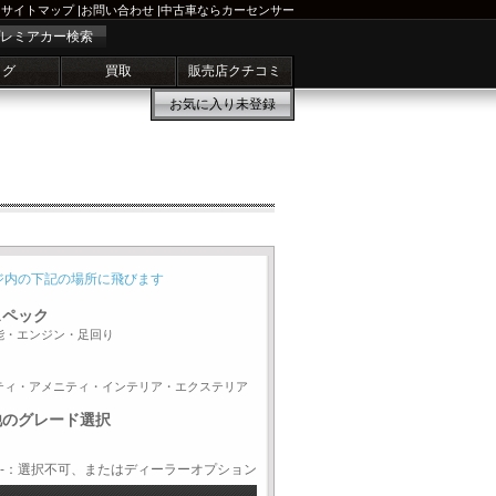
サイトマップ
|
お問い合わせ
|
中古車ならカーセンサー
レミアカー検索
ログ
買取
販売店クチコミ
お気に入り
未登録
ジ内の下記の場所に飛びます
スペック
能・エンジン・足回り
ティ・アメニティ・インテリア・エクステリア
他のグレード選択
-：選択不可、またはディーラーオプション