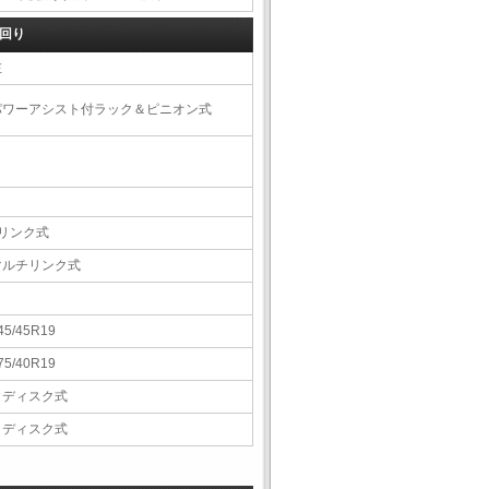
回り
左
パワーアシスト付ラック＆ピニオン式
4リンク式
マルチリンク式
45/45R19
75/40R19
Ｖディスク式
Ｖディスク式