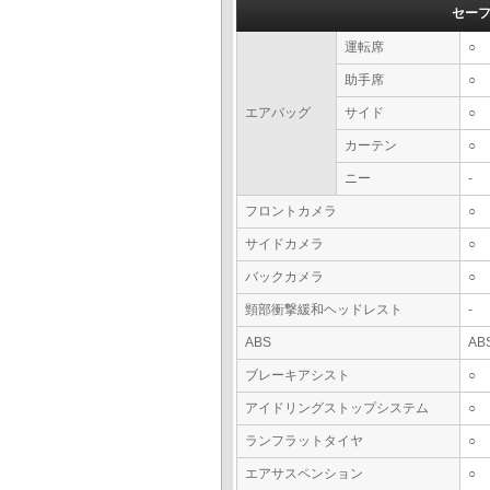
セー
運転席
○
助手席
○
エアバッグ
サイド
○
カーテン
○
ニー
-
フロントカメラ
○
サイドカメラ
○
バックカメラ
○
頸部衝撃緩和ヘッドレスト
-
ABS
AB
ブレーキアシスト
○
アイドリングストップシステム
○
ランフラットタイヤ
○
エアサスペンション
○