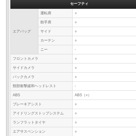
セーフティ
運転席
○
助手席
○
エアバッグ
サイド
○
カーテン
○
ニー
-
フロントカメラ
○
サイドカメラ
○
バックカメラ
○
頸部衝撃緩和ヘッドレスト
-
ABS
ABS（○）
ブレーキアシスト
○
アイドリングストップシステム
○
ランフラットタイヤ
○
エアサスペンション
○