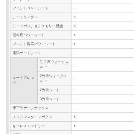
フロントベンチシート
-
シートリフター
○
シートポジションメモリー機能
○
運転席パワーシート
○
フロント両席パワーシート
○
電動サードシート
-
助手席ウォークス
-
ルー
2列目ウォークス
シートアレン
-
ルー
ジ
2列目シート
-
3列目シート
-
床下ラゲージボックス
-
エンジンスタートボタン
○
キーレスエントリー
○