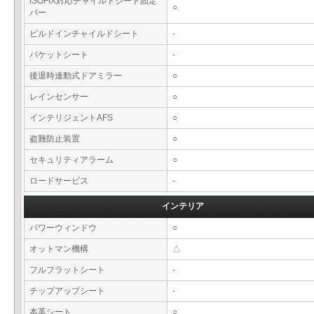
ISOFIX対応チャイルドシート固定
○
バー
ビルドインチャイルドシート
-
バケットシート
-
後退時連動式ドアミラー
○
レインセンサー
○
インテリジェントAFS
○
盗難防止装置
○
セキュリティアラーム
○
ロードサービス
-
インテリア
パワーウィンドウ
○
オットマン機構
△
フルフラットシート
-
チップアップシート
-
本革シート
○