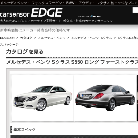
メルセデスベンツ
・
フォルクスワーゲン
・
BMW
・
アウディ
・
レクサス
他エッジなプレミ
大人のためのプレミアカーライフ実現サイト 輸入車・外車のカーセンサーエッジ
新車時価格はメーカー発表当時の価格です
EDGE.net
>
カタログ
>
メルセデス・ベンツ
>
メルセデス・ベンツ Sクラス
>
Sクラス(14年0
スパッケージ
メルセデス・ベンツ Sクラス S550 ロング ファーストク
基本スペック