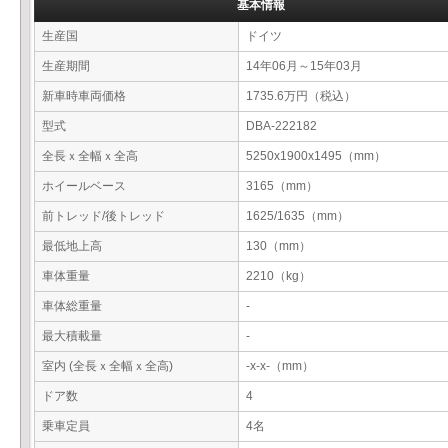
基本情報
生産国
ドイツ
生産期間
14年06月～15年03月
新車時車両価格
1735.6万円（税込）
型式
DBA-222182
全長ｘ全幅ｘ全高
5250x1900x1495（mm）
ホイールベース
3165（mm）
前トレッド/後トレッド
1625/1635（mm）
最低地上高
130（mm）
車体重量
2210（kg）
車体総重量
-
最大積載量
-
室内 (全長ｘ全幅ｘ全高)
-x-x-（mm）
ドア数
4
乗車定員
4名