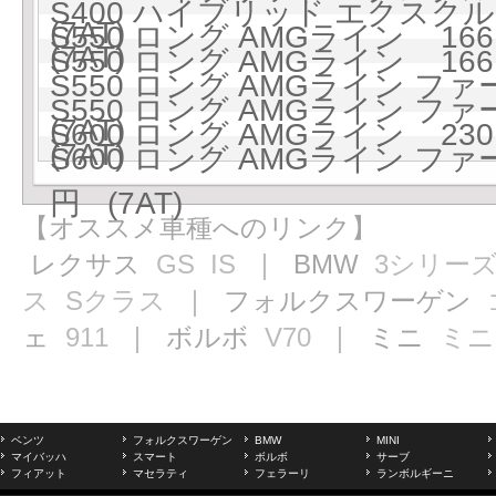
S400 ハイブリッド エクスクル
(7AT)
S550 ロング AMGライン 1661
(7AT)
S550 ロング AMGライン 1661
S550 ロング AMGライン フ
S550 ロング AMGライン フ
(7AT)
S600 ロング AMGライン 2301
(7AT)
S600 ロング AMGライン フ
円 (7AT)
【オススメ車種へのリンク】
レクサス
GS
IS
｜ BMW
3シリー
ス
Sクラス
｜ フォルクスワーゲン
ェ
911
｜ ボルボ
V70
｜ ミニ
ミニ
ベンツ
フォルクスワーゲン
BMW
MINI
マイバッハ
スマート
ボルボ
サーブ
フィアット
マセラティ
フェラーリ
ランボルギーニ