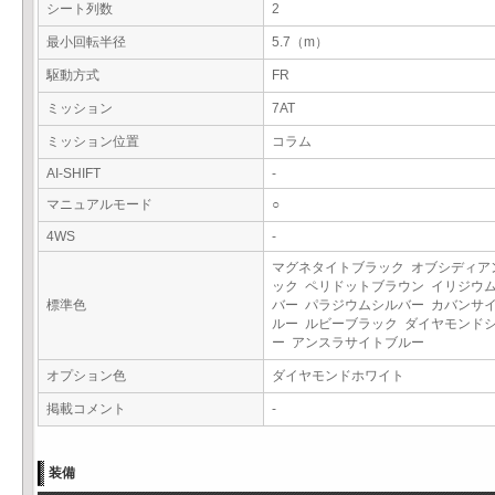
シート列数
2
最小回転半径
5.7（m）
駆動方式
FR
ミッション
7AT
ミッション位置
コラム
AI-SHIFT
-
マニュアルモード
○
4WS
-
マグネタイトブラック オブシディア
ック ペリドットブラウン イリジウ
標準色
バー パラジウムシルバー カバンサ
ルー ルビーブラック ダイヤモンド
ー アンスラサイトブルー
オプション色
ダイヤモンドホワイト
掲載コメント
-
装備