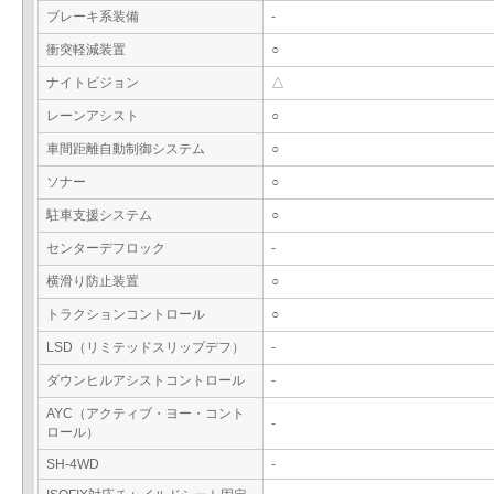
ブレーキ系装備
-
衝突軽減装置
○
ナイトビジョン
△
レーンアシスト
○
車間距離自動制御システム
○
ソナー
○
駐車支援システム
○
センターデフロック
-
横滑り防止装置
○
トラクションコントロール
○
LSD（リミテッドスリップデフ）
-
ダウンヒルアシストコントロール
-
AYC（アクティブ・ヨー・コント
-
ロール）
SH-4WD
-