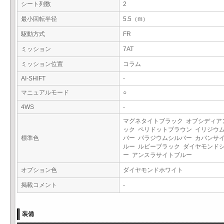
シート列数
2
最小回転半径
5.5（m）
駆動方式
FR
ミッション
7AT
ミッション位置
コラム
AI-SHIFT
-
マニュアルモード
○
4WS
-
マグネタイトブラック オブシディア
ック ペリドットブラウン イリジウ
標準色
バー パラジウムシルバー カバンサ
ルー ルビーブラック ダイヤモンド
ー アンスラサイトブルー
オプション色
ダイヤモンドホワイト
掲載コメント
-
装備