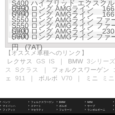
S400 ハイブリッド エクスクル
(7AT)
S550 ロング AMGライン 1661
(7AT)
S550 ロング AMGライン 1661
S550 ロング AMGライン フ
S550 ロング AMGライン フ
(7AT)
S600 ロング AMGライン 2301
(7AT)
S600 ロング AMGライン フ
円 (7AT)
【オススメ車種へのリンク】
レクサス
GS
IS
｜ BMW
3シリー
ス
Sクラス
｜ フォルクスワーゲン
ェ
911
｜ ボルボ
V70
｜ ミニ
ミニ
ベンツ
フォルクスワーゲン
BMW
MINI
マイバッハ
スマート
ボルボ
サーブ
フィアット
マセラティ
フェラーリ
ランボルギーニ