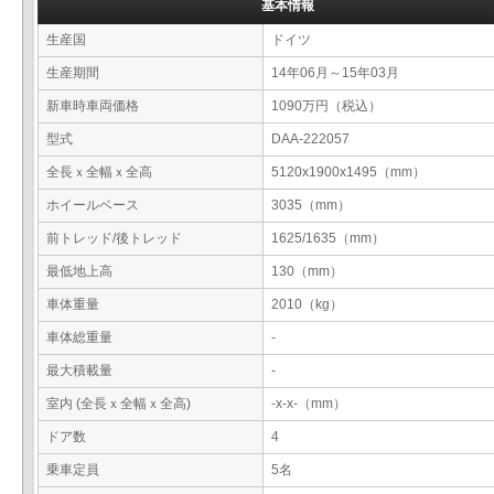
基本情報
生産国
ドイツ
生産期間
14年06月～15年03月
新車時車両価格
1090万円（税込）
型式
DAA-222057
全長ｘ全幅ｘ全高
5120x1900x1495（mm）
ホイールベース
3035（mm）
前トレッド/後トレッド
1625/1635（mm）
最低地上高
130（mm）
車体重量
2010（kg）
車体総重量
-
最大積載量
-
室内 (全長ｘ全幅ｘ全高)
-x-x-（mm）
ドア数
4
乗車定員
5名