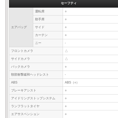
セーフティ
運転席
○
助手席
○
エアバッグ
サイド
○
カーテン
○
ニー
-
フロントカメラ
△
サイドカメラ
△
バックカメラ
○
頸部衝撃緩和ヘッドレスト
-
ABS
ABS（○）
ブレーキアシスト
○
アイドリングストップシステム
○
ランフラットタイヤ
○
エアサスペンション
○