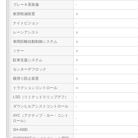
ブレーキ系装備
-
衝突軽減装置
○
ナイトビジョン
-
レーンアシスト
○
車間距離自動制御システム
○
ソナー
○
駐車支援システム
○
センターデフロック
-
横滑り防止装置
○
トラクションコントロール
○
LSD（リミテッドスリップデフ）
-
ダウンヒルアシストコントロール
-
AYC（アクティブ・ヨー・コント
-
ロール）
SH-4WD
-