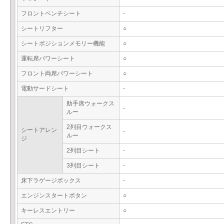
フロントベンチシート
-
シートリフター
○
シートポジションメモリー機能
○
運転席パワーシート
○
フロント両席パワーシート
○
電動サードシート
-
助手席ウォークス
-
ルー
2列目ウォークス
シートアレン
-
ルー
ジ
2列目シート
-
3列目シート
-
床下ラゲージボックス
-
エンジンスタートボタン
○
キーレスエントリー
○