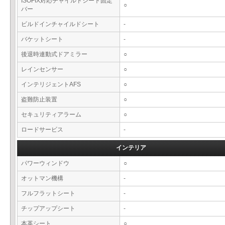
ISOFIX対応チャイルドシート固定
○
バー
ビルドインチャイルドシート
-
バケットシート
-
後退時連動式ドアミラー
○
レインセンサー
○
インテリジェントAFS
○
盗難防止装置
○
セキュリティアラーム
○
ロードサービス
-
インテリア
パワーウィンドウ
○
オットマン機構
-
フルフラットシート
-
チップアップシート
-
本革シート
○