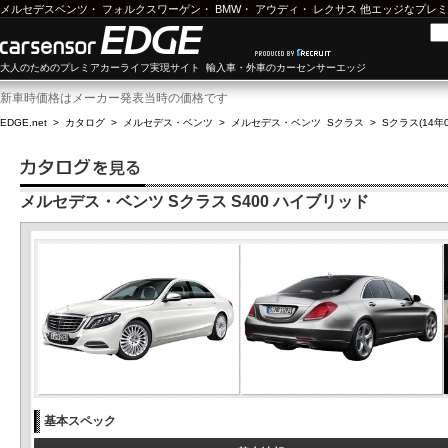
メルセデスベンツ
・
フォルクスワーゲン
・
BMW
・
アウディ
・
レクサス
他エッジなプレミ
大人のためのプレミアカーライフ実現サイト 輸入車・外車のカーセンサーエッジ
新車時価格はメーカー発表当時の価格です
EDGE.net
>
カタログ
>
メルセデス・ベンツ
>
メルセデス・ベンツ Sクラス
>
Sクラス(14年0
メルセデス・ベンツ Sクラス S400 ハイブリッド
基本スペック