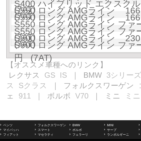
S400 ハイブリッド エクスクル
(7AT)
S550 ロング AMGライン 1661
(7AT)
S550 ロング AMGライン 1661
S550 ロング AMGライン フ
S550 ロング AMGライン フ
(7AT)
S600 ロング AMGライン 2301
(7AT)
S600 ロング AMGライン フ
円 (7AT)
【オススメ車種へのリンク】
レクサス
GS
IS
｜ BMW
3シリー
ス
Sクラス
｜ フォルクスワーゲン
ェ
911
｜ ボルボ
V70
｜ ミニ
ミニ
ベンツ
フォルクスワーゲン
BMW
MINI
マイバッハ
スマート
ボルボ
サーブ
フィアット
マセラティ
フェラーリ
ランボルギーニ