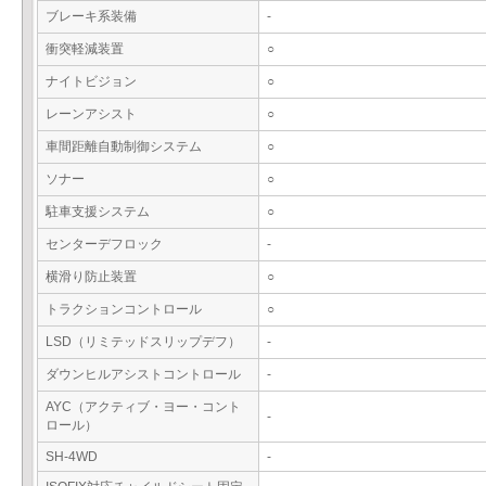
ブレーキ系装備
-
衝突軽減装置
○
ナイトビジョン
○
レーンアシスト
○
車間距離自動制御システム
○
ソナー
○
駐車支援システム
○
センターデフロック
-
横滑り防止装置
○
トラクションコントロール
○
LSD（リミテッドスリップデフ）
-
ダウンヒルアシストコントロール
-
AYC（アクティブ・ヨー・コント
-
ロール）
SH-4WD
-