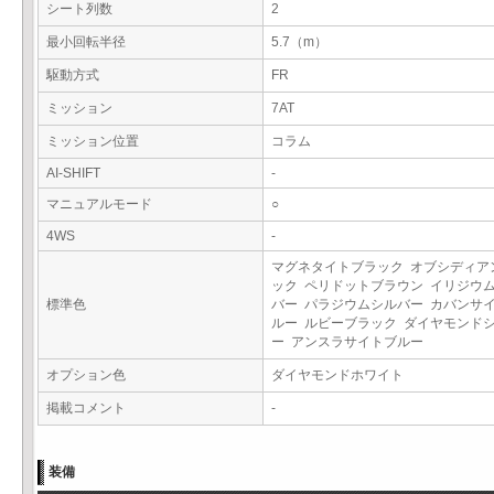
シート列数
2
最小回転半径
5.7（m）
駆動方式
FR
ミッション
7AT
ミッション位置
コラム
AI-SHIFT
-
マニュアルモード
○
4WS
-
マグネタイトブラック オブシディア
ック ペリドットブラウン イリジウ
標準色
バー パラジウムシルバー カバンサ
ルー ルビーブラック ダイヤモンド
ー アンスラサイトブルー
オプション色
ダイヤモンドホワイト
掲載コメント
-
装備