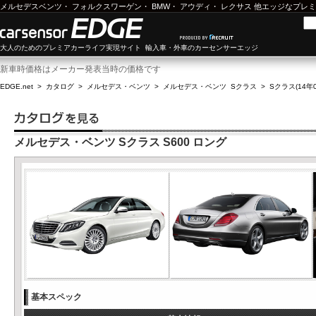
メルセデスベンツ
・
フォルクスワーゲン
・
BMW
・
アウディ
・
レクサス
他エッジなプレミ
大人のためのプレミアカーライフ実現サイト 輸入車・外車のカーセンサーエッジ
新車時価格はメーカー発表当時の価格です
EDGE.net
>
カタログ
>
メルセデス・ベンツ
>
メルセデス・ベンツ Sクラス
>
Sクラス(14年0
メルセデス・ベンツ Sクラス S600 ロング
基本スペック