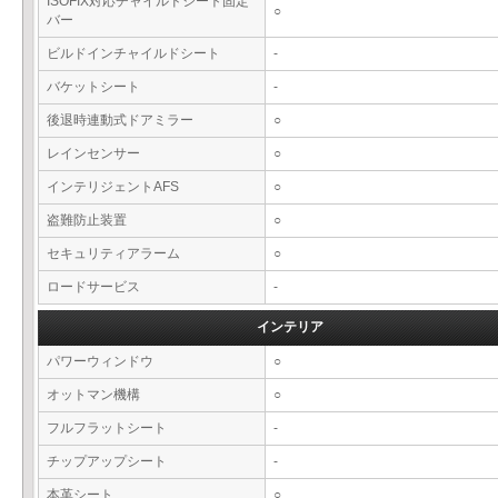
ISOFIX対応チャイルドシート固定
○
バー
ビルドインチャイルドシート
-
バケットシート
-
後退時連動式ドアミラー
○
レインセンサー
○
インテリジェントAFS
○
盗難防止装置
○
セキュリティアラーム
○
ロードサービス
-
インテリア
パワーウィンドウ
○
オットマン機構
○
フルフラットシート
-
チップアップシート
-
本革シート
○