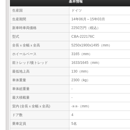
基本情報
生産国
ドイツ
生産期間
14年06月～15年03月
新車時車両価格
2250万円（税込）
型式
CBA-222176C
全長ｘ全幅ｘ全高
5250x1900x1495（mm）
ホイールベース
3165（mm）
前トレッド/後トレッド
1633/1645（mm）
最低地上高
130（mm）
車体重量
2300（kg）
車体総重量
-
最大積載量
-
室内 (全長ｘ全幅ｘ全高)
-x-x-（mm）
ドア数
4
乗車定員
5名