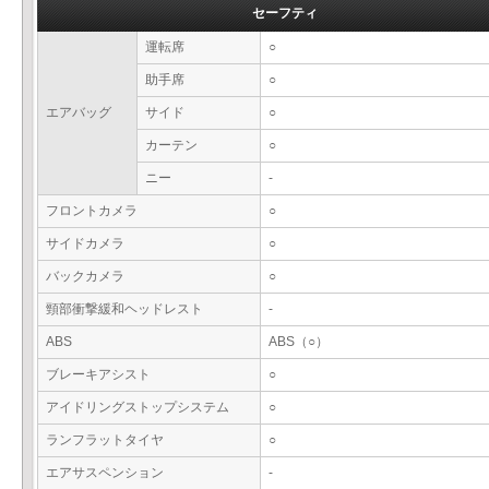
セーフティ
運転席
○
助手席
○
エアバッグ
サイド
○
カーテン
○
ニー
-
フロントカメラ
○
サイドカメラ
○
バックカメラ
○
頸部衝撃緩和ヘッドレスト
-
ABS
ABS（○）
ブレーキアシスト
○
アイドリングストップシステム
○
ランフラットタイヤ
○
エアサスペンション
-