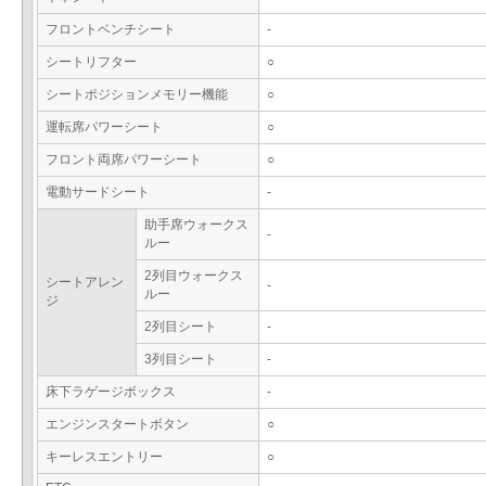
フロントベンチシート
-
シートリフター
○
シートポジションメモリー機能
○
運転席パワーシート
○
フロント両席パワーシート
○
電動サードシート
-
助手席ウォークス
-
ルー
2列目ウォークス
シートアレン
-
ルー
ジ
2列目シート
-
3列目シート
-
床下ラゲージボックス
-
エンジンスタートボタン
○
キーレスエントリー
○