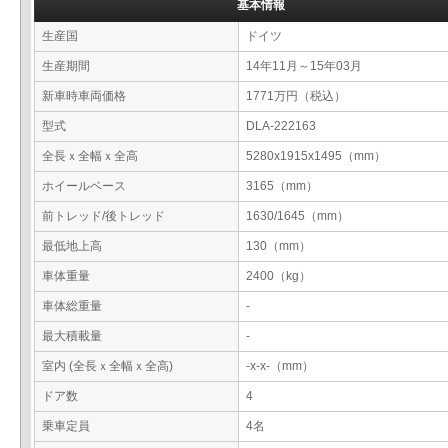
基本情報
生産国
ドイツ
生産期間
14年11月～15年03月
新車時車両価格
1771万円（税込）
型式
DLA-222163
全長ｘ全幅ｘ全高
5280x1915x1495（mm）
ホイールベース
3165（mm）
前トレッド/後トレッド
1630/1645（mm）
最低地上高
130（mm）
車体重量
2400（kg）
車体総重量
-
最大積載量
-
室内 (全長ｘ全幅ｘ全高)
-x-x-（mm）
ドア数
4
乗車定員
4名