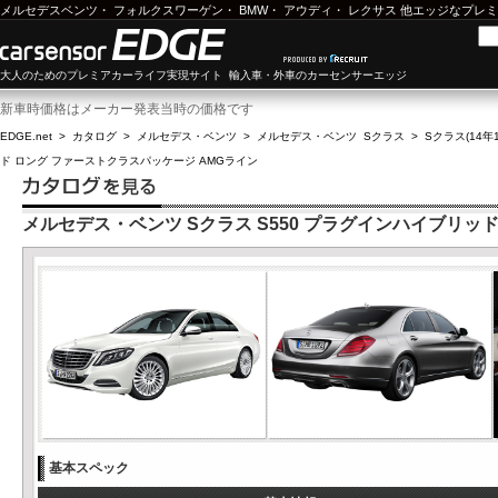
メルセデスベンツ
・
フォルクスワーゲン
・
BMW
・
アウディ
・
レクサス
他エッジなプレミ
大人のためのプレミアカーライフ実現サイト 輸入車・外車のカーセンサーエッジ
新車時価格はメーカー発表当時の価格です
EDGE.net
>
カタログ
>
メルセデス・ベンツ
>
メルセデス・ベンツ Sクラス
>
Sクラス(14年1
ド ロング ファーストクラスパッケージ AMGライン
メルセデス・ベンツ Sクラス S550 プラグインハイブリッ
基本スペック