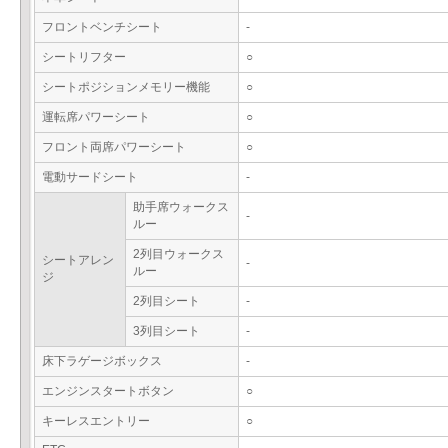
フロントベンチシート
-
シートリフター
○
シートポジションメモリー機能
○
運転席パワーシート
○
フロント両席パワーシート
○
電動サードシート
-
助手席ウォークス
-
ルー
2列目ウォークス
シートアレン
-
ルー
ジ
2列目シート
-
3列目シート
-
床下ラゲージボックス
-
エンジンスタートボタン
○
キーレスエントリー
○