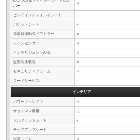
ISOFIX対応チャイルドシート固定
○
バー
ビルドインチャイルドシート
-
バケットシート
-
後退時連動式ドアミラー
○
レインセンサー
○
インテリジェントAFS
○
盗難防止装置
○
セキュリティアラーム
○
ロードサービス
-
インテリア
パワーウィンドウ
○
オットマン機構
△
フルフラットシート
-
チップアップシート
-
本革シート
○