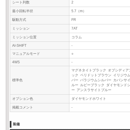
シート列数
2
最小回転半径
5.7（m）
駆動方式
FR
ミッション
7AT
ミッション位置
コラム
AI-SHIFT
-
マニュアルモード
○
4WS
-
マグネタイトブラック オブシディア
ック ペリドットブラウン イリジウ
標準色
バー パラジウムシルバー カバンサ
ルー ルビーブラック ダイヤモンド
ー アンスラサイトブルー
オプション色
ダイヤモンドホワイト
掲載コメント
-
装備