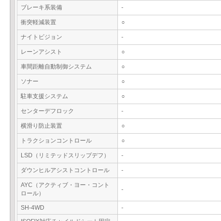
ブレーキ系装備
-
衝突軽減装置
○
ナイトビジョン
-
レーンアシスト
○
車間距離自動制御システム
○
ソナー
○
駐車支援システム
○
センターデフロック
-
横滑り防止装置
○
トラクションコントロール
○
LSD（リミテッドスリップデフ）
-
ダウンヒルアシストコントロール
-
AYC（アクティブ・ヨー・コント
-
ロール）
SH-4WD
-