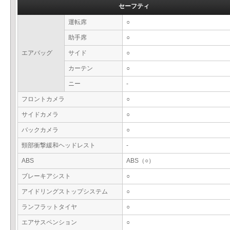
セーフティ
運転席
○
助手席
○
エアバッグ
サイド
○
カーテン
○
ニー
-
フロントカメラ
○
サイドカメラ
○
バックカメラ
○
頸部衝撃緩和ヘッドレスト
-
ABS
ABS（○）
ブレーキアシスト
○
アイドリングストップシステム
○
ランフラットタイヤ
○
エアサスペンション
○