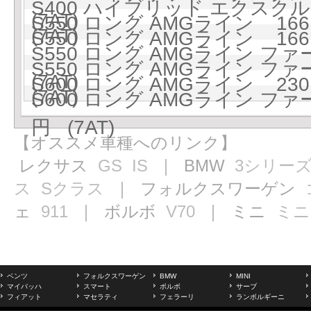
S400 ハイブリッド エクスクル
(7AT)
S550 ロング AMGライン 1661
(7AT)
S550 ロング AMGライン 1661
S550 ロング AMGライン フ
S550 ロング AMGライン フ
(7AT)
S600 ロング AMGライン 2301
(7AT)
S600 ロング AMGライン フ
円 (7AT)
【オススメ車種へのリンク】
レクサス
GS
IS
｜ BMW
3シリー
ス
Sクラス
｜ フォルクスワーゲン
ェ
911
｜ ボルボ
V70
｜ ミニ
ミニ
ベンツ
フォルクスワーゲン
BMW
MINI
マイバッハ
スマート
ボルボ
サーブ
フィアット
マセラティ
フェラーリ
ランボルギーニ