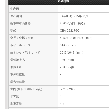
基本情報
生産国
ドイツ
生産期間
14年06月～15年03月
新車時車両価格
2306.6万円（税込）
型式
CBA-222176C
全長ｘ全幅ｘ全高
5250x1900x1495（mm）
ホイールベース
3165（mm）
前トレッド/後トレッド
1635/1645（mm）
最低地上高
130（mm）
車体重量
2330（kg）
車体総重量
-
最大積載量
-
室内 (全長ｘ全幅ｘ全高)
-x-x-（mm）
ドア数
4
乗車定員
4名