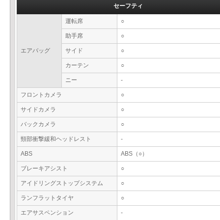
セーフティ
運転席
○
助手席
○
エアバッグ
サイド
○
カーテン
○
ニー
-
フロントカメラ
○
サイドカメラ
○
バックカメラ
○
頸部衝撃緩和ヘッドレスト
-
ABS
ABS（○）
ブレーキアシスト
○
アイドリングストップシステム
○
ランフラットタイヤ
○
エアサスペンション
-