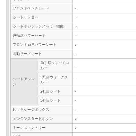
フロントベンチシート
-
シートリフター
○
シートポジションメモリー機能
○
運転席パワーシート
○
フロント両席パワーシート
○
電動サードシート
-
助手席ウォークス
-
ルー
2列目ウォークス
シートアレン
-
ルー
ジ
2列目シート
-
3列目シート
-
床下ラゲージボックス
-
エンジンスタートボタン
○
キーレスエントリー
○