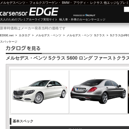
メルセデスベンツ
・
フォルクスワーゲン
・
BMW
・
アウディ
・
レクサス
他エッジなプレミ
大人のためのプレミアカーライフ実現サイト 輸入車・外車のカーセンサーエッジ
新車時価格はメーカー発表当時の価格です
EDGE.net
>
カタログ
>
メルセデス・ベンツ
>
メルセデス・ベンツ Sクラス
>
Sクラス(14年0
スパッケージ
メルセデス・ベンツ Sクラス S600 ロング ファーストク
基本スペック