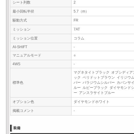
シート列数
2
最小回転半径
5.7（m）
駆動方式
FR
ミッション
7AT
ミッション位置
コラム
AI-SHIFT
-
マニュアルモード
○
4WS
-
マグネタイトブラック オブシディア
ック ペリドットブラウン イリジウ
標準色
バー パラジウムシルバー カバンサ
ルー ルビーブラック ダイヤモンド
ー アンスラサイトブルー
オプション色
ダイヤモンドホワイト
掲載コメント
-
装備