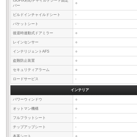
ISOFIX対応チャイルドシート固定
○
バー
ビルドインチャイルドシート
-
バケットシート
-
後退時連動式ドアミラー
○
レインセンサー
○
インテリジェントAFS
○
盗難防止装置
○
セキュリティアラーム
○
ロードサービス
-
インテリア
パワーウィンドウ
○
オットマン機構
○
フルフラットシート
-
チップアップシート
-
本革シート
○