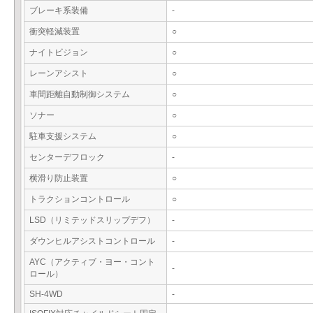
ブレーキ系装備
-
衝突軽減装置
○
ナイトビジョン
○
レーンアシスト
○
車間距離自動制御システム
○
ソナー
○
駐車支援システム
○
センターデフロック
-
横滑り防止装置
○
トラクションコントロール
○
LSD（リミテッドスリップデフ）
-
ダウンヒルアシストコントロール
-
AYC（アクティブ・ヨー・コント
-
ロール）
SH-4WD
-