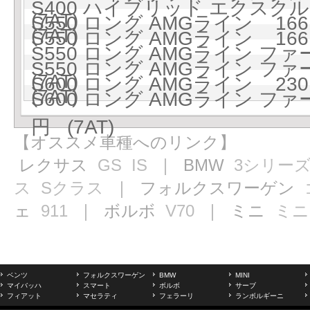
S400 ハイブリッド エクスクル
(7AT)
S550 ロング AMGライン 1661
(7AT)
S550 ロング AMGライン 1661
S550 ロング AMGライン フ
S550 ロング AMGライン フ
(7AT)
S600 ロング AMGライン 2301
(7AT)
S600 ロング AMGライン フ
円 (7AT)
【オススメ車種へのリンク】
レクサス
GS
IS
｜ BMW
3シリー
ス
Sクラス
｜ フォルクスワーゲン
ェ
911
｜ ボルボ
V70
｜ ミニ
ミニ
ベンツ
フォルクスワーゲン
BMW
MINI
マイバッハ
スマート
ボルボ
サーブ
フィアット
マセラティ
フェラーリ
ランボルギーニ