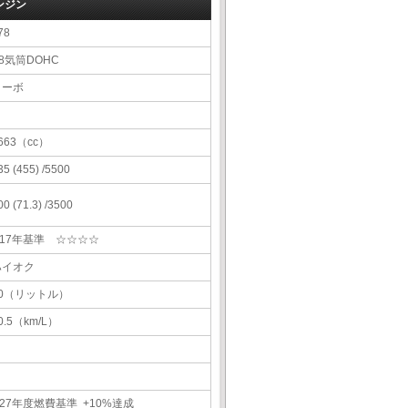
ンジン
78
8気筒DOHC
ターボ
663（cc）
35 (455) /5500
00 (71.3) /3500
H17年基準 ☆☆☆☆
ハイオク
80（リットル）
0.5（km/L）
27年度燃費基準 +10%達成