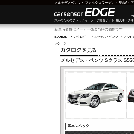
メルセデスベンツ
・
フォルクスワーゲン
・
BMW
・
ア
大人のためのプレミアカーライフ実現サイト 輸入車・外
新車時価格はメーカー発表当時の価格です
EDGE.net
>
カタログ
>
メルセデス・ベンツ
>
メルセ
ッケージ
メルセデス・ベンツ Sクラス S55
基本スペック