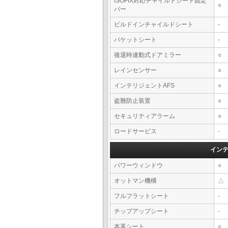
ISOFIX対応チャイルドシート固定
○
バー
ビルドインチャイルドシート
-
バケットシート
-
後退時連動式ドアミラー
○
レインセンサー
○
インテリジェントAFS
○
盗難防止装置
○
セキュリティアラーム
○
ロードサービス
-
イン
パワーウィンドウ
○
オットマン機構
△
フルフラットシート
-
チップアップシート
-
本革シート
○