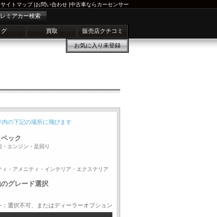
サイトマップ
|
お問い合わせ
|
中古車ならカーセンサー
レミアカー検索
ログ
買取
販売店クチコミ
お気に入り
未登録
ジ内の下記の場所に飛びます
スペック
能・エンジン・足回り
ティ・アメニティ・インテリア・エクステリア
他のグレード選択
-：選択不可、またはディーラーオプション