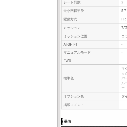
シート列数
2
最小回転半径
5.
駆動方式
FR
ミッション
7A
ミッション位置
コ
AI-SHIFT
-
マニュアルモード
○
4WS
-
マ
ッ
標準色
バ
ル
ー
オプション色
ダ
掲載コメント
-
装備