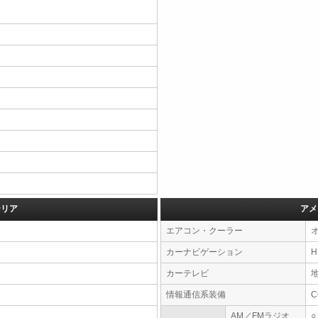
テリア
アメ
エアコン・クーラー
カーナビゲーション
カーテレビ
情報通信系装備
AM／FMラジオ
○