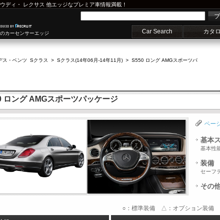
ウディ
・
レクサス
他エッジなプレミア車情報満載！
プ
Car Search
カタ
車のカーセンサーエッジ
デス・ベンツ Sクラス
>
Sクラス(14年06月-14年11月)
>
S550 ロング AMGスポーツパ
0 ロング AMGスポーツパッケージ
ペー
基本
基本性
装備
セーフ
その
○：標準装備 △：オプション装備 