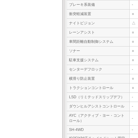
ブレーキ系装備
-
衝突軽減装置
○
ナイトビジョン
△
レーンアシスト
○
車間距離自動制御システム
○
ソナー
○
駐車支援システム
○
センターデフロック
-
横滑り防止装置
○
トラクションコントロール
○
LSD（リミテッドスリップデフ）
-
ダウンヒルアシストコントロール
-
AYC（アクティブ・ヨー・コント
-
ロール）
SH-4WD
-