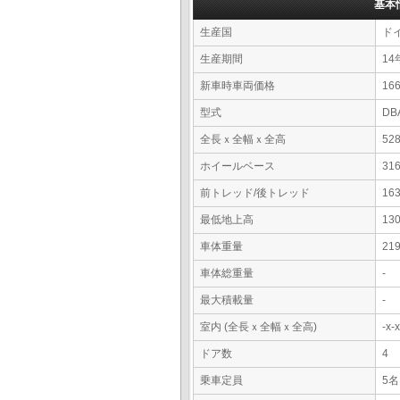
基本
生産国
ド
生産期間
14
新車時車両価格
16
型式
DB
全長ｘ全幅ｘ全高
52
ホイールベース
31
前トレッド/後トレッド
16
最低地上高
13
車体重量
21
車体総重量
-
最大積載量
-
室内 (全長ｘ全幅ｘ全高)
-x
ドア数
4
乗車定員
5名