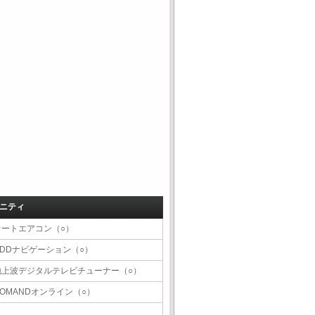
ニティ
オートエアコン（○）
HDDナビゲーション（○）
地上波デジタルテレビチューナー（○）
COMANDオンライン（○）