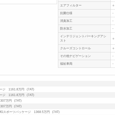
エアフィルター
○
抗菌仕様
-
消臭加工
-
防水加工
-
インテリジェントパーキングアシ
○
スト
クルーズコントロール
○
その他ナビゲーション
-
福祉車両
-
 1161.8万円 (7AT)
 1161.8万円 (7AT)
07万円 (7AT)
07万円 (7AT)
Gスポーツパッケージ 1368.5万円 (7AT)