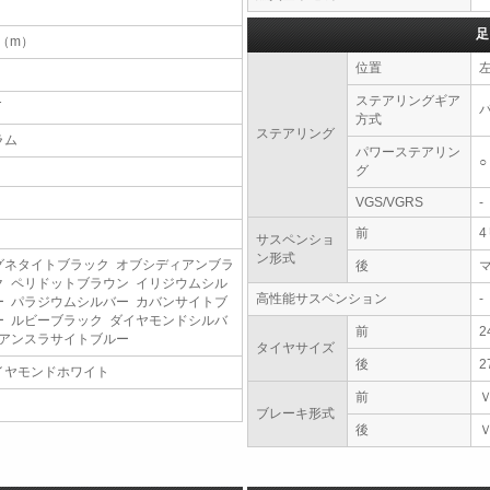
足
7（m）
位置
ステアリングギア
T
方式
ステアリング
ラム
パワーステアリン
○
グ
VGS/VGRS
-
前
サスペンショ
ン形式
グネタイトブラック オブシディアンブラ
後
ク ペリドットブラウン イリジウムシル
高性能サスペンション
-
ー パラジウムシルバー カバンサイトブ
ー ルビーブラック ダイヤモンドシルバ
前
2
 アンスラサイトブルー
タイヤサイズ
後
2
イヤモンドホワイト
前
ブレーキ形式
後