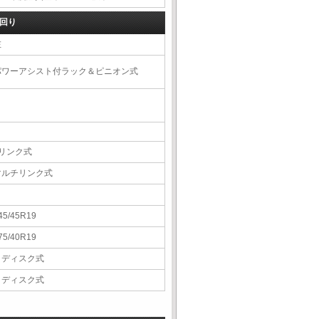
回り
左
パワーアシスト付ラック＆ピニオン式
4リンク式
マルチリンク式
45/45R19
75/40R19
Ｖディスク式
Ｖディスク式