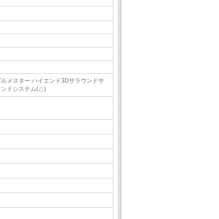
ブルメスター ハイエンド3Dサラウンドサ
ウンドシステム(△)
△
△