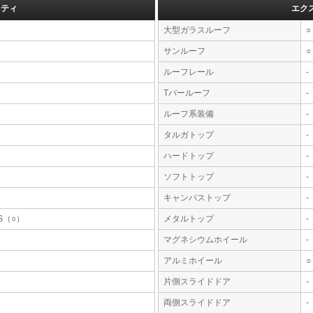
フティ
エク
大型ガラスルーフ
○
サンルーフ
○
ルーフレール
-
Tバールーフ
-
ルーフ系装備
-
タルガトップ
-
ハードトップ
-
ソフトトップ
-
キャンバストップ
-
S（○）
メタルトップ
-
マグネシウムホイール
-
アルミホイール
○
片側スライドドア
-
両側スライドドア
-