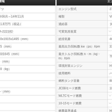
情報
エ
イツ
エンジン型式
2
年06月～14年11月
種類
V
61.8万円（税込）
過給器
A-222182
可変気筒装置
-
80x1915x1495（mm）
総排気量
4
65（mm）
最高出力/回転数 kw（ps）/rpm
3
30/1645（mm）
最大トルク/回転数 n・m（kg・
7
m）/rpm
0（mm）
環境対策エンジン
90（kg）
使用燃料
燃料タンク容量
JC08モード燃費
1
-x-（mm）
WLTCモード燃費
-
10-15モード燃費
-
燃費基準達成
H