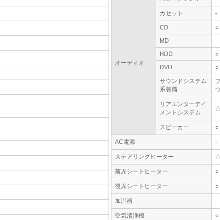
カセット
-
CD
○
MD
-
HDD
○
オーディオ
DVD
○
サウンドシステム
系装備
リアエンターテイ
メントシステム
スピーカー
○
AC電源
-
ステアリングヒーター
前席シートヒーター
○
後席シートヒーター
○
加湿器
-
空気清浄機
○