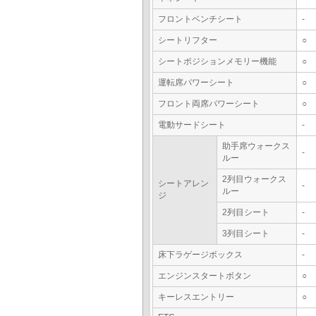
フロントベンチシート
-
シートリフター
○
シートポジションメモリー機能
○
運転席パワーシート
○
フロント両席パワーシート
○
電動サードシート
-
助手席ウォークス
-
ルー
2列目ウォークス
シートアレン
-
ルー
ジ
2列目シート
-
3列目シート
-
床下ラゲージボックス
-
エンジンスタートボタン
○
キーレスエントリー
○