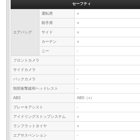
セーフティ
運転席
○
助手席
○
エアバッグ
サイド
○
カーテン
○
ニー
-
フロントカメラ
-
サイドカメラ
-
バックカメラ
-
頸部衝撃緩和ヘッドレスト
-
ABS
ABS（○）
ブレーキアシスト
-
アイドリングストップシステム
○
ランフラットタイヤ
○
エアサスペンション
-