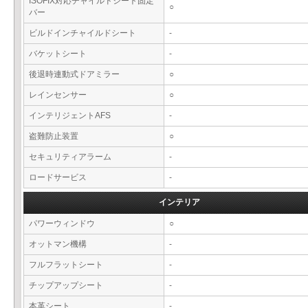
ISOFIX対応チャイルドシート固定
○
バー
ビルドインチャイルドシート
-
バケットシート
-
後退時連動式ドアミラー
○
レインセンサー
○
インテリジェントAFS
-
盗難防止装置
○
セキュリティアラーム
-
ロードサービス
-
インテリア
パワーウィンドウ
○
オットマン機構
-
フルフラットシート
-
チップアップシート
-
本革シート
-