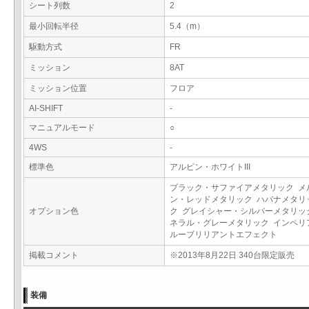
シート列数
2
最小回転半径
5.4（m）
駆動方式
FR
ミッション
8AT
ミッション位置
フロア
AI-SHIFT
-
マニュアルモード
○
4WS
-
標準色
アルピン・ホワイトIII
ブラック・サファイアメタリック メ
ン・レッドメタリック ハバナメタリ
オプション色
ク グレイシャー・シルバーメタリッ
ネラル・グレーメタリック インペリ
ルーブリリアントエフェクト
掲載コメント
※2013年8月22日 340台限定販売
装備