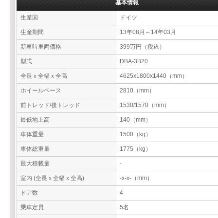
基本情報
生産国
ドイツ
生産期間
13年08月～14年03月
新車時車両価格
399万円（税込）
型式
DBA-3B20
全長ｘ全幅ｘ全高
4625x1800x1440（mm）
ホイールベース
2810（mm）
前トレッド/後トレッド
1530/1570（mm）
最低地上高
140（mm）
車体重量
1500（kg）
車体総重量
1775（kg）
最大積載量
-
室内 (全長ｘ全幅ｘ全高)
-x-x-（mm）
ドア数
4
乗車定員
5名