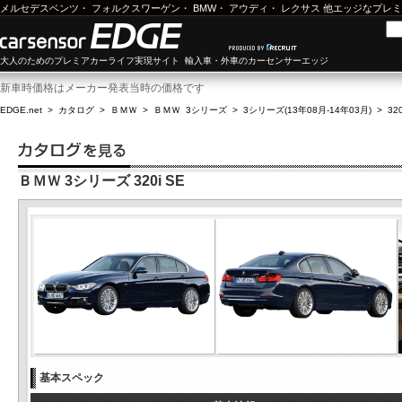
メルセデスベンツ
・
フォルクスワーゲン
・
BMW
・
アウディ
・
レクサス
他エッジなプレミ
大人のためのプレミアカーライフ実現サイト 輸入車・外車のカーセンサーエッジ
新車時価格はメーカー発表当時の価格です
EDGE.net
>
カタログ
>
ＢＭＷ
>
ＢＭＷ 3シリーズ
>
3シリーズ(13年08月-14年03月)
>
320
ＢＭＷ 3シリーズ 320i SE
基本スペック