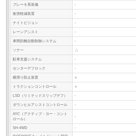
ブレーキ系装備
-
衝突軽減装置
-
ナイトビジョン
-
レーンアシスト
-
車間距離自動制御システム
-
ソナー
△
駐車支援システム
-
センターデフロック
-
横滑り防止装置
○
トラクションコントロール
○
LSD（リミテッドスリップデフ）
-
ダウンヒルアシストコントロール
-
AYC（アクティブ・ヨー・コント
-
ロール）
SH-4WD
-