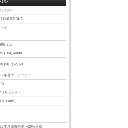
ンジン
47D20C
直列4気筒DOHC
ターボ
995（cc）
35 (184) /4000
80 (38.7) /2750
H17年基準 ☆☆☆☆
軽油
57（リットル）
9.4（km/L）
27年度燃費基準 +20%達成