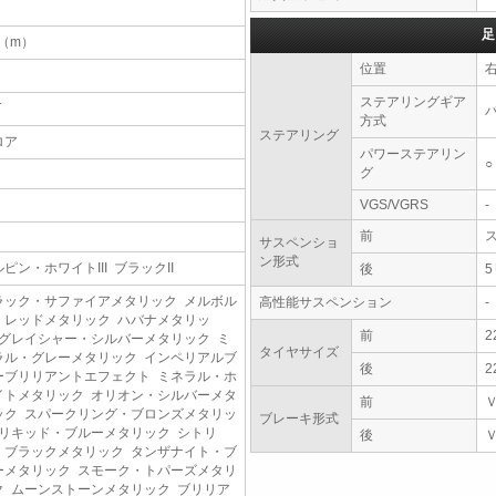
足
4（m）
位置
ステアリングギア
T
方式
ステアリング
ロア
パワーステアリン
○
グ
VGS/VGRS
-
前
サスペンショ
ン形式
ピン・ホワイトIII ブラックII
後
ラック・サファイアメタリック メルボル
高性能サスペンション
-
・レッドメタリック ハバナメタリッ
前
2
 グレイシャー・シルバーメタリック ミ
タイヤサイズ
ラル・グレーメタリック インペリアルブ
後
2
ーブリリアントエフェクト ミネラル・ホ
イトメタリック オリオン・シルバーメタ
前
ック スパークリング・ブロンズメタリッ
ブレーキ形式
 リキッド・ブルーメタリック シトリ
後
・ブラックメタリック タンザナイト・ブ
ーメタリック スモーク・トパーズメタリ
ク ムーンストーンメタリック ブリリア