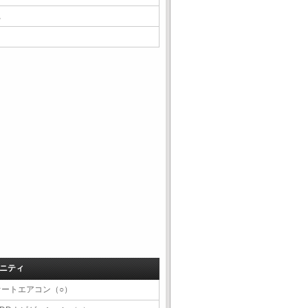
△
ニティ
オートエアコン（○）