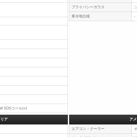
プライバシーガラス
寒冷地仕様
-
W SOSコール(○)
テリア
アメ
エアコン・クーラー