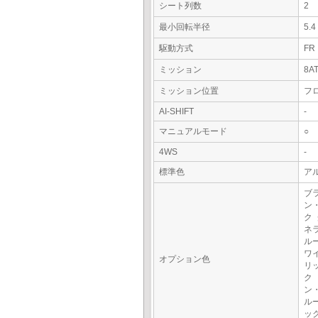
シート列数
2
最小回転半径
5.
駆動方式
FR
ミッション
8A
ミッション位置
フ
AI-SHIFT
-
マニュアルモード
○
4WS
-
標準色
アル
ブ
ン
ク
ネ
ル
ワ
オプション色
リ
ク
ン
ル
ッ