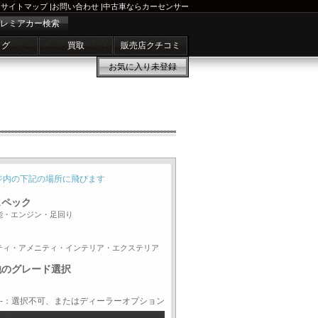
サイトマップ
|
お問い合わせ
|
中古車ならカーセンサー
レミアカー検索
ログ
買取
販売店クチコミ
お気に入り
未登録
ジ内の下記の場所に飛びます
スペック
能・エンジン・足回り
ティ・アメニティ・インテリア・エクステリア
他のグレード選択
-：選択不可、またはディーラーオプション