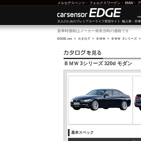
メルセデスベンツ
・
フォルクスワーゲン
・
BMW
・
ア
大人のためのプレミアカーライフ実現サイト 輸入車・外
新車時価格はメーカー発表当時の価格です
EDGE.net
>
カタログ
>
ＢＭＷ
>
ＢＭＷ 3シリーズ
ＢＭＷ 3シリーズ 320d モダン
基本スペック