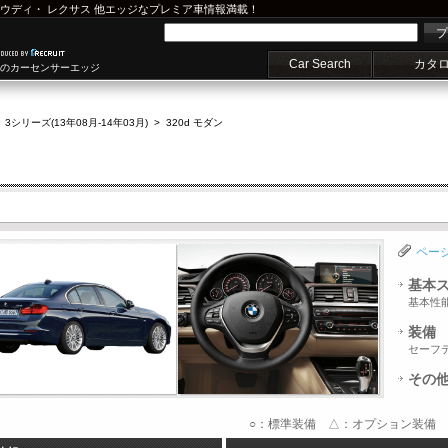
ウディ
・
レクサス
他エッジなプレミア車情報満載！
プ
Car Search
カタ
車のカーセンサーエッジ
>
3シリーズ(13年08月-14年03月)
>
320d モダン
ペー
基本
基本性
装備
セーフ
その
○：標準装備 △：オプション装備 