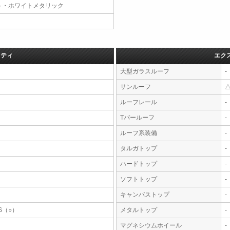
ト・ホワイトメタリック
フティ
エク
大型ガラスルーフ
-
サンルーフ
ルーフレール
-
Tバールーフ
-
ルーフ系装備
-
タルガトップ
-
ハードトップ
-
ソフトトップ
-
キャンバストップ
-
S（○）
メタルトップ
-
マグネシウムホイール
-