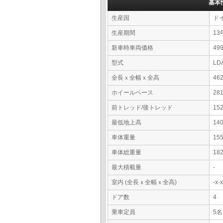
基本
生産国
ド
生産期間
13
新車時車両価格
4
型式
LD
全長ｘ全幅ｘ全高
46
ホイールベース
28
前トレッド/後トレッド
15
最低地上高
14
車体重量
15
車体総重量
18
最大積載量
-
室内 (全長ｘ全幅ｘ全高)
-x
ドア数
4
乗車定員
5名