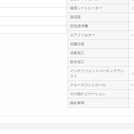
後席シートヒーター
加湿器
-
空気清浄機
-
エアフィルター
○
抗菌仕様
-
消臭加工
-
防水加工
-
インテリジェントパーキングアシ
スト
クルーズコントロール
○
その他ナビゲーション
-
福祉車両
-