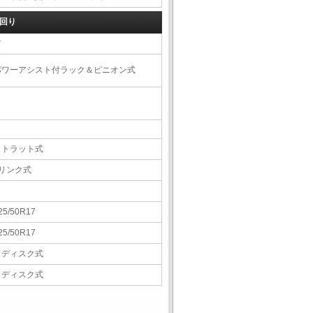
回り
右
パワーアシスト付ラック＆ピニオン式
ストラット式
5リンク式
25/50R17
25/50R17
Ｖディスク式
Ｖディスク式