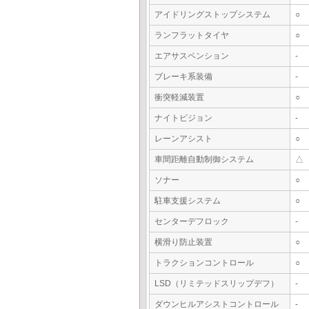
アイドリングストップシステム
○
ランフラットタイヤ
○
エアサスペンション
-
ブレーキ系装備
-
衝突軽減装置
○
ナイトビジョン
-
レーンアシスト
○
車間距離自動制御システム
△
ソナー
○
駐車支援システム
○
センターデフロック
-
横滑り防止装置
○
トラクションコントロール
○
LSD（リミテッドスリップデフ）
-
ダウンヒルアシストコントロール
-