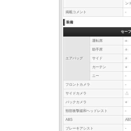
ン
掲載コメント
-
装備
セー
運転席
○
助手席
○
エアバッグ
サイド
○
カーテン
○
ニー
-
フロントカメラ
-
サイドカメラ
△
バックカメラ
○
頸部衝撃緩和ヘッドレスト
-
ABS
AB
ブレーキアシスト
-