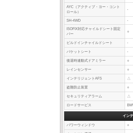
AYC（アクティブ・ヨー・コント
-
ロール）
SH-4WD
-
ISOFIX対応チャイルドシート固定
○
バー
ビルドインチャイルドシート
-
バケットシート
-
後退時連動式ドアミラー
○
レインセンサー
○
インテリジェントAFS
△
盗難防止装置
○
セキュリティアラーム
△
ロードサービス
BM
イン
パワーウィンドウ
○