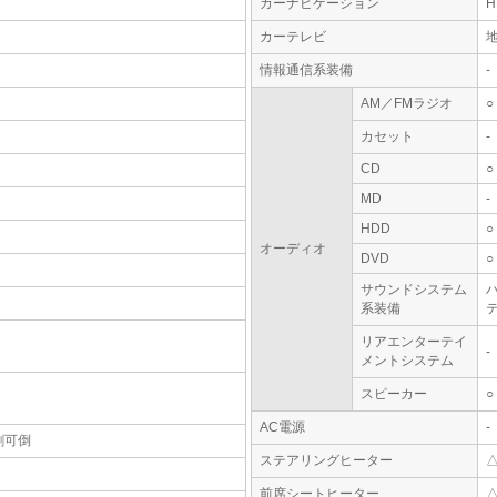
カーナビゲーション
カーテレビ
情報通信系装備
-
AM／FMラジオ
○
カセット
-
CD
○
MD
-
HDD
○
オーディオ
DVD
○
サウンドシステム
系装備
テ
リアエンターテイ
-
メントシステム
スピーカー
○
AC電源
-
割可倒
ステアリングヒーター
前席シートヒーター