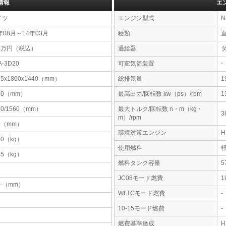
情報
エ
イツ
エンジン型式
N
年08月～14年03月
種類
99万円（税込）
過給器
A-3D20
可変気筒装置
-
25x1800x1440（mm）
総排気量
1
10（mm）
最高出力/回転数 kw（ps）/rpm
1
20/1560（mm）
最大トルク/回転数 n・m（kg・
3
m）/rpm
0（mm）
環境対策エンジン
50（kg）
使用燃料
25（kg）
燃料タンク容量
JC08モード燃費
1
-x-（mm）
WLTCモード燃費
-
10-15モード燃費
-
燃費基準達成
H