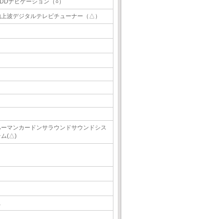
HDDナビゲーション（○）
地上波デジタルテレビチューナー（△）
ハーマンカードンサラウンドサウンドシス
ム(△)
△
△