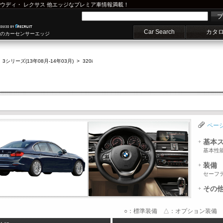
ウディ
・
レクサス
他エッジなプレミア車情報満載！
プ
Car Search
カタ
車のカーセンサーエッジ
>
3シリーズ(13年08月-14年03月)
>
320i
ペー
基本
基本性
装備
セーフ
その
○：標準装備 △：オプション装備 