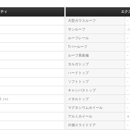
フティ
エク
大型ガラスルーフ
-
サンルーフ
ルーフレール
-
Tバールーフ
-
ルーフ系装備
-
タルガトップ
-
ハードトップ
-
ソフトトップ
-
キャンバストップ
-
S（○）
メタルトップ
-
マグネシウムホイール
-
アルミホイール
○
片側スライドドア
-