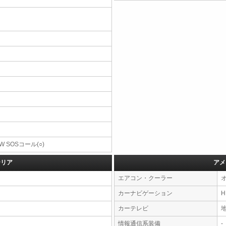
W SOSコール(○)
テリア
アメ
エアコン・クーラー
カーナビゲーション
カーテレビ
情報通信系装備
-