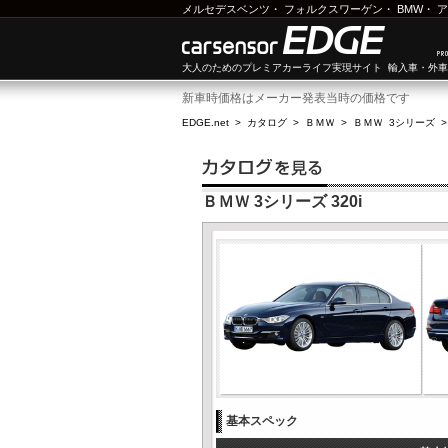
メルセデスベンツ
・
フォルクスワーゲン
・
BMW
・
ア
大人のためのプレミアカーライフ実現サイト 輸入車・外
新車時価格はメーカー発表当時の価格です
EDGE.net
>
カタログ
>
ＢＭＷ
>
ＢＭＷ 3シリーズ
ＢＭＷ 3シリーズ 320i
基本スペック