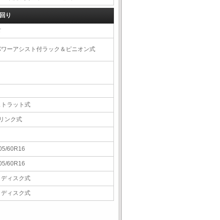
回り
右
パワーアシスト付ラック＆ピニオン式
ストラット式
5リンク式
05/60R16
05/60R16
Ｖディスク式
Ｖディスク式