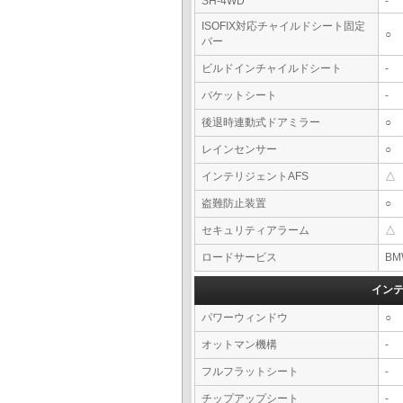
SH-4WD
-
ISOFIX対応チャイルドシート固定
○
バー
ビルドインチャイルドシート
-
バケットシート
-
後退時連動式ドアミラー
○
レインセンサー
○
インテリジェントAFS
△
盗難防止装置
○
セキュリティアラーム
△
ロードサービス
BM
イン
パワーウィンドウ
○
オットマン機構
-
フルフラットシート
-
チップアップシート
-