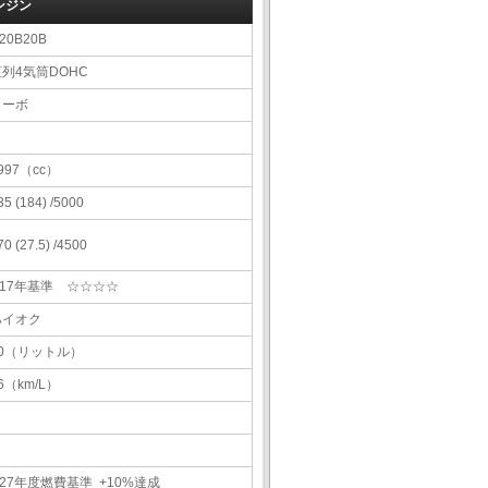
ンジン
20B20B
直列4気筒DOHC
ターボ
997（cc）
35 (184) /5000
70 (27.5) /4500
H17年基準 ☆☆☆☆
ハイオク
60（リットル）
6（km/L）
27年度燃費基準 +10%達成