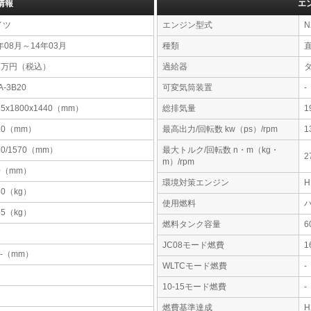
情報
エ
イツ
エンジン型式
N
年08月～14年03月
種類
48万円（税込）
過給器
A-3B20
可変気筒装置
-
25x1800x1440（mm）
総排気量
1
10（mm）
最高出力/回転数 kw（ps）/rpm
1
30/1570（mm）
最大トルク/回転数 n・m（kg・
2
m）/rpm
0（mm）
環境対策エンジン
80（kg）
使用燃料
55（kg）
燃料タンク容量
JC08モード燃費
1
-x-（mm）
WLTCモード燃費
-
10-15モード燃費
-
燃費基準達成
H