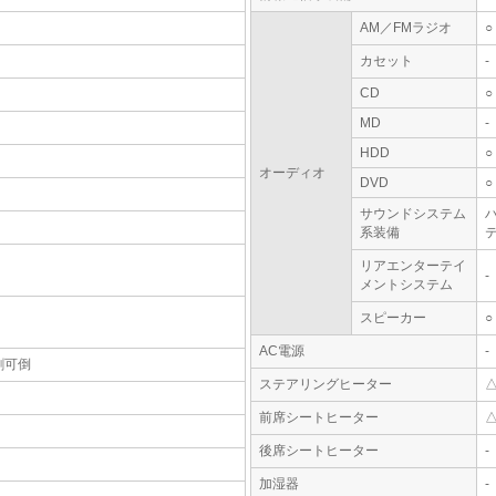
AM／FMラジオ
○
カセット
-
CD
○
MD
-
HDD
○
オーディオ
DVD
○
サウンドシステム
系装備
テ
リアエンターテイ
-
メントシステム
スピーカー
○
AC電源
-
割可倒
ステアリングヒーター
前席シートヒーター
後席シートヒーター
-
加湿器
-