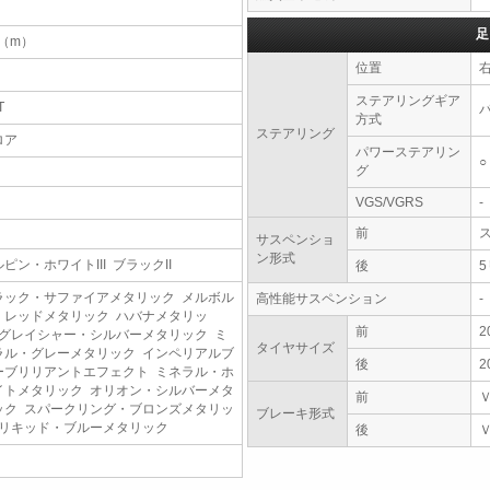
足
4（m）
位置
ステアリングギア
T
方式
ステアリング
ロア
パワーステアリン
○
グ
VGS/VGRS
-
前
サスペンショ
ン形式
ピン・ホワイトIII ブラックII
後
ラック・サファイアメタリック メルボル
高性能サスペンション
-
・レッドメタリック ハバナメタリッ
前
2
 グレイシャー・シルバーメタリック ミ
タイヤサイズ
ラル・グレーメタリック インペリアルブ
後
2
ーブリリアントエフェクト ミネラル・ホ
イトメタリック オリオン・シルバーメタ
前
ック スパークリング・ブロンズメタリッ
ブレーキ形式
 リキッド・ブルーメタリック
後