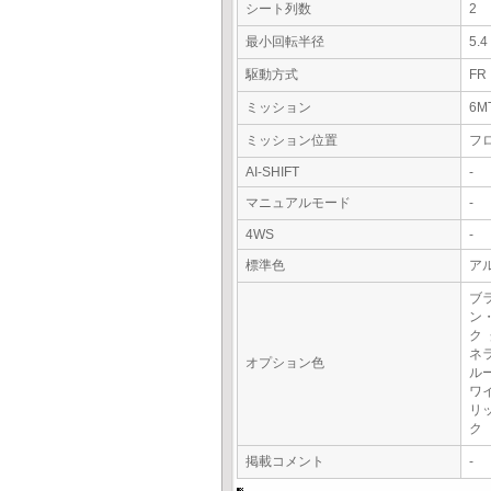
シート列数
2
最小回転半径
5.
駆動方式
FR
ミッション
6M
ミッション位置
フ
AI-SHIFT
-
マニュアルモード
-
4WS
-
標準色
アル
ブ
ン
ク
ネ
オプション色
ル
ワ
リ
ク
掲載コメント
-