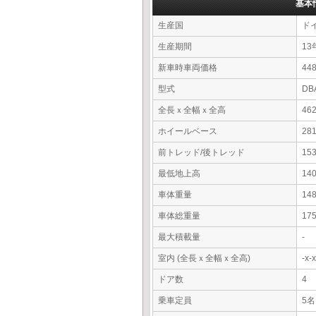
基本
生産国
ド
生産期間
13
新車時車両価格
4
型式
DB
全長ｘ全幅ｘ全高
46
ホイールベース
28
前トレッド/後トレッド
15
最低地上高
14
車体重量
14
車体総重量
17
最大積載量
-
室内 (全長ｘ全幅ｘ全高)
-x
ドア数
4
乗車定員
5名