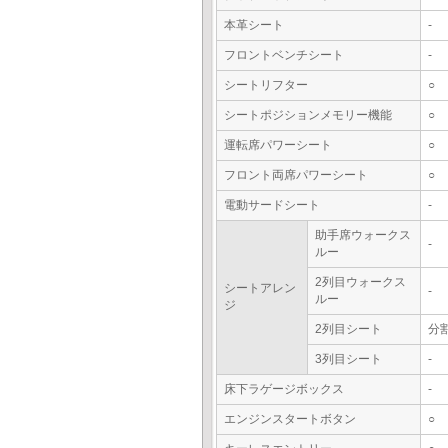
本革シート
-
フロントベンチシート
-
シートリフター
○
シートポジションメモリー機能
○
運転席パワーシート
○
フロント両席パワーシート
○
電動サードシート
-
助手席ウォークス
-
ルー
2列目ウォークス
シートアレン
-
ルー
ジ
2列目シート
分
3列目シート
-
床下ラゲージボックス
-
エンジンスタートボタン
○