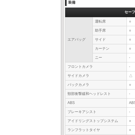
装備
セー
運転席
○
助手席
○
エアバッグ
サイド
○
カーテン
○
ニー
-
フロントカメラ
-
サイドカメラ
△
バックカメラ
○
頸部衝撃緩和ヘッドレスト
-
ABS
AB
ブレーキアシスト
-
アイドリングストップシステム
○
ランフラットタイヤ
○