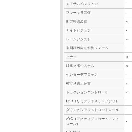
エアサスペンション
-
ブレーキ系装備
-
衝突軽減装置
○
ナイトビジョン
-
レーンアシスト
○
車間距離自動制御システム
-
ソナー
○
駐車支援システム
○
センターデフロック
-
横滑り防止装置
○
トラクションコントロール
○
LSD（リミテッドスリップデフ）
-
ダウンヒルアシストコントロール
-
AYC（アクティブ・ヨー・コント
-
ロール）