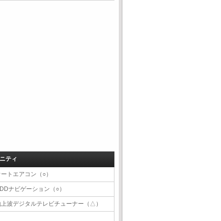
ニティ
オートエアコン（○）
HDDナビゲーション（○）
地上波デジタルテレビチューナー（△）