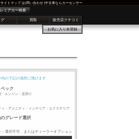
サイトマップ
|
お問い合わせ
|
中古車ならカーセンサー
レミアカー検索
ログ
買取
販売店クチコミ
お気に入り
未登録
ジ内の下記の場所に飛びます
スペック
能・エンジン・足回り
ティ・アメニティ・インテリア・エクステリア
他のグレード選択
-：選択不可、またはディーラーオプション