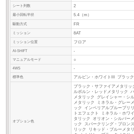
シート列数
2
最小回転半径
5.4（m）
駆動方式
FR
ミッション
8AT
ミッション位置
フロア
AI-SHIFT
-
マニュアルモード
○
4WS
-
標準色
アルピン・ホワイトIII ブラック
ブラック・サファイアメタリッ
ルボルン・レッドメタリック 
メタリック グレイシャー・シ
メタリック ミネラル・グレー
ック インペリアルブルーブリ
トエフェクト ミネラル・ホワ
タリック オリオン・シルバー
オプション色
ック スパークリング・ブロン
リック リキッド・ブルーメタ