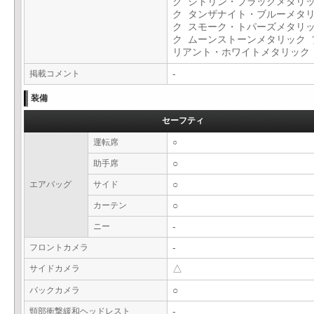
ク シトリン・ブラックメタリ
ク タンザナイト・ブルーメタ
ク スモーク・トパーズメタリ
ク ムーンストーンメタリック 
リアント・ホワイトメタリッ
掲載コメント
-
装備
セーフティ
運転席
○
助手席
○
エアバッグ
サイド
○
カーテン
○
ニー
-
フロントカメラ
-
サイドカメラ
△
バックカメラ
○
頸部衝撃緩和ヘッドレスト
-