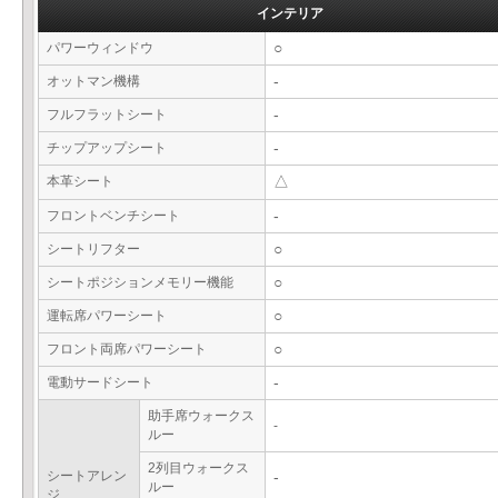
インテリア
パワーウィンドウ
○
オットマン機構
-
フルフラットシート
-
チップアップシート
-
本革シート
△
フロントベンチシート
-
シートリフター
○
シートポジションメモリー機能
○
運転席パワーシート
○
フロント両席パワーシート
○
電動サードシート
-
助手席ウォークス
-
ルー
2列目ウォークス
シートアレン
-
ルー
ジ