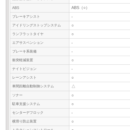
ABS（○）
ABS
ブレーキアシスト
-
アイドリングストップシステム
○
ランフラットタイヤ
○
エアサスペンション
-
ブレーキ系装備
-
衝突軽減装置
○
ナイトビジョン
-
レーンアシスト
○
車間距離自動制御システム
△
ソナー
○
駐車支援システム
○
センターデフロック
-
横滑り防止装置
○