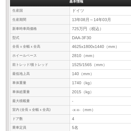
基本情報
生産国
ドイツ
生産期間
13年08月～14年03月
新車時車両価格
725万円（税込）
型式
DAA-3F30
全長ｘ全幅ｘ全高
4625x1800x1440（mm）
ホイールベース
2810（mm）
前トレッド/後トレッド
1525/1565（mm）
最低地上高
140（mm）
車体重量
1740（kg）
車体総重量
2015（kg）
最大積載量
-
室内 (全長ｘ全幅ｘ全高)
-x-x-（mm）
ドア数
4
乗車定員
5名