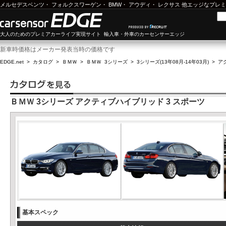
メルセデスベンツ
・
フォルクスワーゲン
・
BMW
・
アウディ
・
レクサス
他エッジなプレミ
大人のためのプレミアカーライフ実現サイト 輸入車・外車のカーセンサーエッジ
新車時価格はメーカー発表当時の価格です
EDGE.net
>
カタログ
>
ＢＭＷ
>
ＢＭＷ 3シリーズ
>
3シリーズ(13年08月-14年03月)
>
ア
ＢＭＷ 3シリーズ アクティブハイブリッド 3 スポーツ
基本スペック