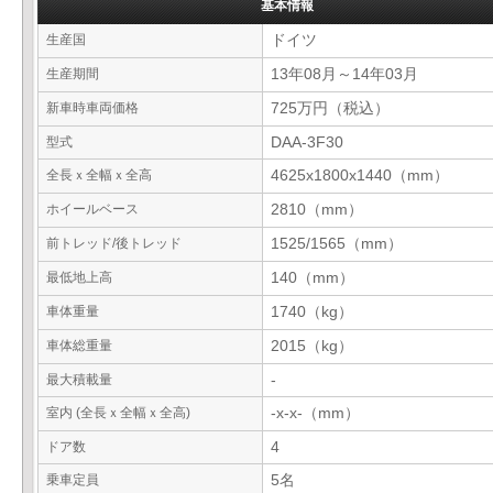
基本情報
生産国
ドイツ
生産期間
13年08月～14年03月
新車時車両価格
725万円（税込）
型式
DAA-3F30
全長ｘ全幅ｘ全高
4625x1800x1440（mm）
ホイールベース
2810（mm）
前トレッド/後トレッド
1525/1565（mm）
最低地上高
140（mm）
車体重量
1740（kg）
車体総重量
2015（kg）
最大積載量
-
室内 (全長ｘ全幅ｘ全高)
-x-x-（mm）
ドア数
4
乗車定員
5名