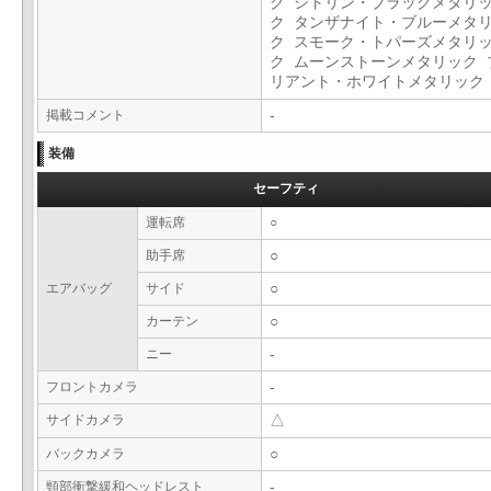
ク シトリン・ブラックメタリ
ク タンザナイト・ブルーメタ
ク スモーク・トパーズメタリ
ク ムーンストーンメタリック 
リアント・ホワイトメタリッ
掲載コメント
-
装備
セーフティ
運転席
○
助手席
○
エアバッグ
サイド
○
カーテン
○
ニー
-
フロントカメラ
-
サイドカメラ
△
バックカメラ
○
頸部衝撃緩和ヘッドレスト
-