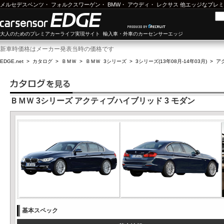
メルセデスベンツ
・
フォルクスワーゲン
・
BMW
・
アウディ
・
レクサス
他エッジなプレミ
大人のためのプレミアカーライフ実現サイト 輸入車・外車のカーセンサーエッジ
新車時価格はメーカー発表当時の価格です
EDGE.net
>
カタログ
>
ＢＭＷ
>
ＢＭＷ 3シリーズ
>
3シリーズ(13年08月-14年03月)
>
ア
ＢＭＷ 3シリーズ アクティブハイブリッド 3 モダン
基本スペック