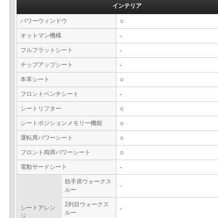
インテリア
パワーウィンドウ
○
オットマン機構
-
フルフラットシート
-
チップアップシート
-
本革シート
○
フロントベンチシート
-
シートリフター
○
シートポジションメモリー機能
○
運転席パワーシート
○
フロント両席パワーシート
○
電動サードシート
-
助手席ウォークス
-
ルー
2列目ウォークス
シートアレン
-
ルー
ジ