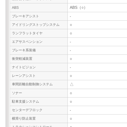
ABS（○）
ABS
ブレーキアシスト
-
アイドリングストップシステム
○
ランフラットタイヤ
○
エアサスペンション
-
ブレーキ系装備
-
衝突軽減装置
○
ナイトビジョン
-
レーンアシスト
○
車間距離自動制御システム
△
ソナー
○
駐車支援システム
○
センターデフロック
-
横滑り防止装置
○