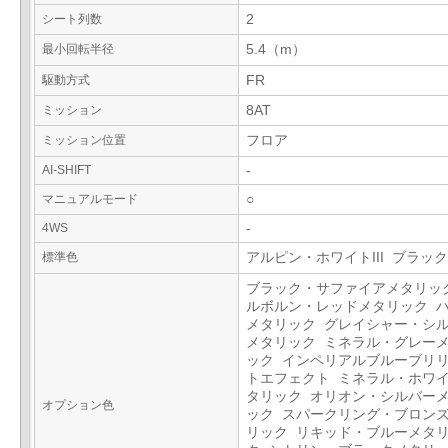
シート列数
2
最小回転半径
5.4（m）
駆動方式
FR
ミッション
8AT
ミッション位置
フロア
AI-SHIFT
-
マニュアルモード
○
4WS
-
標準色
アルピン・ホワイトIII ブラック
ブラック・サファイアメタリッ
ルボルン・レッドメタリック 
メタリック グレイシャー・シ
メタリック ミネラル・グレー
ック インペリアルブルーブリ
トエフェクト ミネラル・ホワ
タリック オリオン・シルバー
オプション色
ック スパークリング・ブロン
リック リキッド・ブルーメタ