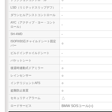
トラクションコントロール
○
LSD（リミテッドスリップデフ）
-
ダウンヒルアシストコントロール
-
AYC（アクティブ・ヨー・コント
-
ロール）
SH-4WD
-
ISOFIX対応チャイルドシート固定
○
バー
ビルドインチャイルドシート
-
バケットシート
-
後退時連動式ドアミラー
○
レインセンサー
○
インテリジェントAFS
○
盗難防止装置
○
セキュリティアラーム
△
ロードサービス
BMW SOSコール(○)