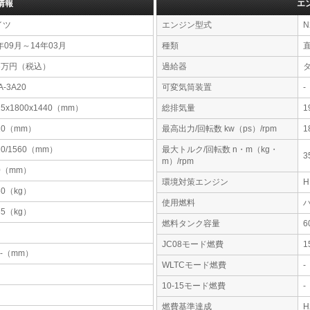
情報
エ
イツ
エンジン型式
N
年09月～14年03月
種類
76万円（税込）
過給器
A-3A20
可変気筒装置
-
25x1800x1440（mm）
総排気量
1
10（mm）
最高出力/回転数 kw（ps）/rpm
1
20/1560（mm）
最大トルク/回転数 n・m（kg・
3
m）/rpm
0（mm）
環境対策エンジン
60（kg）
使用燃料
35（kg）
燃料タンク容量
JC08モード燃費
1
-x-（mm）
WLTCモード燃費
-
10-15モード燃費
-
燃費基準達成
H