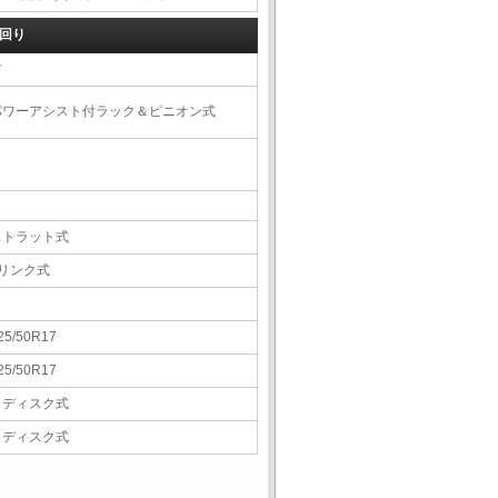
回り
右
パワーアシスト付ラック＆ピニオン式
ストラット式
5リンク式
25/50R17
25/50R17
Ｖディスク式
Ｖディスク式