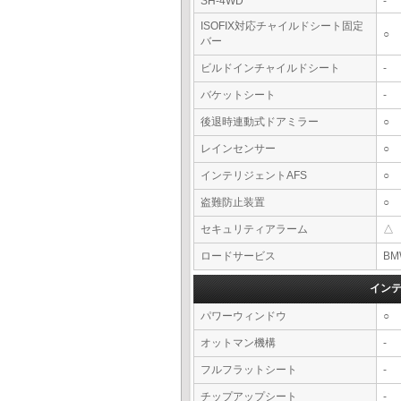
SH-4WD
-
ISOFIX対応チャイルドシート固定
○
バー
ビルドインチャイルドシート
-
バケットシート
-
後退時連動式ドアミラー
○
レインセンサー
○
インテリジェントAFS
○
盗難防止装置
○
セキュリティアラーム
△
ロードサービス
BM
イン
パワーウィンドウ
○
オットマン機構
-
フルフラットシート
-
チップアップシート
-