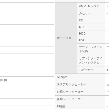
AM／FMラジオ
○
カセット
-
CD
○
MD
-
HDD
○
オーディオ
DVD
○
サウンドシステム
系装備
テ
リアエンターテイ
-
メントシステム
スピーカー
○
AC電源
-
割可倒
ステアリングヒーター
前席シートヒーター
後席シートヒーター
-
加湿器
-