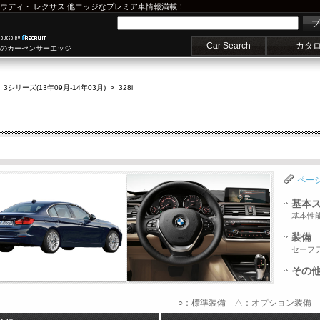
ウディ
・
レクサス
他エッジなプレミア車情報満載！
プ
Car Search
カタ
車のカーセンサーエッジ
>
3シリーズ(13年09月-14年03月)
>
328i
ペー
基本
基本性
装備
セーフ
その
○：標準装備 △：オプション装備 