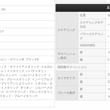
足
4（m）
位置
ステアリングギア
T
方式
ステアリング
ロア
パワーステアリン
○
グ
VGS/VGRS
-
前
サスペンショ
ン形式
ピン・ホワイトIII ブラックII
後
ラック・サファイアメタリック メルボル
高性能サスペンション
-
・レッドメタリック ハバナメタリッ
前
2
 グレイシャー・シルバーメタリック ミ
タイヤサイズ
ラル・グレーメタリック インペリアルブ
後
2
ーブリリアントエフェクト ミネラル・ホ
イトメタリック オリオン・シルバーメタ
前
ック スパークリング・ブロンズメタリッ
ブレーキ形式
 リキッド・ブルーメタリック
後