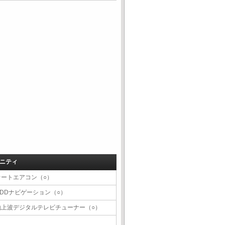
ニティ
オートエアコン（○）
HDDナビゲーション（○）
地上波デジタルテレビチューナー（○）