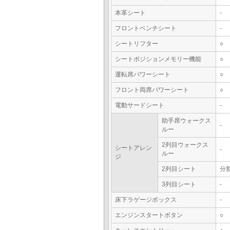
本革シート
-
フロントベンチシート
-
シートリフター
○
シートポジションメモリー機能
○
運転席パワーシート
○
フロント両席パワーシート
○
電動サードシート
-
助手席ウォークス
-
ルー
2列目ウォークス
シートアレン
-
ルー
ジ
2列目シート
分
3列目シート
-
床下ラゲージボックス
-
エンジンスタートボタン
○