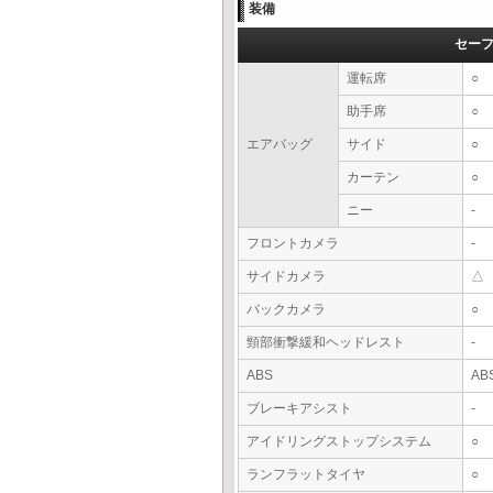
装備
セー
運転席
○
助手席
○
エアバッグ
サイド
○
カーテン
○
ニー
-
フロントカメラ
-
サイドカメラ
△
バックカメラ
○
頸部衝撃緩和ヘッドレスト
-
ABS
AB
ブレーキアシスト
-
アイドリングストップシステム
○
ランフラットタイヤ
○