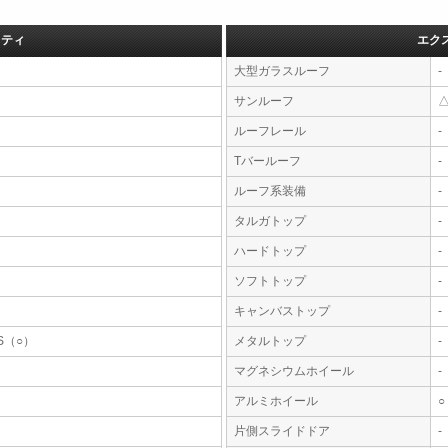
フティ
エク
大型ガラスルーフ
-
サンルーフ
ルーフレール
-
Tバールーフ
-
ルーフ系装備
-
タルガトップ
-
ハードトップ
-
ソフトトップ
-
キャンバストップ
-
S（○）
メタルトップ
-
マグネシウムホイール
-
アルミホイール
○
片側スライドドア
-