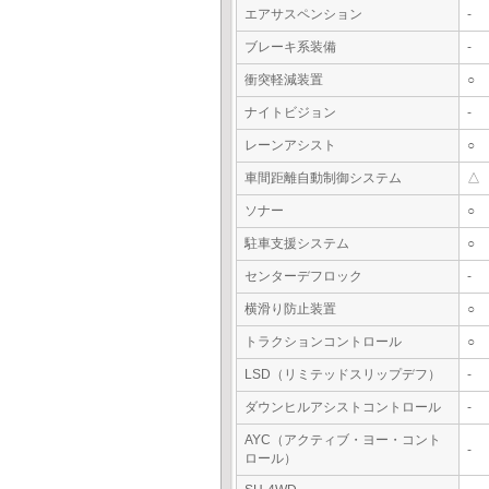
エアサスペンション
-
ブレーキ系装備
-
衝突軽減装置
○
ナイトビジョン
-
レーンアシスト
○
車間距離自動制御システム
△
ソナー
○
駐車支援システム
○
センターデフロック
-
横滑り防止装置
○
トラクションコントロール
○
LSD（リミテッドスリップデフ）
-
ダウンヒルアシストコントロール
-
AYC（アクティブ・ヨー・コント
-
ロール）