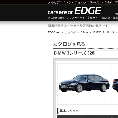
メルセデスベンツ
・
フォルクスワーゲン
・
BMW
・
ア
大人のためのプレミアカーライフ実現サイト 輸入車・外
新車時価格はメーカー発表当時の価格です
EDGE.net
>
カタログ
>
ＢＭＷ
>
ＢＭＷ 3シリーズ
ＢＭＷ 3シリーズ 328i
基本スペック