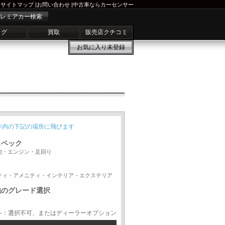
サイトマップ
|
お問い合わせ
|
中古車ならカーセンサー
レミアカー検索
ログ
買取
販売店クチコミ
お気に入り
未登録
ジ内の下記の場所に飛びます
スペック
能・エンジン・足回り
ティ・アメニティ・インテリア・エクステリア
他のグレード選択
-：選択不可、またはディーラーオプション