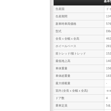
基本
生産国
ド
生産期間
13
新車時車両価格
5
型式
DB
全長ｘ全幅ｘ全高
46
ホイールベース
28
前トレッド/後トレッド
15
最低地上高
14
車体重量
15
車体総重量
18
最大積載量
-
室内 (全長ｘ全幅ｘ全高)
-x
ドア数
4
乗車定員
5名