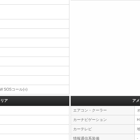
W SOSコール(○)
テリア
アメ
エアコン・クーラー
カーナビゲーション
カーテレビ
情報通信系装備
-