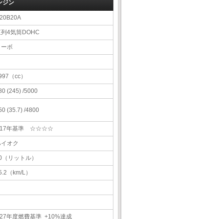
ンジン
20B20A
直列4気筒DOHC
ターボ
997（cc）
80 (245) /5000
50 (35.7) /4800
H17年基準 ☆☆☆☆
ハイオク
60（リットル）
5.2（km/L）
27年度燃費基準 +10%達成