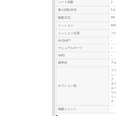
シート列数
2
最小回転半径
5.
駆動方式
FR
ミッション
8A
ミッション位置
フ
AI-SHIFT
-
マニュアルモード
○
4WS
-
標準色
アル
ブ
ン
ク
ネ
オプション色
ル
ワ
リ
ク
掲載コメント
-