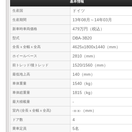
基本情報
生産国
ドイツ
生産期間
13年08月～14年03月
新車時車両価格
479万円（税込）
型式
DBA-3B20
全長ｘ全幅ｘ全高
4625x1800x1440（mm）
ホイールベース
2810（mm）
前トレッド/後トレッド
1520/1560（mm）
最低地上高
140（mm）
車体重量
1540（kg）
車体総重量
1815（kg）
最大積載量
-
室内 (全長ｘ全幅ｘ全高)
-x-x-（mm）
ドア数
4
乗車定員
5名