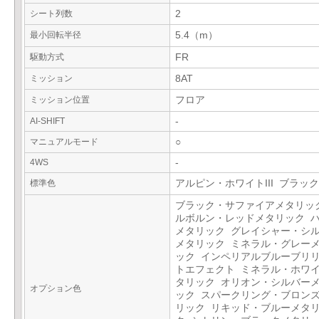
シート列数
2
最小回転半径
5.4（m）
駆動方式
FR
ミッション
8AT
ミッション位置
フロア
AI-SHIFT
-
マニュアルモード
○
4WS
-
標準色
アルピン・ホワイトIII ブラック
ブラック・サファイアメタリッ
ルボルン・レッドメタリック 
メタリック グレイシャー・シ
メタリック ミネラル・グレー
ック インペリアルブルーブリ
トエフェクト ミネラル・ホワ
タリック オリオン・シルバー
オプション色
ック スパークリング・ブロン
リック リキッド・ブルーメタ