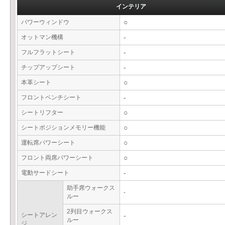
インテリア
パワーウィンドウ
○
オットマン機構
-
フルフラットシート
-
チップアップシート
-
本革シート
○
フロントベンチシート
-
シートリフター
○
シートポジションメモリー機能
○
運転席パワーシート
○
フロント両席パワーシート
○
電動サードシート
-
助手席ウォークス
-
ルー
2列目ウォークス
シートアレン
-
ルー
ジ