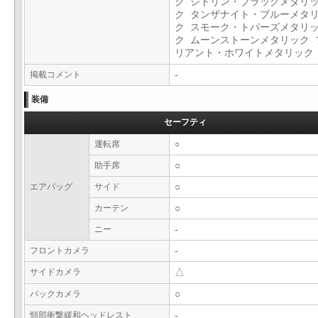
ク シトリン・ブラックメタリ
ク タンザナイト・ブルーメタ
ク スモーク・トパーズメタリ
ク ムーンストーンメタリック 
リアント・ホワイトメタリッ
掲載コメント
-
装備
セーフティ
運転席
○
助手席
○
エアバッグ
サイド
○
カーテン
○
ニー
-
フロントカメラ
-
サイドカメラ
△
バックカメラ
○
頸部衝撃緩和ヘッドレスト
-