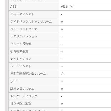
ABS（○）
ABS
ブレーキアシスト
-
アイドリングストップシステム
○
ランフラットタイヤ
○
エアサスペンション
-
ブレーキ系装備
-
衝突軽減装置
○
ナイトビジョン
-
レーンアシスト
○
車間距離自動制御システム
△
ソナー
○
駐車支援システム
○
センターデフロック
-
横滑り防止装置
○