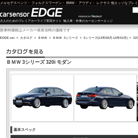
メルセデスベンツ
・
フォルクスワーゲン
・
BMW
・
アウディ
・
レクサス
他エッジなプレミ
大人のためのプレミアカーライフ実現サイト 輸入車・外車のカーセンサーエッジ
新車時価格はメーカー発表当時の価格です
EDGE.net
>
カタログ
>
ＢＭＷ
>
ＢＭＷ 3シリーズ
>
3シリーズ(13年08月-14年03月)
>
32
ＢＭＷ 3シリーズ 320i モダン
基本スペック