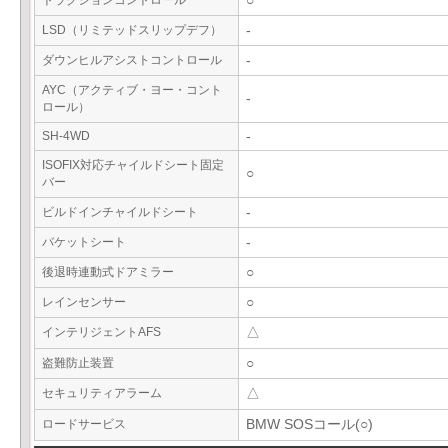
トラクションコントロール
○
LSD（リミテッドスリップデフ）
-
ダウンヒルアシストコントロール
-
AYC（アクティブ・ヨー・コント
-
ロール）
SH-4WD
-
ISOFIX対応チャイルドシート固定
○
バー
ビルドインチャイルドシート
-
バケットシート
-
後退時連動式ドアミラー
○
レインセンサー
○
インテリジェントAFS
△
盗難防止装置
○
セキュリティアラーム
△
ロードサービス
BMW SOSコール(○)