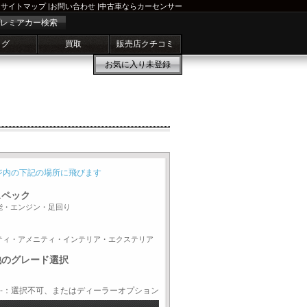
サイトマップ
|
お問い合わせ
|
中古車ならカーセンサー
レミアカー検索
ログ
買取
販売店クチコミ
お気に入り
未登録
ジ内の下記の場所に飛びます
スペック
能・エンジン・足回り
ティ・アメニティ・インテリア・エクステリア
他のグレード選択
-：選択不可、またはディーラーオプション