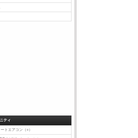
△
ニティ
オートエアコン（○）