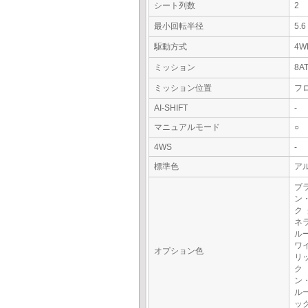
シート列数
2
最小回転半径
5.
駆動方式
4W
ミッション
8A
ミッション位置
フ
AI-SHIFT
-
マニュアルモード
○
4WS
-
標準色
ア
ブ
ン
ク
ネ
ル
ワ
オプション色
リ
ク
ン
ル
ッ