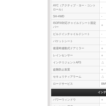
AYC（アクティブ・ヨー・コント
-
ロール）
SH-4WD
-
ISOFIX対応チャイルドシート固定
○
バー
ビルドインチャイルドシート
-
バケットシート
-
後退時連動式ドアミラー
○
レインセンサー
○
インテリジェントAFS
△
盗難防止装置
○
セキュリティアラーム
△
ロードサービス
BM
イン
パワーウィンドウ
○