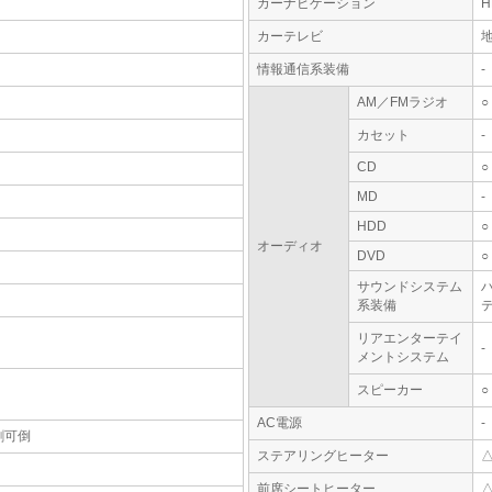
カーナビゲーション
カーテレビ
情報通信系装備
-
AM／FMラジオ
○
カセット
-
CD
○
MD
-
HDD
○
オーディオ
DVD
○
サウンドシステム
系装備
テ
リアエンターテイ
-
メントシステム
スピーカー
○
AC電源
-
割可倒
ステアリングヒーター
前席シートヒーター