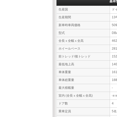
基本
生産国
ド
生産期間
13
新車時車両価格
5
型式
DB
全長ｘ全幅ｘ全高
46
ホイールベース
28
前トレッド/後トレッド
15
最低地上高
14
車体重量
16
車体総重量
18
最大積載量
-
室内 (全長ｘ全幅ｘ全高)
-x
ドア数
4
乗車定員
5名