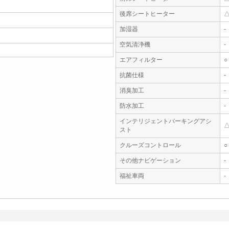
後席シートヒーター
加湿器
-
空気清浄機
-
エアフィルター
○
抗菌仕様
-
消臭加工
-
防水加工
-
インテリジェントパーキングアシ
スト
クルーズコントロール
○
その他ナビゲーション
-
福祉車両
-