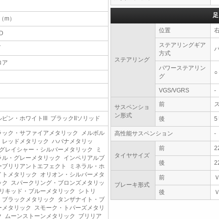
足
6（m）
位置
D
ステアリングギア
T
方式
ステアリング
ロア
パワーステアリン
○
グ
VGS/VGRS
-
前
サスペンショ
ン形式
ルピン・ホワイトIII ブラックIIソリッド
後
ラック・サファイアメタリック メルボル
高性能サスペンション
-
・レッドメタリック ハバナメタリッ
前
2
 グレイシャー・シルバーメタリック ミ
タイヤサイズ
ラル・グレーメタリック インペリアルブ
後
2
ーブリリアントエフェクト ミネラル・ホ
イトメタリック オリオン・シルバーメタ
前
ック スパークリング・ブロンズメタリッ
ブレーキ形式
 リキッド・ブルーメタリック シトリ
後
・ブラックメタリック タンザナイト・ブ
ーメタリック スモーク・トパーズメタリ
ク ムーンストーンメタリック ブリリア