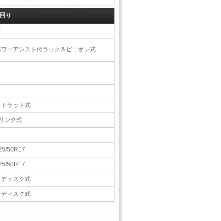
回り
右
パワーアシスト付ラック＆ピニオン式
ストラット式
5リンク式
25/50R17
25/50R17
Ｖディスク式
Ｖディスク式