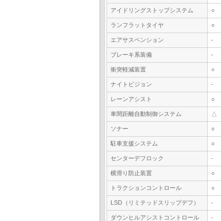
アイドリングストップシステム
○
ランフラットタイヤ
○
エアサスペンション
-
ブレーキ系装備
-
衝突軽減装置
○
ナイトビジョン
-
レーンアシスト
○
車間距離自動制御システム
△
ソナー
○
駐車支援システム
○
センターデフロック
-
横滑り防止装置
○
トラクションコントロール
○
LSD（リミテッドスリップデフ）
-
ダウンヒルアシストコントロール
-