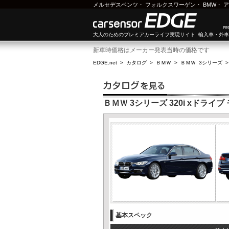
メルセデスベンツ
・
フォルクスワーゲン
・
BMW
・
ア
大人のためのプレミアカーライフ実現サイト 輸入車・外
新車時価格はメーカー発表当時の価格です
EDGE.net
>
カタログ
>
ＢＭＷ
>
ＢＭＷ 3シリーズ
ＢＭＷ 3シリーズ 320i xドライブ
基本スペック