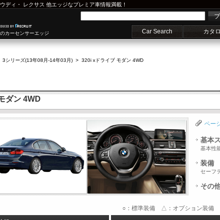
ウディ
・
レクサス
他エッジなプレミア車情報満載！
プ
Car Search
カタ
車のカーセンサーエッジ
>
3シリーズ(13年08月-14年03月)
>
320i xドライブ モダン 4WD
 モダン 4WD
ペー
基本
基本性
装備
セーフ
その
○：標準装備 △：オプション装備 