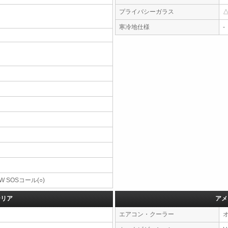
プライバシーガラス
寒冷地仕様
-
W SOSコール(○)
テリア
アメ
エアコン・クーラー