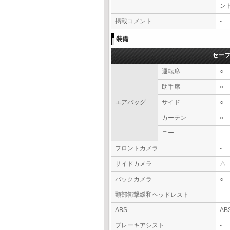
ン
掲載コメント
-
装備
セー
運転席
○
助手席
○
エアバッグ
サイド
○
カーテン
○
ニー
-
フロントカメラ
-
サイドカメラ
△
バックカメラ
○
頸部衝撃緩和ヘッドレスト
-
ABS
AB
ブレーキアシスト
-