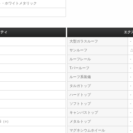
ト・ホワイトメタリック
フティ
エク
大型ガラスルーフ
-
サンルーフ
ルーフレール
-
Tバールーフ
-
ルーフ系装備
-
タルガトップ
-
ハードトップ
-
ソフトトップ
-
キャンバストップ
-
S（○）
メタルトップ
-
マグネシウムホイール
-