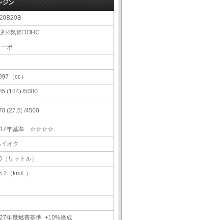
ンジン
20B20B
直列4気筒DOHC
ターボ
997（cc）
35 (184) /5000
70 (27.5) /4500
H17年基準 ☆☆☆☆
ハイオク
60（リットル）
5.2（km/L）
27年度燃費基準 +10%達成