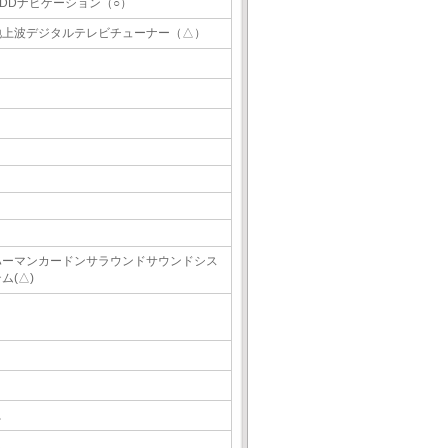
HDDナビゲーション（○）
地上波デジタルテレビチューナー（△）
ハーマンカードンサラウンドサウンドシス
ム(△)
△
△