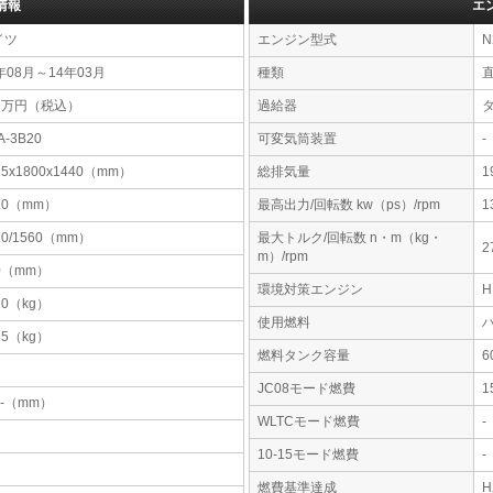
情報
エ
イツ
エンジン型式
N
年08月～14年03月
種類
09万円（税込）
過給器
A-3B20
可変気筒装置
-
25x1800x1440（mm）
総排気量
1
10（mm）
最高出力/回転数 kw（ps）/rpm
1
20/1560（mm）
最大トルク/回転数 n・m（kg・
2
m）/rpm
0（mm）
環境対策エンジン
10（kg）
使用燃料
85（kg）
燃料タンク容量
JC08モード燃費
1
-x-（mm）
WLTCモード燃費
-
10-15モード燃費
-
燃費基準達成
H