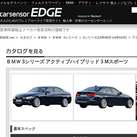
メルセデスベンツ
・
フォルクスワーゲン
・
BMW
・
アウディ
・
レクサス
他エッジなプレミ
大人のためのプレミアカーライフ実現サイト 輸入車・外車のカーセンサーエッジ
新車時価格はメーカー発表当時の価格です
EDGE.net
>
カタログ
>
ＢＭＷ
>
ＢＭＷ 3シリーズ
>
3シリーズ(13年08月-14年03月)
>
ア
ＢＭＷ 3シリーズ アクティブハイブリッド 3 Mスポーツ
基本スペック