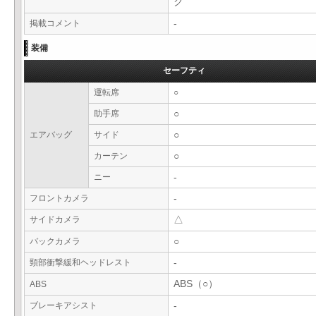
ク
掲載コメント
-
装備
セーフティ
運転席
○
助手席
○
エアバッグ
サイド
○
カーテン
○
ニー
-
フロントカメラ
-
サイドカメラ
△
バックカメラ
○
頸部衝撃緩和ヘッドレスト
-
ABS（○）
ABS
ブレーキアシスト
-