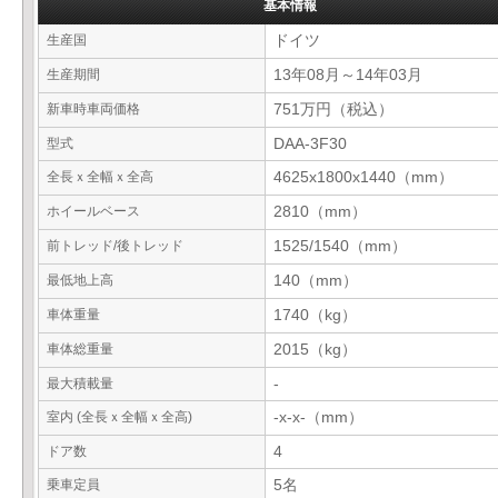
基本情報
生産国
ドイツ
生産期間
13年08月～14年03月
新車時車両価格
751万円（税込）
型式
DAA-3F30
全長ｘ全幅ｘ全高
4625x1800x1440（mm）
ホイールベース
2810（mm）
前トレッド/後トレッド
1525/1540（mm）
最低地上高
140（mm）
車体重量
1740（kg）
車体総重量
2015（kg）
最大積載量
-
室内 (全長ｘ全幅ｘ全高)
-x-x-（mm）
ドア数
4
乗車定員
5名