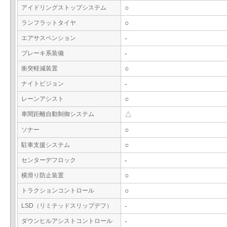
アイドリングストップシステム
○
ランフラットタイヤ
○
エアサスペンション
-
ブレーキ系装備
-
衝突軽減装置
○
ナイトビジョン
-
レーンアシスト
○
車間距離自動制御システム
△
ソナー
○
駐車支援システム
○
センターデフロック
-
横滑り防止装置
○
トラクションコントロール
○
LSD（リミテッドスリップデフ）
-
ダウンヒルアシストコントロール
-