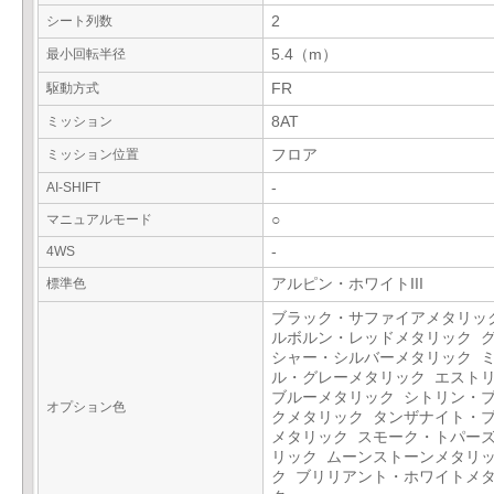
シート列数
2
最小回転半径
5.4（m）
駆動方式
FR
ミッション
8AT
ミッション位置
フロア
AI-SHIFT
-
マニュアルモード
○
4WS
-
標準色
アルピン・ホワイトIII
ブラック・サファイアメタリッ
ルボルン・レッドメタリック 
シャー・シルバーメタリック 
ル・グレーメタリック エスト
ブルーメタリック シトリン・
オプション色
クメタリック タンザナイト・
メタリック スモーク・トパー
リック ムーンストーンメタリ
ク ブリリアント・ホワイトメ