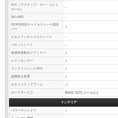
AYC（アクティブ・ヨー・コント
-
ロール）
SH-4WD
-
ISOFIX対応チャイルドシート固定
○
バー
ビルドインチャイルドシート
-
バケットシート
-
後退時連動式ドアミラー
○
レインセンサー
○
インテリジェントAFS
○
盗難防止装置
○
セキュリティアラーム
△
ロードサービス
BMW SOSコール(○)
インテリア
パワーウィンドウ
○