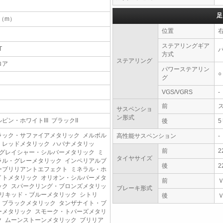
足
4（m）
位置
ステアリングギア
T
方式
ステアリング
ロア
パワーステアリン
○
グ
VGS/VGRS
-
前
サスペンショ
ン形式
ピン・ホワイトIII ブラックII
後
ラック・サファイアメタリック メルボル
高性能サスペンション
-
・レッドメタリック ハバナメタリッ
前
2
 グレイシャー・シルバーメタリック ミ
タイヤサイズ
ラル・グレーメタリック インペリアルブ
後
2
ーブリリアントエフェクト ミネラル・ホ
イトメタリック オリオン・シルバーメタ
前
ック スパークリング・ブロンズメタリッ
ブレーキ形式
 リキッド・ブルーメタリック シトリ
後
・ブラックメタリック タンザナイト・ブ
ーメタリック スモーク・トパーズメタリ
ク ムーンストーンメタリック ブリリア