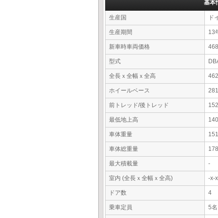
基本
生産国
ド
生産期間
13
新車時車両価格
4
型式
DB
全長ｘ全幅ｘ全高
46
ホイールベース
28
前トレッド/後トレッド
15
最低地上高
14
車体重量
15
車体総重量
17
最大積載量
-
室内 (全長ｘ全幅ｘ全高)
-x
ドア数
4
乗車定員
5名