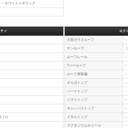
ト・ホワイトメタリック
フティ
エク
大型ガラスルーフ
-
サンルーフ
ルーフレール
-
Tバールーフ
-
ルーフ系装備
-
タルガトップ
-
ハードトップ
-
ソフトトップ
-
キャンバストップ
-
S（○）
メタルトップ
-
マグネシウムホイール
-