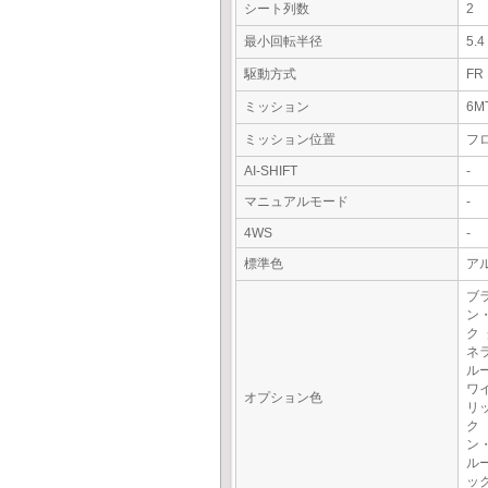
シート列数
2
最小回転半径
5.
駆動方式
FR
ミッション
6M
ミッション位置
フ
AI-SHIFT
-
マニュアルモード
-
4WS
-
標準色
アル
ブ
ン
ク
ネ
ル
ワ
オプション色
リ
ク
ン
ル
ッ