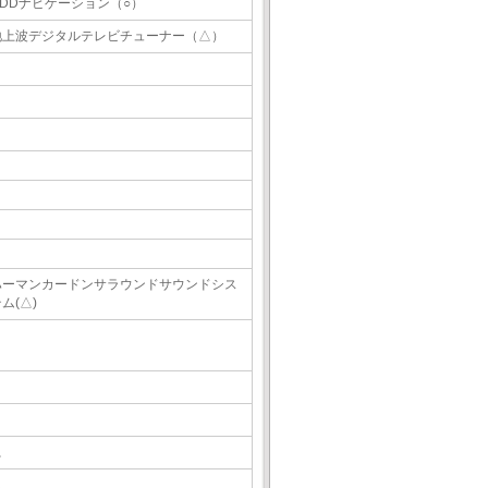
HDDナビゲーション（○）
地上波デジタルテレビチューナー（△）
ハーマンカードンサラウンドサウンドシス
ム(△)
△
△