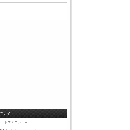
△
ニティ
オートエアコン（○）