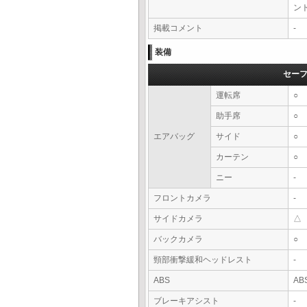
ン
掲載コメント
-
装備
セー
運転席
○
助手席
○
エアバッグ
サイド
○
カーテン
○
ニー
-
フロントカメラ
-
サイドカメラ
△
バックカメラ
○
頸部衝撃緩和ヘッドレスト
-
ABS
AB
ブレーキアシスト
-