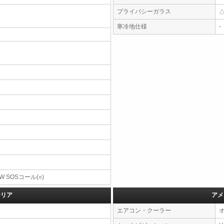
プライバシーガラス
寒冷地仕様
-
W SOSコール(○)
テリア
アメ
エアコン・クーラー