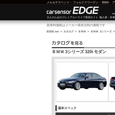
メルセデスベンツ
・
フォルクスワーゲン
・
BMW
・
ア
大人のためのプレミアカーライフ実現サイト 輸入車・外
新車時価格はメーカー発表当時の価格です
EDGE.net
>
カタログ
>
ＢＭＷ
>
ＢＭＷ 3シリーズ
ＢＭＷ 3シリーズ 320i モダン
基本スペック