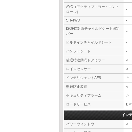
AYC（アクティブ・ヨー・コント
-
ロール）
SH-4WD
-
ISOFIX対応チャイルドシート固定
○
バー
ビルドインチャイルドシート
-
バケットシート
-
後退時連動式ドアミラー
○
レインセンサー
○
インテリジェントAFS
△
盗難防止装置
○
セキュリティアラーム
△
ロードサービス
BM
イン
パワーウィンドウ
○