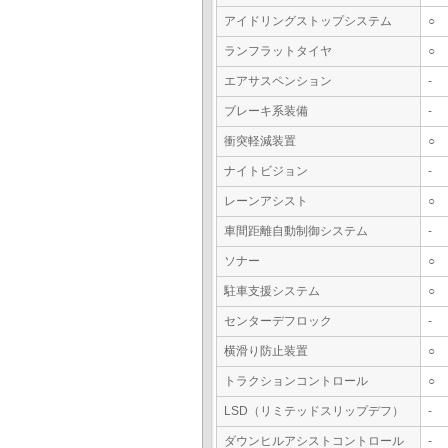
アイドリングストップシステム
○
ランフラットタイヤ
○
エアサスペンション
-
ブレーキ系装備
-
衝突軽減装置
○
ナイトビジョン
-
レーンアシスト
○
車間距離自動制御システム
-
ソナー
○
駐車支援システム
○
センターデフロック
-
横滑り防止装置
○
トラクションコントロール
○
LSD（リミテッドスリップデフ）
-
ダウンヒルアシストコントロール
-