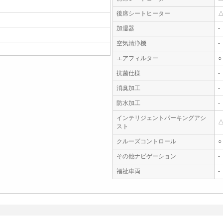
後席シートヒーター
加湿器
-
空気清浄機
-
エアフィルター
○
抗菌仕様
-
消臭加工
-
防水加工
-
インテリジェントパーキングアシ
スト
クルーズコントロール
○
その他ナビゲーション
-
福祉車両
-