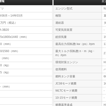
情報
エ
イツ
エンジン型式
N
年08月～14年03月
種類
68万円（税込）
過給器
A-3B20
可変気筒装置
-
25x1800x1440（mm）
総排気量
1
10（mm）
最高出力/回転数 kw（ps）/rpm
1
20/1560（mm）
最大トルク/回転数 n・m（kg・
2
m）/rpm
0（mm）
環境対策エンジン
10（kg）
使用燃料
85（kg）
燃料タンク容量
JC08モード燃費
1
-x-（mm）
WLTCモード燃費
-
10-15モード燃費
-
燃費基準達成
H