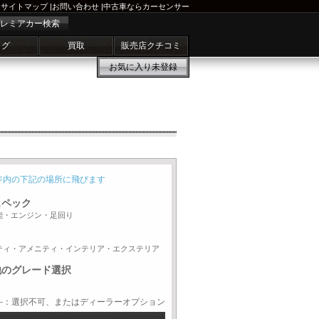
サイトマップ
|
お問い合わせ
|
中古車ならカーセンサー
レミアカー検索
ログ
買取
販売店クチコミ
お気に入り
未登録
ジ内の下記の場所に飛びます
スペック
能・エンジン・足回り
ティ・アメニティ・インテリア・エクステリア
他のグレード選択
-：選択不可、またはディーラーオプション