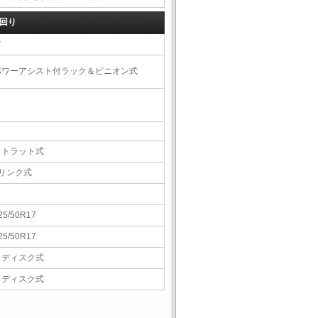
回り
右
パワーアシスト付ラック＆ピニオン式
ストラット式
5リンク式
25/50R17
25/50R17
Ｖディスク式
Ｖディスク式