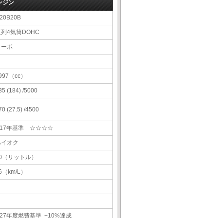
ンジン
20B20B
直列4気筒DOHC
ターボ
997（cc）
35 (184) /5000
70 (27.5) /4500
H17年基準 ☆☆☆☆
ハイオク
60（リットル）
6（km/L）
27年度燃費基準 +10%達成