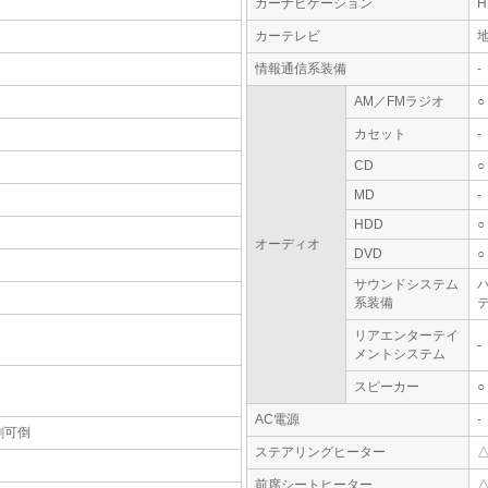
カーナビゲーション
カーテレビ
情報通信系装備
-
AM／FMラジオ
○
カセット
-
CD
○
MD
-
HDD
○
オーディオ
DVD
○
サウンドシステム
系装備
テ
リアエンターテイ
-
メントシステム
スピーカー
○
AC電源
-
割可倒
ステアリングヒーター
前席シートヒーター