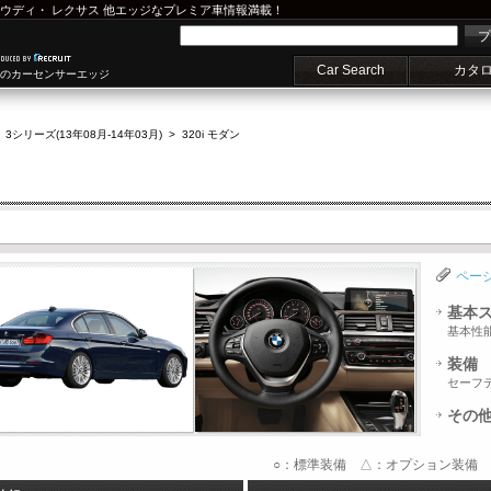
ウディ
・
レクサス
他エッジなプレミア車情報満載！
プ
Car Search
カタ
車のカーセンサーエッジ
>
3シリーズ(13年08月-14年03月)
>
320i モダン
ペー
基本
基本性
装備
セーフ
その
○：標準装備 △：オプション装備 