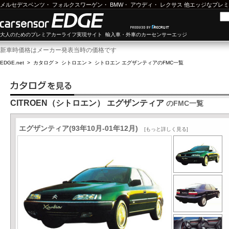
メルセデスベンツ
・
フォルクスワーゲン
・
BMW
・
アウディ
・
レクサス
他エッジなプレミ
大人のためのプレミアカーライフ実現サイト 輸入車・外車のカーセンサーエッジ
新車時価格はメーカー発表当時の価格です
EDGE.net
>
カタログ
>
シトロエン
>
シトロエン エグザンティア
のFMC一覧
CITROEN（シトロエン） エグザンティア
のFMC一覧
エグザンティア(93年10月-01年12月)
[もっと詳しく見る]