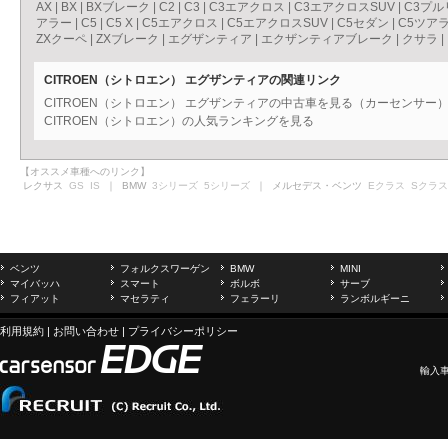
AX
|
BX
|
BXブレーク
|
C2
|
C3
|
C3エアクロス
|
C3エアクロスSUV
|
C3プル
アラー
|
C5
|
C5 X
|
C5エアクロス
|
C5エアクロスSUV
|
C5セダン
|
C5ツア
ZXクーペ
|
ZXブレーク
|
エグザンティア
|
エクザンティアブレーク
|
クサラ
|
CITROEN（シトロエン） エグザンティアの関連リンク
CITROEN（シトロエン） エグザンティアの中古車を見る（カーセンサー
CITROEN（シトロエン）の人気ランキングを見る
【オススメ車種へのリンク】
レクサス
GS
IS
｜ BMW
3シリーズ
5シリーズ
｜ メルセデス・ベンツ
Eクラス
Sクラス
ベンツ
フォルクスワーゲン
BMW
MINI
マイバッハ
スマート
ボルボ
サーブ
フィアット
マセラティ
フェラーリ
ランボルギーニ
利用規約
|
お問い合わせ
|
プライバシーポリシー
輸入